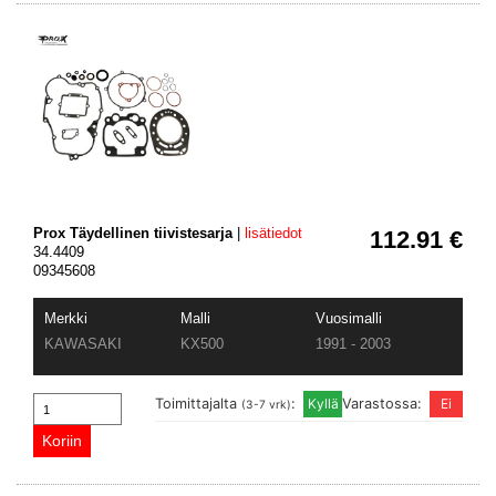
Prox Täydellinen tiivistesarja
|
lisätiedot
112.91 €
34.4409
09345608
Merkki
Malli
Vuosimalli
KAWASAKI
KX500
1991 - 2003
Toimittajalta
:
Varastossa:
(3-7 vrk)