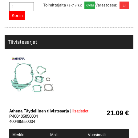
Toimittajalta
:
Varastossa:
(3-7 vrk)
Tiivistesarjat
Athena Täydellinen tiivistesarja
|
lisätiedot
21.09 €
P400485850004
400485850004
Merkki
Malli
Vuosimalli