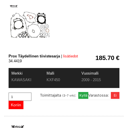
Prox Täydellinen tiivistesarja
|
lisätiedot
185.70 €
34.4419
Merkki
Malli
Vuosimalli
KAWASAKI
KXF450
2009 - 2015
Toimittajalta
:
Varastossa:
(3-7 vrk)