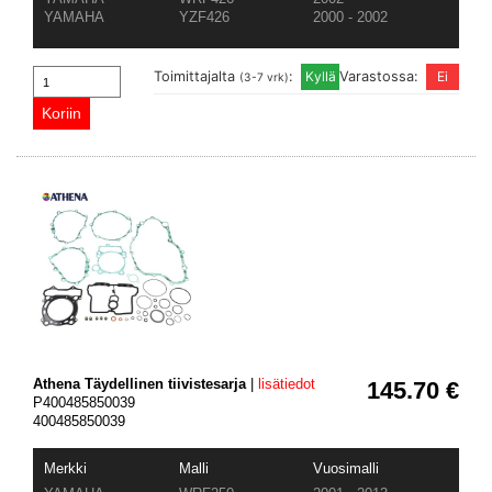
YAMAHA
YZF426
2000 - 2002
Toimittajalta
:
Varastossa:
(3-7 vrk)
Athena Täydellinen tiivistesarja
|
lisätiedot
145.70 €
P400485850039
400485850039
Merkki
Malli
Vuosimalli