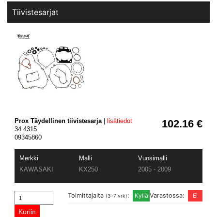
Tiivistesarjat
Prox Täydellinen tiivistesarja
|
lisätiedot
102.16 €
34.4315
09345860
Merkki
Malli
Vuosimalli
KAWASAKI
KX250
2005 - 2009
Toimittajalta
:
Varastossa:
(3-7 vrk)