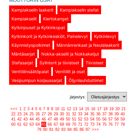
MOOTTORIN OSAT
Kampiakselin laakerit
Kampiakselin stefat
Kampiakselit
Kiertokanget
Kytkinjouset ja Kytkinkopat
Kytkinkorit ja Kytkinkeskiöt, Painelevyt
Kytkinlevyt
Käynnistyspolkimet
Männänrenkaat ja Neulalaakerit
Mäntäsarjat
Nokka-akselit ja Nokkaketjut
Stefasarjat
Sylinterit ja tiivisteet
Tiivisteet
Venttiilinsäätöpalat
Venttiilit ja osat
Vesipumpun korjaussarjat
Öljynlauhduttimet
järjestys:
<<<
1
2
3
4
5
6
7
8
9
10
11
12
13
14
15
16
17
18
19
20
21
22
23
24
25
26
27
28
29
30
31
32
33
34
35
36
37
38
39
40
41
42
43
44
45
46
47
48
49
50
51
52
53
54
55
56
57
58
59
60
61
62
63
64
65
66
67
68
69
70
71
72
73
74
75
76
77
78
79
80
81
82
83
84
85
86
87
>>>