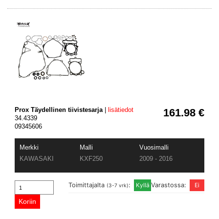
Prox Täydellinen tiivistesarja
|
lisätiedot
161.98 €
34.4339
09345606
Merkki
Malli
Vuosimalli
KAWASAKI
KXF250
2009 - 2016
Toimittajalta
:
Varastossa:
(3-7 vrk)