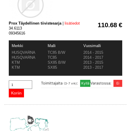
Prox Täydellinen tiivistesarja
|
lisätiedot
110.68 €
34.6113
09345616
Merkki
Malli
Vuosimalli
HUSQVARNA
TC85 B/W
2014 - 2015
HUSQVARNA
TC85
2014 - 2017
KTM
SX85 B/W
2013 - 2015
KTM
SX85
2013 - 2017
Toimittajalta
:
Varastossa:
(3-7 vrk)