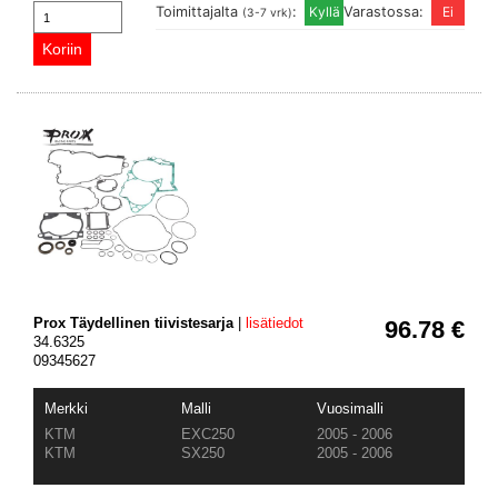
Toimittajalta
:
Varastossa:
(3-7 vrk)
Prox Täydellinen tiivistesarja
|
lisätiedot
96.78 €
34.6325
09345627
Merkki
Malli
Vuosimalli
KTM
EXC250
2005 - 2006
KTM
SX250
2005 - 2006