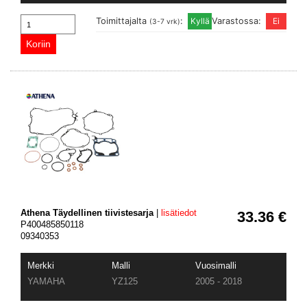
Toimittajalta
:
Varastossa:
(3-7 vrk)
Athena Täydellinen tiivistesarja
|
lisätiedot
33.36 €
P400485850118
09340353
Merkki
Malli
Vuosimalli
YAMAHA
YZ125
2005 - 2018