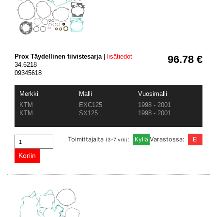
Prox Täydellinen tiivistesarja
|
lisätiedot
96.78 €
34.6218
09345618
Merkki
Malli
Vuosimalli
KTM
EXC125
1998 - 2001
KTM
SX125
1998 - 2001
Toimittajalta
:
Varastossa:
(3-7 vrk)