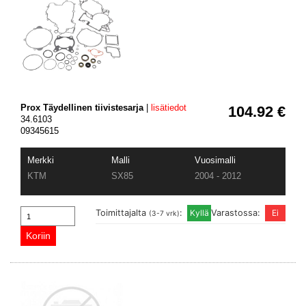
Prox Täydellinen tiivistesarja
|
lisätiedot
104.92 €
34.6103
09345615
Merkki
Malli
Vuosimalli
KTM
SX85
2004 - 2012
Toimittajalta
:
Varastossa:
(3-7 vrk)