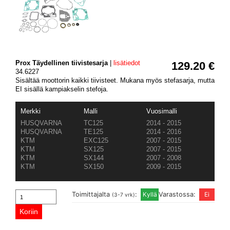
Prox Täydellinen tiivistesarja
|
lisätiedot
129.20 €
34.6227
Sisältää moottorin kaikki tiivisteet. Mukana myös stefasarja, mutta
EI sisällä kampiakselin stefoja.
Merkki
Malli
Vuosimalli
HUSQVARNA
TC125
2014 - 2015
HUSQVARNA
TE125
2014 - 2016
KTM
EXC125
2007 - 2015
KTM
SX125
2007 - 2015
KTM
SX144
2007 - 2008
KTM
SX150
2009 - 2015
Toimittajalta
:
Varastossa:
(3-7 vrk)