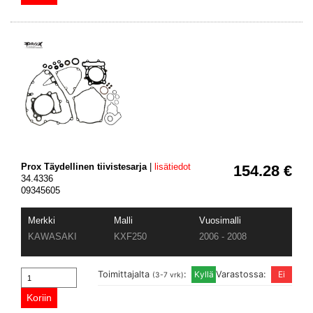
Prox Täydellinen tiivistesarja
|
lisätiedot
154.28 €
34.4336
09345605
Merkki
Malli
Vuosimalli
KAWASAKI
KXF250
2006 - 2008
Toimittajalta
:
Varastossa:
(3-7 vrk)