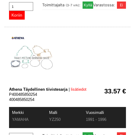
Toimittajalta
:
Varastossa:
(3-7 vrk)
Athena Täydellinen tiivistesarja
|
lisätiedot
33.57 €
P400485850254
400485850254
Merkki
Malli
Vuosimalli
YAMAHA
YZ250
1991 - 1996