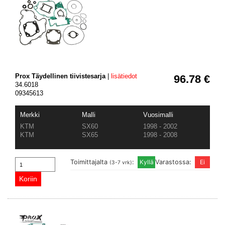
Prox Täydellinen tiivistesarja
|
lisätiedot
96.78 €
34.6018
09345613
Merkki
Malli
Vuosimalli
KTM
SX60
1998 - 2002
KTM
SX65
1998 - 2008
Toimittajalta
:
Varastossa:
(3-7 vrk)