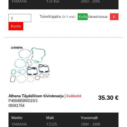
YAMAHA
YZF450
2003 - 2005
Toimittajalta
:
Varastossa:
(3-7 vrk)
Athena Täydellinen tiivistesarja
|
lisätiedot
35.30 €
P400485850115/1
09341754
Merkki
Malli
Vuosimalli
YAMAHA
YZ125
1994 - 1998