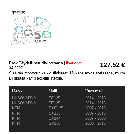
Prox Täydellinen tiivistesarja
|
lisätiedot
127.52 €
34.6227
Sisältää moottorin kaikki tiivisteet. Mukana myös stefasarja, mutta
EI sisällä kampiakselin stefoja.
Merkki
Malli
Vuosimalli
HUSQVARNA
TC125
2014 - 2015
HUSQVARNA
TE125
2014 - 2016
KTM
EXC125
2007 - 2015
KTM
SX125
2007 - 2015
KTM
SX144
2007 - 2008
KTM
SX150
2009 - 2015