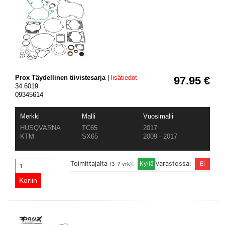
Prox Täydellinen tiivistesarja
|
lisätiedot
97.95 €
34.6019
09345614
Merkki
Malli
Vuosimalli
HUSQVARNA
TC65
2017
KTM
SX65
2009 - 2017
Toimittajalta
:
Varastossa:
(3-7 vrk)