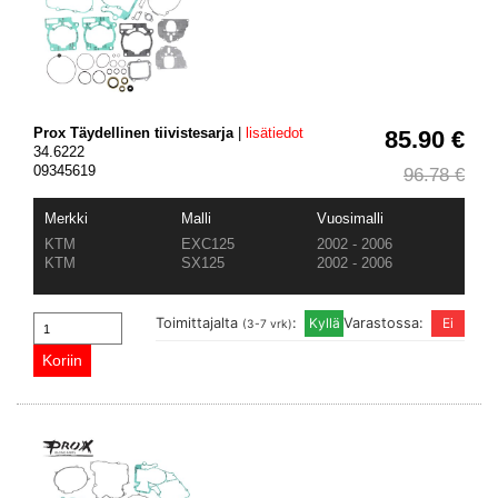
Prox Täydellinen tiivistesarja
|
lisätiedot
85.90 €
34.6222
09345619
96.78 €
Merkki
Malli
Vuosimalli
KTM
EXC125
2002 - 2006
KTM
SX125
2002 - 2006
Toimittajalta
:
Varastossa:
(3-7 vrk)