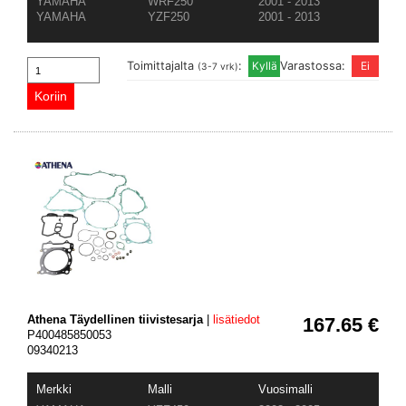
YAMAHA
WRF250
2001 - 2013
YAMAHA
YZF250
2001 - 2013
Toimittajalta
:
Varastossa:
(3-7 vrk)
Athena Täydellinen tiivistesarja
|
lisätiedot
167.65 €
P400485850053
09340213
Merkki
Malli
Vuosimalli