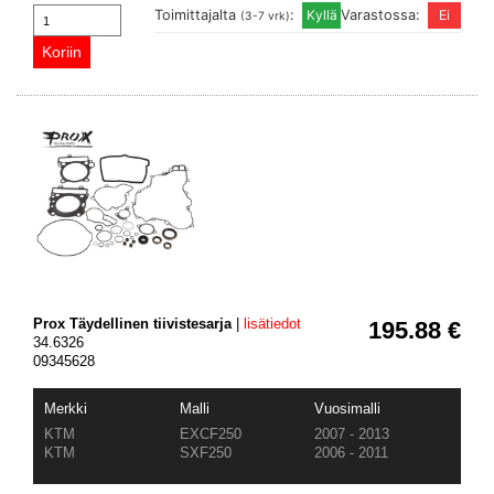
Toimittajalta
:
Varastossa:
(3-7 vrk)
Prox Täydellinen tiivistesarja
|
lisätiedot
195.88 €
34.6326
09345628
Merkki
Malli
Vuosimalli
KTM
EXCF250
2007 - 2013
KTM
SXF250
2006 - 2011