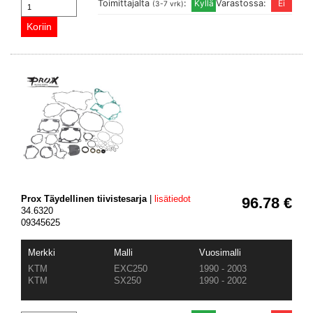
Toimittajalta
:
Varastossa:
(3-7 vrk)
Prox Täydellinen tiivistesarja
|
lisätiedot
96.78 €
34.6320
09345625
Merkki
Malli
Vuosimalli
KTM
EXC250
1990 - 2003
KTM
SX250
1990 - 2002