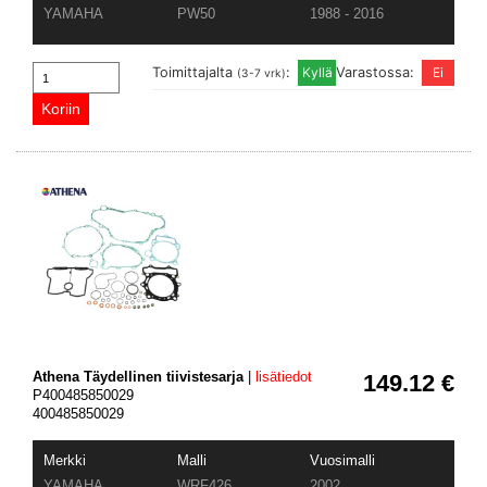
YAMAHA
PW50
1988 - 2016
Toimittajalta
:
Varastossa:
(3-7 vrk)
Athena Täydellinen tiivistesarja
|
lisätiedot
149.12 €
P400485850029
400485850029
Merkki
Malli
Vuosimalli
YAMAHA
WRF426
2002