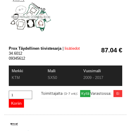
Prox Täydellinen tiivistesarja
|
lisätiedot
87.04 €
34.6012
09345612
Merkki
Malli
Vuosimalli
KTM
SX50
2009 - 2017
Toimittajalta
:
Varastossa:
(3-7 vrk)