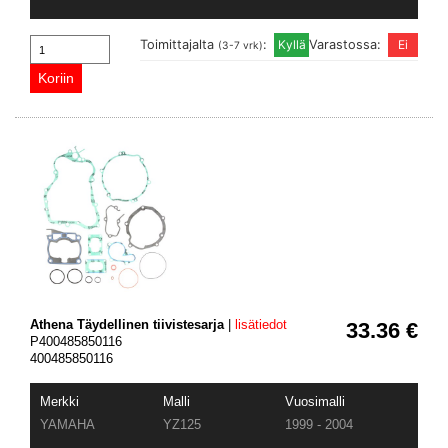
Toimittajalta
:
Varastossa:
(3-7 vrk)
Athena Täydellinen tiivistesarja
|
lisätiedot
33.36 €
P400485850116
400485850116
Merkki
Malli
Vuosimalli
YAMAHA
YZ125
1999 - 2004