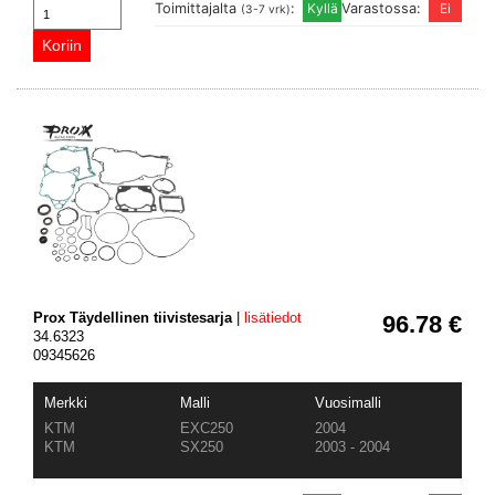
Toimittajalta
:
Varastossa:
(3-7 vrk)
Prox Täydellinen tiivistesarja
|
lisätiedot
96.78 €
34.6323
09345626
Merkki
Malli
Vuosimalli
KTM
EXC250
2004
KTM
SX250
2003 - 2004