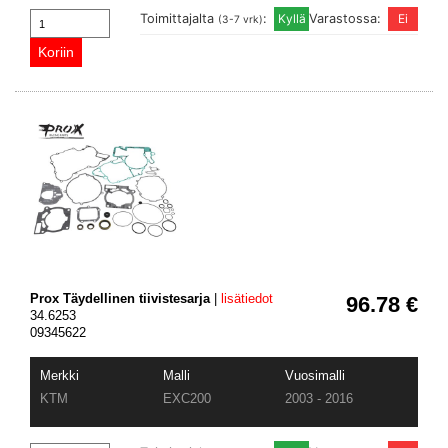
Toimittajalta
:
Varastossa:
(3-7 vrk)
Prox Täydellinen tiivistesarja
|
lisätiedot
96.78 €
34.6253
09345622
Merkki
Malli
Vuosimalli
KTM
EXC200
2003 - 2016