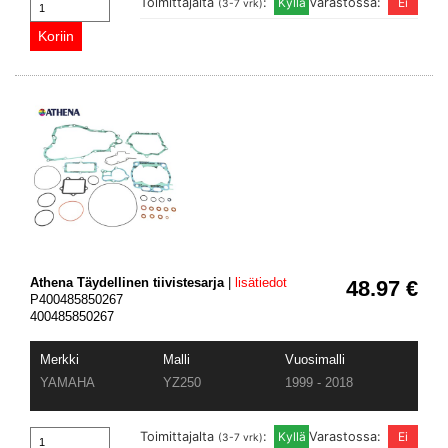
Toimittajalta
:
Varastossa:
(3-7 vrk)
Athena Täydellinen tiivistesarja
|
lisätiedot
48.97 €
P400485850267
400485850267
Merkki
Malli
Vuosimalli
YAMAHA
YZ250
1999 - 2018
Toimittajalta
:
Varastossa:
(3-7 vrk)