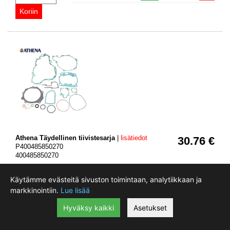
Athena Täydellinen tiivistesarja
|
lisätiedot
30.76 €
P400485850270
400485850270
Merkki
Malli
Vuosimalli
Käytämme evästeitä sivuston toimintaan, analytiikkaan ja
YAMAHA
YZ250
1997 - 1998
markkinointiin.
Lue lisää
Hyväksy kaikki
Asetukset
Toimittajalta
:
Varastossa:
(3-7 vrk)