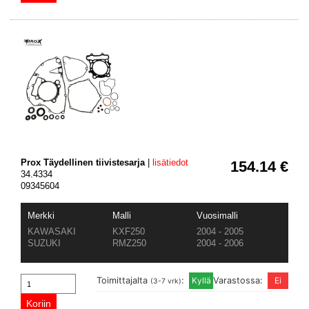
Prox Täydellinen tiivistesarja
|
lisätiedot
154.14 €
34.4334
09345604
Merkki
Malli
Vuosimalli
KAWASAKI
KXF250
2004 - 2005
SUZUKI
RMZ250
2004 - 2006
Toimittajalta
:
Varastossa:
(3-7 vrk)