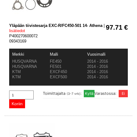
Yläpään tiivistesarja EXC-R/FC450-501 14- Athena
|
97.71 €
lisätiedot
P400270600072
09343169
Merkki
Malli
Vuosimalli
HUSQVARNA
FE450
2014 - 2016
HUSQVARNA
FE501
2014 - 2016
KTM
EXCF450
2014 - 2016
KTM
EXCF500
2014 - 2016
Toimittajalta
:
Varastossa:
(3-7 vrk)