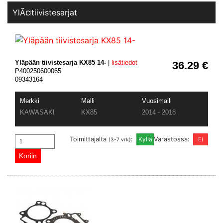
YlÃ¤tiivistesarjat
Yläpään tiivistesarja KX85 14-
|
lisätiedot
36.29 €
P400250600065
09343164
Merkki
Malli
Vuosimalli
KAWASAKI
KX85
2014 - 2018
Toimittajalta
:
Varastossa:
(3-7 vrk)