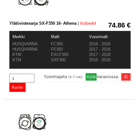
Ylätiivistesarja SX-F350 16- Athena
|
lisätiedot
74.86 €
Merkki
Malli
Vuosimalli
HUSQVARNA
FC350
2016 - 2018
HUSQVARNA
FE350
2017 - 2018
KTM
EXCF350
2017 - 2018
KTM
SXF350
2016 - 2018
Toimittajalta
:
Varastossa:
(3-7 vrk)