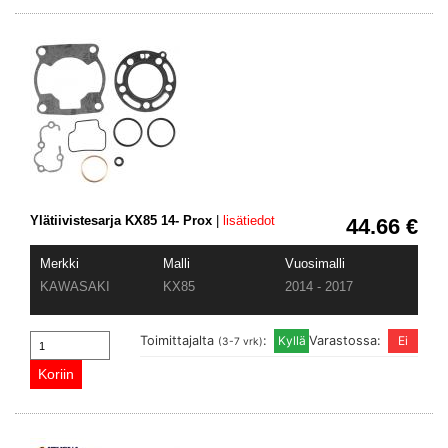
Ylätiivistesarja KX85 14- Prox
|
lisätiedot
44.66 €
Merkki
Malli
Vuosimalli
KAWASAKI
KX85
2014 - 2017
Toimittajalta
:
Varastossa:
(3-7 vrk)