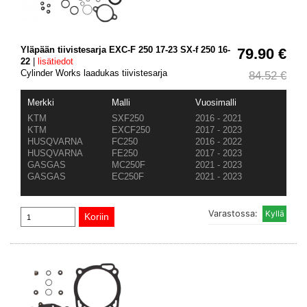
Yläpään tiivistesarja EXC-F 250 17-23 SX-f 250 16-
79.90 €
22
|
lisätiedot
Cylinder Works laadukas tiivistesarja
84.52 €
Merkki
Malli
Vuosimalli
KTM
SXF250
2016 - 2021
KTM
EXCF250
2017 - 2023
HUSQVARNA
FC250
2016 - 2022
HUSQVARNA
FE250
2017 - 2023
GASGAS
MC250F
2021 - 2023
GASGAS
EC250F
2021 - 2023
Varastossa: