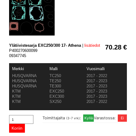
Ylätiivistesarja EXC250/300 17- Athena
|
lisätiedot
70.28 €
P400270600099
09347745
Merkki
Malli
Vuosimalli
HUSQVARNA
TC250
2017 - 2022
HUSQVARNA
TE250
2017 - 2023
HUSQVARNA
TE300
2017 - 2023
KTM
EXC250
2017 - 2023
KTM
EXC300
2017 - 2023
KTM
SX250
2017 - 2022
Toimittajalta
:
Varastossa:
(3-7 vrk)