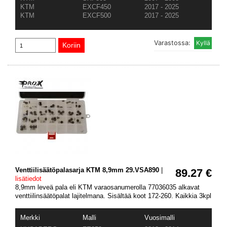
KTM
EXCF450
2017 - 2025
KTM
EXCF500
2017 - 2025
Varastossa:
Venttiilisäätöpalasarja KTM 8,9mm 29.VSA890
|
89.27 €
lisätiedot
8,9mm leveä pala eli KTM varaosanumerolla 77036035 alkavat
venttiilinsäätöpalat lajitelmana. Sisältää koot 172-260. Kaikkia 3kpl
Merkki
Malli
Vuosimalli