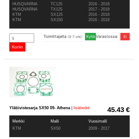
HUSQVARNA
TC125
2016 - 2018
HUSQVARNA
TX125
2017 - 2018
KTM
SX125
2016 - 2018
KTM
SX150
2016 - 2018
Toimittajalta
:
Varastossa:
(3-7 vrk)
Ylätiivistesarja SX50 09- Athena
|
lisätiedot
45.43 €
Merkki
Malli
Vuosimalli
KTM
SX50
2009 - 2017