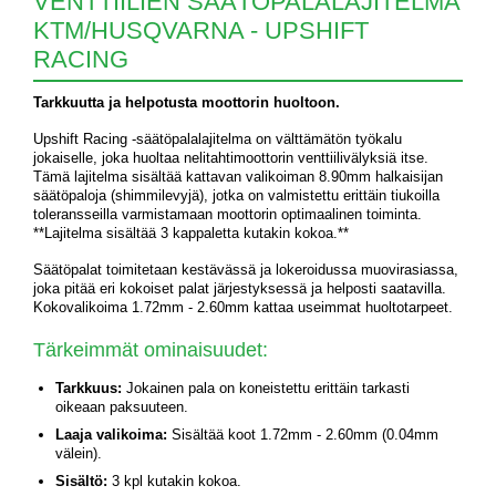
VENTTIILIEN SÄÄTÖPALALAJITELMA
KTM/HUSQVARNA - UPSHIFT
RACING
Tarkkuutta ja helpotusta moottorin huoltoon.
Upshift Racing -säätöpalalajitelma on välttämätön työkalu
jokaiselle, joka huoltaa nelitahtimoottorin venttiilivälyksiä itse.
Tämä lajitelma sisältää kattavan valikoiman 8.90mm halkaisijan
säätöpaloja (shimmilevyjä), jotka on valmistettu erittäin tiukoilla
toleransseilla varmistamaan moottorin optimaalinen toiminta.
**Lajitelma sisältää 3 kappaletta kutakin kokoa.**
Säätöpalat toimitetaan kestävässä ja lokeroidussa muovirasiassa,
joka pitää eri kokoiset palat järjestyksessä ja helposti saatavilla.
Kokovalikoima 1.72mm - 2.60mm kattaa useimmat huoltotarpeet.
Tärkeimmät ominaisuudet:
Tarkkuus:
Jokainen pala on koneistettu erittäin tarkasti
oikeaan paksuuteen.
Laaja valikoima:
Sisältää koot 1.72mm - 2.60mm (0.04mm
välein).
Sisältö:
3 kpl kutakin kokoa.