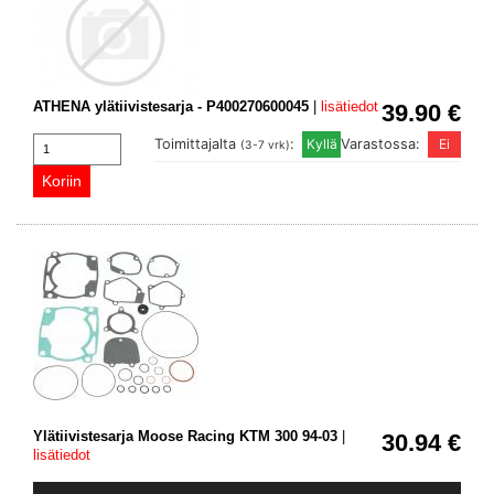
ATHENA ylätiivistesarja - P400270600045
|
lisätiedot
39.90 €
Toimittajalta
:
Varastossa:
(3-7 vrk)
Ylätiivistesarja Moose Racing KTM 300 94-03
|
30.94 €
lisätiedot