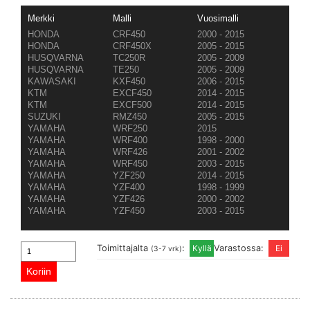
Merkki
Malli
Vuosimalli
HONDA
CRF450
2000 - 2015
HONDA
CRF450X
2005 - 2015
HUSQVARNA
TC250R
2005 - 2009
HUSQVARNA
TE250
2005 - 2009
KAWASAKI
KXF450
2006 - 2015
KTM
EXCF450
2014 - 2015
KTM
EXCF500
2014 - 2015
SUZUKI
RMZ450
2005 - 2015
YAMAHA
WRF250
2015
YAMAHA
WRF400
1998 - 2000
YAMAHA
WRF426
2001 - 2002
YAMAHA
WRF450
2003 - 2015
YAMAHA
YZF250
2014 - 2015
YAMAHA
YZF400
1998 - 1999
YAMAHA
YZF426
2000 - 2002
YAMAHA
YZF450
2003 - 2015
Toimittajalta
:
Varastossa:
(3-7 vrk)