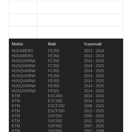
Husqvarna
FC / FE / FX (250/350/450/501)
Sherco
SEF-R 250 / 300 / 450
Beta
RR 4T (350/390/430/480)
Merkki
Malli
Vuosimalli
HUSABERG
FE250
2013 - 2014
HUSABERG
FE350
2013 - 2014
HUSQVARNA
FC250
2014 - 2025
HUSQVARNA
FC350
2014 - 2025
HUSQVARNA
FC450
2014 - 2025
HUSQVARNA
FE250
2014 - 2025
HUSQVARNA
FE350
2014 - 2025
HUSQVARNA
FE450
2014 - 2025
HUSQVARNA
FE501
2014 - 2025
KTM
EXC450
2014 - 2016
KTM
EXC500
2014 - 2016
KTM
EXCF250
2006 - 2025
KTM
EXCF350
2012 - 2025
KTM
SXF250
2005 - 2025
KTM
SXF350
2011 - 2025
KTM
SXF450
2007 - 2025
KTM
SXF505
2007 - 2008