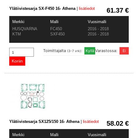
Ylätiivistesarja SX-F450 16- Athena
|
lisätiedot
61.37 €
Merkki
Malli
Vuosimalli
HUSQVARNA
FC450
2016 - 2018
KTM
SXF450
2016 - 2018
Toimittajalta
:
Varastossa:
(3-7 vrk)
Ylätiivistesarja SX125/150 16- Athena
|
lisätiedot
58.02 €
Merkki
Malli
Vuosimalli