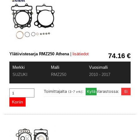
Ylätiivistesarja RMZ250 Athena
|
lisätiedot
74.16 €
Merkki
Malli
Vuosimalli
SUZUKI
RMZ250
2010 - 2017
Toimittajalta
:
Varastossa:
(3-7 vrk)