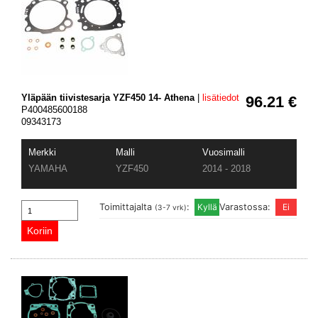
Yläpään tiivistesarja YZF450 14- Athena
|
lisätiedot
96.21 €
P400485600188
09343173
Merkki
Malli
Vuosimalli
YAMAHA
YZF450
2014 - 2018
Toimittajalta
:
Varastossa:
(3-7 vrk)