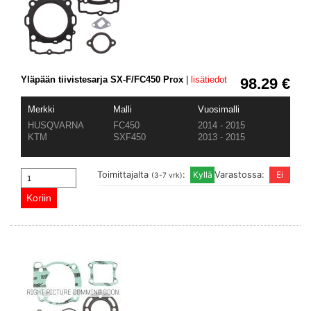
Yläpään tiivistesarja SX-F/FC450 Prox
|
lisätiedot
98.29 €
Merkki
Malli
Vuosimalli
HUSQVARNA
FC450
2014 - 2015
KTM
SXF450
2013 - 2015
Toimittajalta
:
Varastossa:
(3-7 vrk)