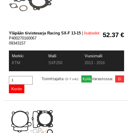
Yläpään tiivistesarja Racing SX-F 13-15
|
lisätiedot
52.37 €
P400270160067
09343157
Merkki
Malli
Vuosimalli
KTM
SXF250
2013 - 2016
Toimittajalta
:
Varastossa:
(3-7 vrk)