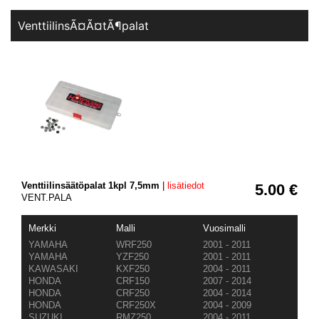
VenttiilinsÃ¤Ã¤tÃ¶palat
Venttiilinsäätöpalat 1kpl 7,5mm
|
lisätiedot
5.00 €
VENT.PALA
Merkki
Malli
Vuosimalli
YAMAHA
WRF250
2001 - 2011
YAMAHA
YZF250
2001 - 2011
KAWASAKI
KXF250
2004 - 2011
HONDA
CRF150
2007 - 2014
HONDA
CRF250
2004 - 2014
HONDA
CRF250X
2004 - 2009
SUZUKI
RMZ250
2004 - 2011