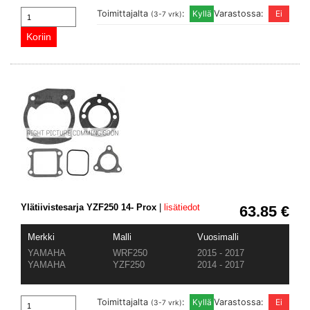
Toimittajalta
:
Varastossa:
(3-7 vrk)
Ylätiivistesarja YZF250 14- Prox
|
lisätiedot
63.85 €
Merkki
Malli
Vuosimalli
YAMAHA
WRF250
2015 - 2017
YAMAHA
YZF250
2014 - 2017
Toimittajalta
:
Varastossa:
(3-7 vrk)