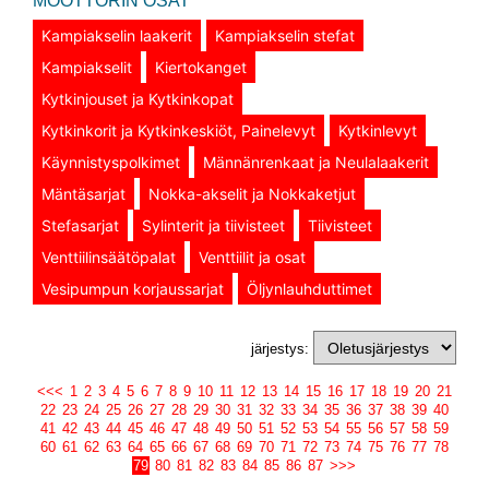
MOOTTORIN OSAT
Kampiakselin laakerit
Kampiakselin stefat
Kampiakselit
Kiertokanget
Kytkinjouset ja Kytkinkopat
Kytkinkorit ja Kytkinkeskiöt, Painelevyt
Kytkinlevyt
Käynnistyspolkimet
Männänrenkaat ja Neulalaakerit
Mäntäsarjat
Nokka-akselit ja Nokkaketjut
Stefasarjat
Sylinterit ja tiivisteet
Tiivisteet
Venttiilinsäätöpalat
Venttiilit ja osat
Vesipumpun korjaussarjat
Öljynlauhduttimet
järjestys:
<<<
1
2
3
4
5
6
7
8
9
10
11
12
13
14
15
16
17
18
19
20
21
22
23
24
25
26
27
28
29
30
31
32
33
34
35
36
37
38
39
40
41
42
43
44
45
46
47
48
49
50
51
52
53
54
55
56
57
58
59
60
61
62
63
64
65
66
67
68
69
70
71
72
73
74
75
76
77
78
79
80
81
82
83
84
85
86
87
>>>