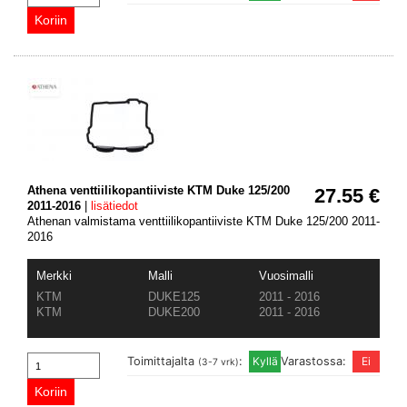
Athena venttiilikopantiiviste KTM Duke 125/200
27.55 €
2011-2016
|
lisätiedot
Athenan valmistama venttiilikopantiiviste KTM Duke 125/200 2011-
2016
Merkki
Malli
Vuosimalli
KTM
DUKE125
2011 - 2016
KTM
DUKE200
2011 - 2016
Toimittajalta
:
Varastossa:
(3-7 vrk)