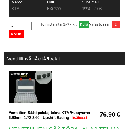
Merkki
Malli
Vuosimalli
KTM
EXC300
1994 - 2003
Toimittajalta
:
Varastossa:
(3-7 vrk)
VenttiilinsÃ¤Ã¤tÃ¶palat
Venttiilien Säätöpalalajitelma KTM/Husqvarna
76.90 €
8.90mm 1.72-2.60 - Upshift Racing
|
lisätiedot