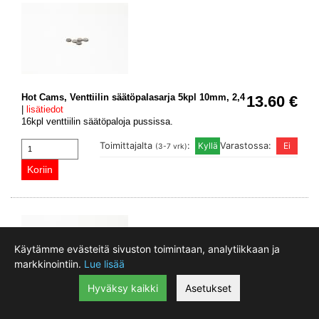
Hot Cams, Venttiilin säätöpalasarja 5kpl 10mm, 2,4
13.60 €
|
lisätiedot
16kpl venttiilin säätöpaloja pussissa.
Toimittajalta
:
Varastossa:
(3-7 vrk)
Käytämme evästeitä sivuston toimintaan, analytiikkaan ja
markkinointiin.
Lue lisää
Hyväksy kaikki
Asetukset
Hot Cams, Venttiilin säätöpalasarja 5kpl 10mm,
13.60 €