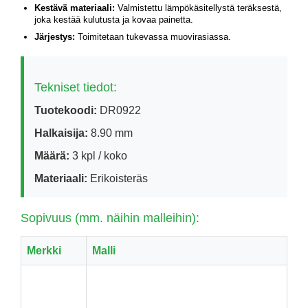
Kestävä materiaali:
Valmistettu lämpökäsitellystä teräksestä,
joka kestää kulutusta ja kovaa painetta.
Järjestys:
Toimitetaan tukevassa muovirasiassa.
Tekniset tiedot:
Tuotekoodi:
DR0922
Halkaisija:
8.90 mm
Määrä:
3 kpl / koko
Materiaali:
Erikoisteräs
Sopivuus (mm. näihin malleihin):
Merkki
Malli
SX-F / EXC-F / XC-F
KTM
(250/350/450/500/530)