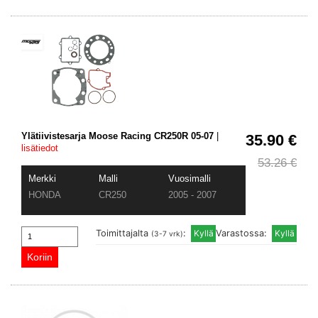
Ylätiivistesarja Moose Racing CR250R 05-07
|
35.90 €
lisätiedot
53.26 €
Merkki
Malli
Vuosimalli
HONDA
CR250
2005 - 2007
Toimittajalta
:
Varastossa:
(3-7 vrk)