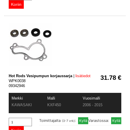
Hot Rods Vesipumpun korjaussarja
|
lisätiedot
31.78 €
WPK0038
09342946
Merkki
Malli
Vuosimalli
KAWASAKI
KXF450
2006 - 2015
Toimittajalta
:
Varastossa:
(3-7 vrk)