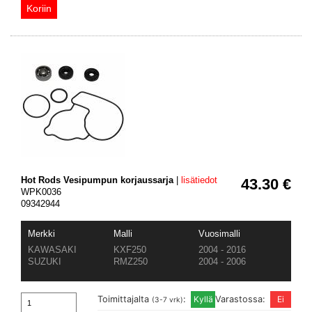
Hot Rods Vesipumpun korjaussarja
|
lisätiedot
43.30 €
WPK0036
09342944
Merkki
Malli
Vuosimalli
KAWASAKI
KXF250
2004 - 2016
SUZUKI
RMZ250
2004 - 2006
Toimittajalta
:
Varastossa:
(3-7 vrk)