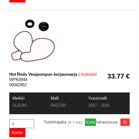
Hot Rods Vesipumpun korjaussarja
|
lisätiedot
33.77 €
WPK0044
09342952
Merkki
Malli
Vuosimalli
SUZUKI
RMZ250
2007 - 2016
Toimittajalta
:
Varastossa:
(3-7 vrk)