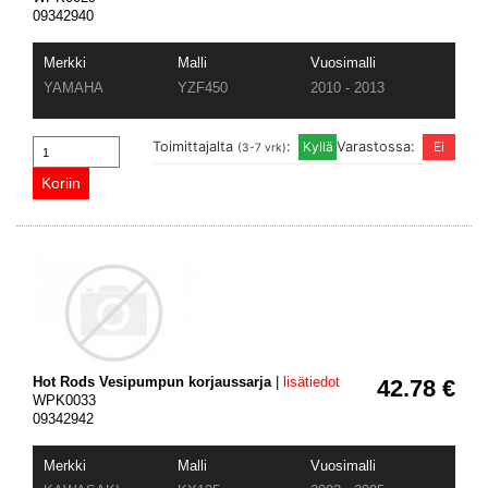
09342940
Merkki
Malli
Vuosimalli
YAMAHA
YZF450
2010 - 2013
Toimittajalta
:
Varastossa:
(3-7 vrk)
Hot Rods Vesipumpun korjaussarja
|
lisätiedot
42.78 €
WPK0033
09342942
Merkki
Malli
Vuosimalli