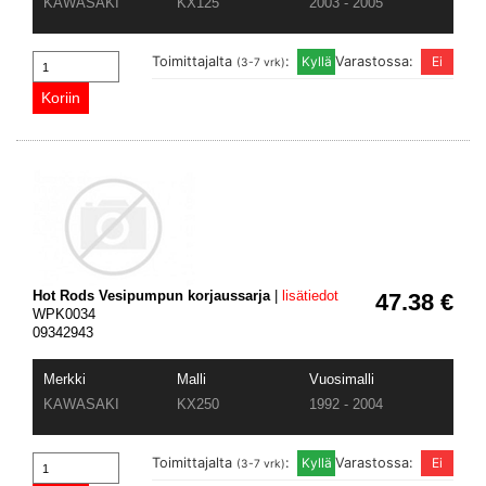
KAWASAKI
KX125
2003 - 2005
Toimittajalta
:
Varastossa:
(3-7 vrk)
Hot Rods Vesipumpun korjaussarja
|
lisätiedot
47.38 €
WPK0034
09342943
Merkki
Malli
Vuosimalli
KAWASAKI
KX250
1992 - 2004
Toimittajalta
:
Varastossa:
(3-7 vrk)