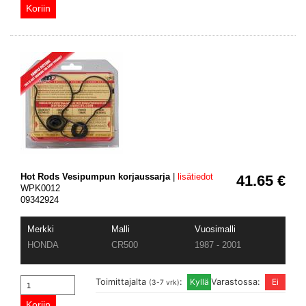
Hot Rods Vesipumpun korjaussarja
|
lisätiedot
41.65 €
WPK0012
09342924
Merkki
Malli
Vuosimalli
HONDA
CR500
1987 - 2001
Toimittajalta
:
Varastossa:
(3-7 vrk)