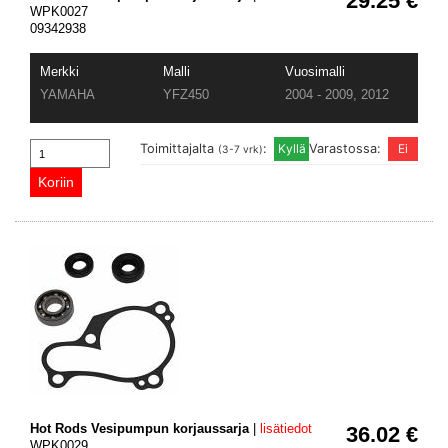
29.25 €
WPK0027
09342938
Merkki
Malli
Vuosimalli
YAMAHA
YFZ450
2004 - 2009, 2012
Toimittajalta
:
Varastossa:
(3-7 vrk)
Hot Rods Vesipumpun korjaussarja
|
lisätiedot
36.02 €
WPK0029