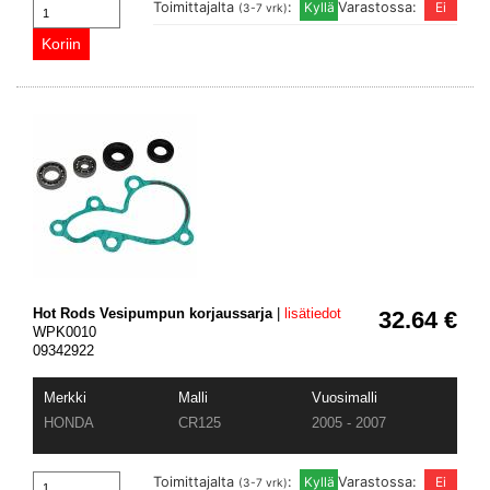
Toimittajalta
:
Varastossa:
(3-7 vrk)
Hot Rods Vesipumpun korjaussarja
|
lisätiedot
32.64 €
WPK0010
09342922
Merkki
Malli
Vuosimalli
HONDA
CR125
2005 - 2007
Toimittajalta
:
Varastossa:
(3-7 vrk)