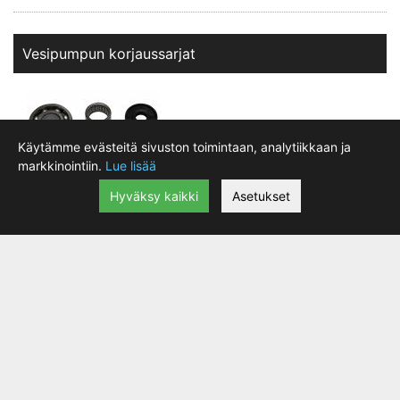
Vesipumpun korjaussarjat
Käytämme evästeitä sivuston toimintaan, analytiikkaan ja
markkinointiin.
Lue lisää
Hyväksy kaikki
Asetukset
Hot Rods Vesipumpun korjaussarja
|
lisätiedot
52.92 €
WPK0050
09342957
Merkki
Malli
Vuosimalli
KTM
SXF250
2005 - 2012
Toimittajalta
:
Varastossa:
(3-7 vrk)