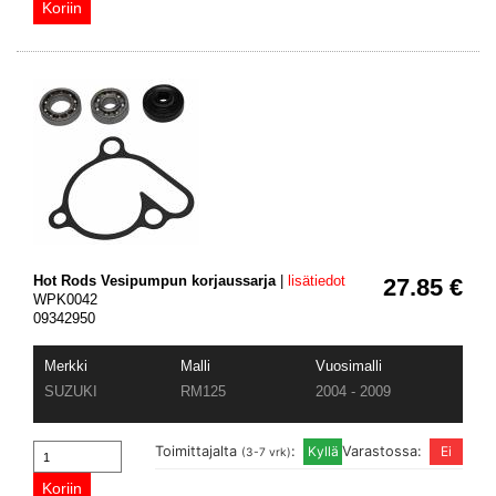
Hot Rods Vesipumpun korjaussarja
|
lisätiedot
27.85 €
WPK0042
09342950
Merkki
Malli
Vuosimalli
SUZUKI
RM125
2004 - 2009
Toimittajalta
:
Varastossa:
(3-7 vrk)