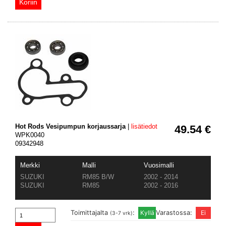
Hot Rods Vesipumpun korjaussarja
|
lisätiedot
49.54 €
WPK0040
09342948
Merkki
Malli
Vuosimalli
SUZUKI
RM85 B/W
2002 - 2014
SUZUKI
RM85
2002 - 2016
Toimittajalta
:
Varastossa:
(3-7 vrk)