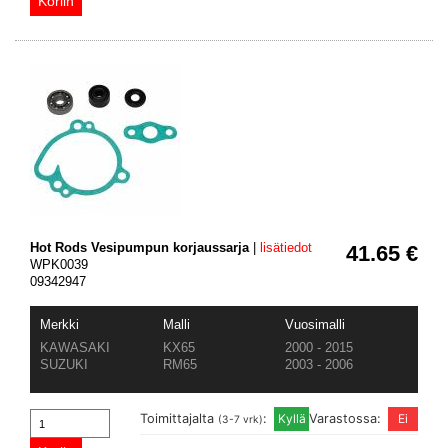
Hot Rods Vesipumpun korjaussarja
|
lisätiedot
41.65 €
WPK0039
09342947
Merkki
Malli
Vuosimalli
KAWASAKI
KX65
2000 - 2015
SUZUKI
RM65
2003 - 2006
Toimittajalta
:
Varastossa:
(3-7 vrk)