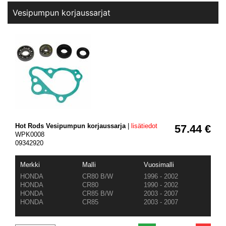
Vesipumpun korjaussarjat
Hot Rods Vesipumpun korjaussarja
|
lisätiedot
57.44 €
WPK0008
09342920
Merkki
Malli
Vuosimalli
HONDA
CR80 B/W
1996 - 2002
HONDA
CR80
1990 - 2002
HONDA
CR85 B/W
2003 - 2007
HONDA
CR85
2003 - 2007