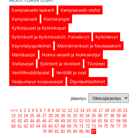
MOOTTORIN OSAT
Kampiakselin laakerit
Kampiakselin stefat
Kampiakselit
Kiertokanget
Kytkinjouset ja Kytkinkopat
Kytkinkorit ja Kytkinkeskiöt, Painelevyt
Kytkinlevyt
Käynnistyspolkimet
Männänrenkaat ja Neulalaakerit
Mäntäsarjat
Nokka-akselit ja Nokkaketjut
Stefasarjat
Sylinterit ja tiivisteet
Tiivisteet
Venttiilinsäätöpalat
Venttiilit ja osat
Vesipumpun korjaussarjat
Öljynlauhduttimet
järjestys:
<<<
1
2
3
4
5
6
7
8
9
10
11
12
13
14
15
16
17
18
19
20
21
22
23
24
25
26
27
28
29
30
31
32
33
34
35
36
37
38
39
40
41
42
43
44
45
46
47
48
49
50
51
52
53
54
55
56
57
58
59
60
61
62
63
64
65
66
67
68
69
70
71
72
73
74
75
76
77
78
79
80
81
82
83
84
85
86
87