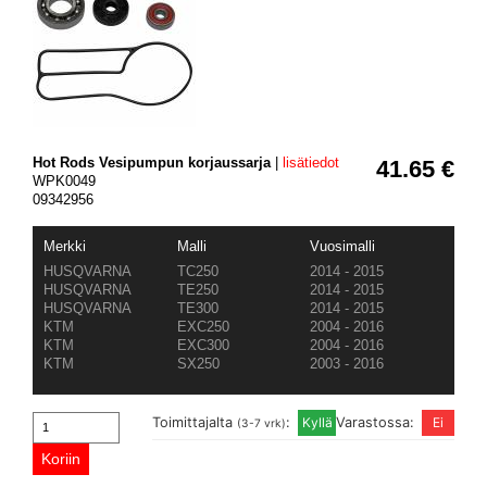
Hot Rods Vesipumpun korjaussarja
|
lisätiedot
41.65 €
WPK0049
09342956
Merkki
Malli
Vuosimalli
HUSQVARNA
TC250
2014 - 2015
HUSQVARNA
TE250
2014 - 2015
HUSQVARNA
TE300
2014 - 2015
KTM
EXC250
2004 - 2016
KTM
EXC300
2004 - 2016
KTM
SX250
2003 - 2016
Toimittajalta
:
Varastossa:
(3-7 vrk)