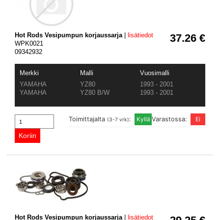
Hot Rods Vesipumpun korjaussarja
|
lisätiedot
37.26 €
WPK0021
09342932
Merkki
Malli
Vuosimalli
YAMAHA
YZ80
1993 - 2001
YAMAHA
YZ80 B/W
1993 - 2001
Toimittajalta
:
Varastossa:
(3-7 vrk)
Hot Rods Vesipumpun korjaussarja
|
lisätiedot