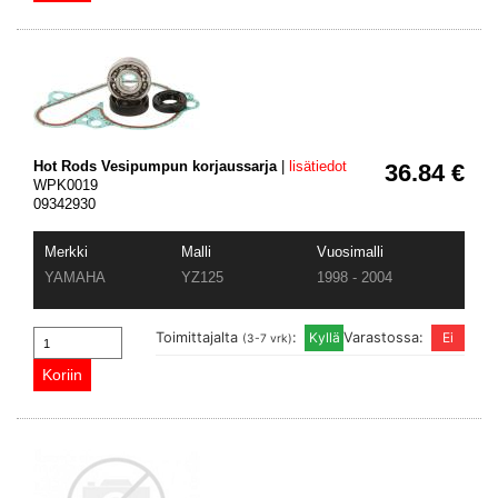
Hot Rods Vesipumpun korjaussarja
|
lisätiedot
36.84 €
WPK0019
09342930
Merkki
Malli
Vuosimalli
YAMAHA
YZ125
1998 - 2004
Toimittajalta
:
Varastossa:
(3-7 vrk)