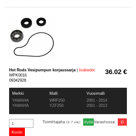
Hot Rods Vesipumpun korjaussarja
|
lisätiedot
36.02 €
WPK0016
09342928
Merkki
Malli
Vuosimalli
YAMAHA
WRF250
2001 - 2014
YAMAHA
YZF250
2001 - 2013
Toimittajalta
:
Varastossa:
(3-7 vrk)