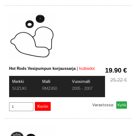
Hot Rods Vesipumpun korjaussarja
|
lisätiedot
19.90 €
25.22 €
Merkki
Malli
Vuosimalli
SUZUKI
RMZ450
2005 - 2007
Varastossa: