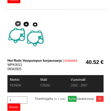
Hot Rods Vesipumpun korjaussarja
|
lisätiedot
40.52 €
WPK0013
09342925
Merkki
Malli
Vuosimalli
HONDA
CR250
2002 - 2007
Toimittajalta
:
Varastossa:
(3-7 vrk)