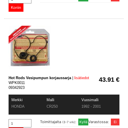
Hot Rods Vesipumpun korjaussarja
|
lisätiedot
43.91 €
WPK0011
09342923
Merkki
Malli
Vuosimalli
HONDA
CR250
1992 - 2001
Toimittajalta
:
Varastossa:
(3-7 vrk)