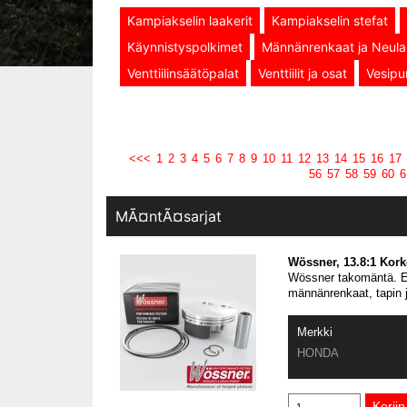
Kampiakselin laakerit
Kampiakselin stefat
Käynnistyspolkimet
Männänrenkaat ja Neulal
Venttiilinsäätöpalat
Venttiilit ja osat
Vesipu
<<<
1
2
3
4
5
6
7
8
9
10
11
12
13
14
15
16
17
56
57
58
59
60
6
MÃ¤ntÃ¤sarjat
Wössner, 13.8:1 Kor
Wössner takomäntä. En
männänrenkaat, tapin 
Merkki
HONDA