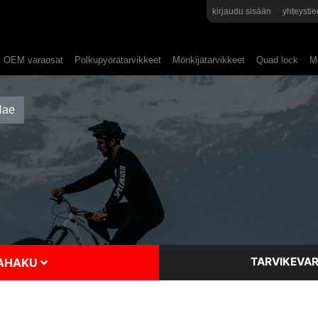
kirjaudu sisään
yhteystie
OEM varaosat
Polkupyörätarvikkeet
Mönkijätarvikkeet
Quad lock
Mo
TARVIKEVAR
SAHAKU