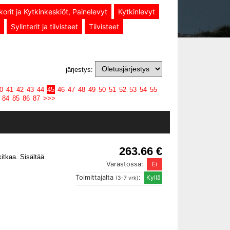
korit ja Kytkinkeskiöt, Painelevyt
Kytkinlevyt
Sylinterit ja tiivisteet
Tiivisteet
järjestys:
0
41
42
43
44
45
46
47
48
49
50
51
52
53
54
55
84
85
86
87
>>>
263.66 €
itkaa. Sisältää
Varastossa:
Toimittajalta
:
(3-7 vrk)