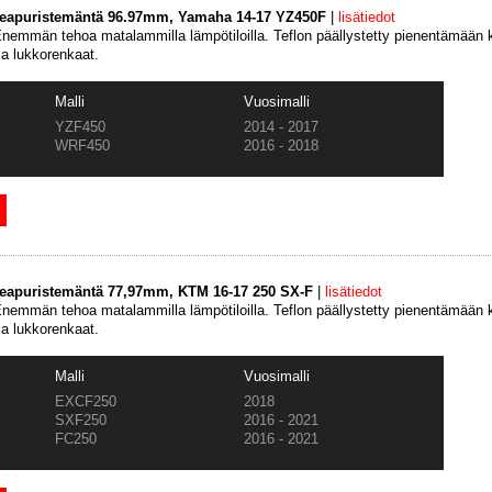
keapuristemäntä 96.97mm, Yamaha 14-17 YZ450F
|
lisätiedot
emmän tehoa matalammilla lämpötiloilla. Teflon päällystetty pienentämään k
ja lukkorenkaat.
Malli
Vuosimalli
YZF450
2014 - 2017
WRF450
2016 - 2018
keapuristemäntä 77,97mm, KTM 16-17 250 SX-F
|
lisätiedot
emmän tehoa matalammilla lämpötiloilla. Teflon päällystetty pienentämään k
ja lukkorenkaat.
Malli
Vuosimalli
EXCF250
2018
SXF250
2016 - 2021
FC250
2016 - 2021