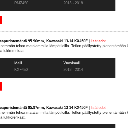
RMZ450
2013 - 2018
keapuristemäntä 95.96mm, Kawasaki 13-14 KX450F
|
lisätiedot
emmän tehoa matalammilla lämpötiloilla. Teflon päällystetty pienentämään k
ja lukkorenkaat.
Malli
Vuosimalli
KXF450
2013 - 2014
keapuristemäntä 95.97mm, Kawasaki 13-14 KX450F
|
lisätiedot
emmän tehoa matalammilla lämpötiloilla. Teflon päällystetty pienentämään k
ja lukkorenkaat.