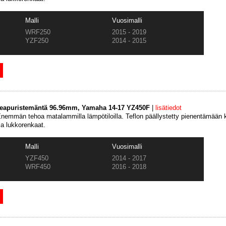
Malli
Vuosimalli
WRF250
2015 - 2019
YZF250
2014 - 2015
keapuristemäntä 96.96mm, Yamaha 14-17 YZ450F
|
lisätiedot
emmän tehoa matalammilla lämpötiloilla. Teflon päällystetty pienentämään k
ja lukkorenkaat.
Malli
Vuosimalli
YZF450
2014 - 2017
WRF450
2016 - 2018