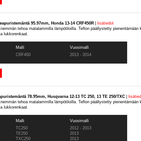
keapuristemäntä 95.97mm, Honda 13-14 CRF450R
|
lisätiedot
emmän tehoa matalammilla lämpötiloilla. Teflon päällystetty pienentämään k
ja lukkorenkaat.
Malli
Vuosimalli
CRF450
2013 - 2014
apuristemäntä 78.95mm, Husqvarna 12-13 TC 250, 13 TE 250/TXC
|
lisätie
emmän tehoa matalammilla lämpötiloilla. Teflon päällystetty pienentämään k
ja lukkorenkaat.
Malli
Vuosimalli
TC250
2012 - 2013
TE250
2013
TXC250
2013