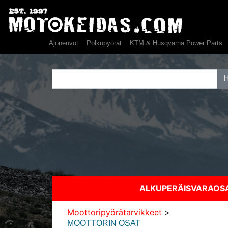
Ajoneuvot
Polkupyörät
KTM & Husqvarna Power Parts
ALKUPERÄISVARAO
Moottoripyörätarvikkeet
>
MOOTTORIN OSAT