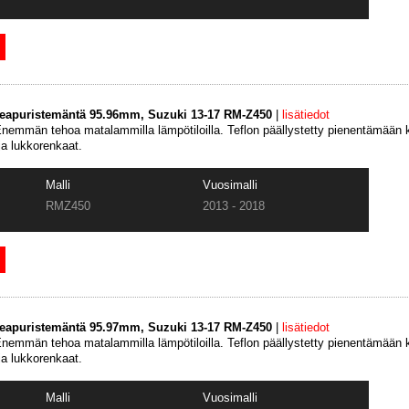
keapuristemäntä 95.96mm, Suzuki 13-17 RM-Z450
|
lisätiedot
emmän tehoa matalammilla lämpötiloilla. Teflon päällystetty pienentämään k
ja lukkorenkaat.
Malli
Vuosimalli
RMZ450
2013 - 2018
keapuristemäntä 95.97mm, Suzuki 13-17 RM-Z450
|
lisätiedot
emmän tehoa matalammilla lämpötiloilla. Teflon päällystetty pienentämään k
ja lukkorenkaat.
Malli
Vuosimalli