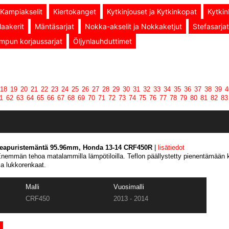
Kampiakselit
Kiertokanget
Kytkinjouset ja Kytkinkopat
Kytkin
aakerit
Mäntäsarjat
Nokka-akselit ja Nokkaketjut
Stefasarjat
mpun korjaussarjat
Öljynlauhduttimet
18
19
20
21
22
23
24
25
26
27
28
29
30
31
32
33
34
35
36
37
38
39
4
1
62
63
64
65
66
67
68
69
70
71
72
73
74
75
76
77
78
79
80
81
82
83
keapuristemäntä 95.96mm, Honda 13-14 CRF450R
|
lisätiedot
emmän tehoa matalammilla lämpötiloilla. Teflon päällystetty pienentämään k
ja lukkorenkaat.
Malli
Vuosimalli
CRF450
2013 - 2014