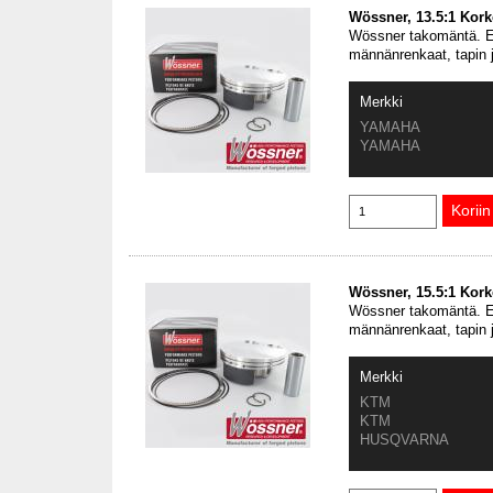
Wössner, 13.5:1 Kor
Wössner takomäntä. En
männänrenkaat, tapin 
Merkki
YAMAHA
YAMAHA
Wössner, 15.5:1 Kor
Wössner takomäntä. En
männänrenkaat, tapin 
Merkki
KTM
KTM
HUSQVARNA