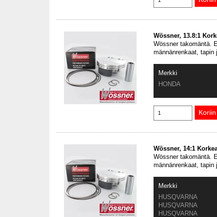
Wössner, 13.8:1 Kor
Wössner takomäntä. En
männänrenkaat, tapin 
Merkki
HONDA
Wössner, 14:1 Korke
Wössner takomäntä. En
männänrenkaat, tapin 
Merkki
HUSQVARNA
HUSQVARNA
HUSQVARNA