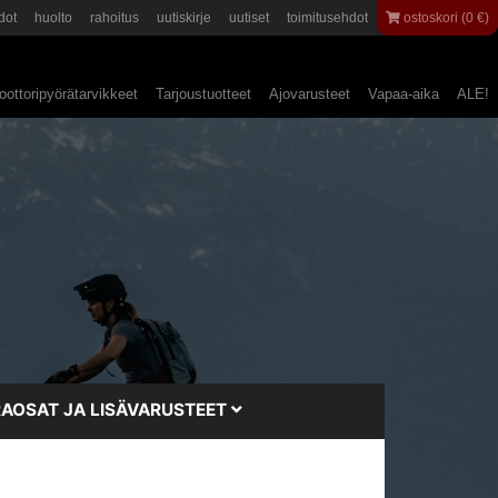
dot
huolto
rahoitus
uutiskirje
uutiset
toimitusehdot
ostoskori (0 €)
ottoripyörätarvikkeet
Tarjoustuotteet
Ajovarusteet
Vapaa-aika
ALE!
AOSAT JA LISÄVARUSTEET