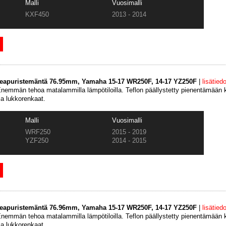
Malli
Vuosimalli
KXF450
2013 - 2014
keapuristemäntä 76.95mm, Yamaha 15-17 WR250F, 14-17 YZ250F
|
lisätiedo
emmän tehoa matalammilla lämpötiloilla. Teflon päällystetty pienentämään k
ja lukkorenkaat.
Malli
Vuosimalli
WRF250
2015 - 2019
YZF250
2014 - 2015
keapuristemäntä 76.96mm, Yamaha 15-17 WR250F, 14-17 YZ250F
|
lisätiedo
emmän tehoa matalammilla lämpötiloilla. Teflon päällystetty pienentämään k
ja lukkorenkaat.