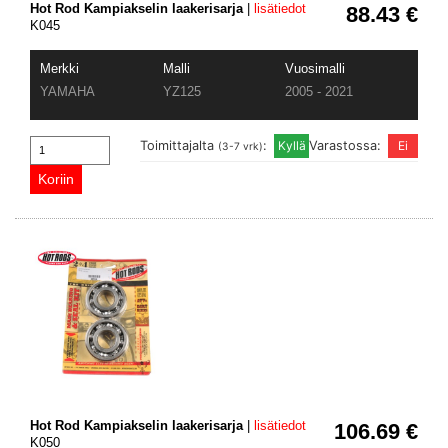
Hot Rod Kampiakselin laakerisarja
|
lisätiedot
88.43 €
K045
Merkki
Malli
Vuosimalli
YAMAHA
YZ125
2005 - 2021
Toimittajalta
:
Varastossa:
(3-7 vrk)
Hot Rod Kampiakselin laakerisarja
|
lisätiedot
106.69 €
K050