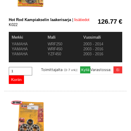
Hot Rod Kampiakselin laakerisarja
|
lisätiedot
126.77 €
K022
Merkki
Malli
Vuosimalli
YAMAHA
WRF250
2003 - 2014
YAMAHA
WRF450
2003 - 2016
YAMAHA
YZF450
2003 - 2016
Toimittajalta
:
Varastossa:
(3-7 vrk)