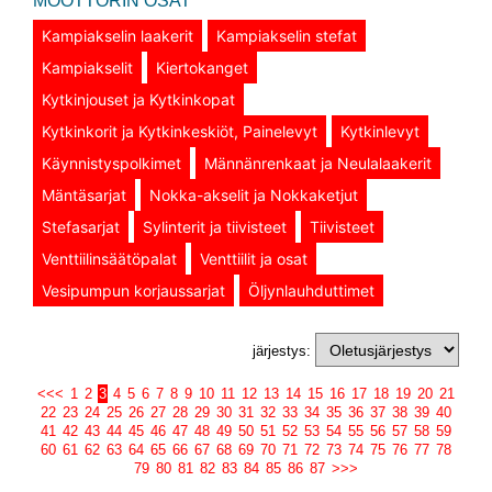
MOOTTORIN OSAT
Kampiakselin laakerit
Kampiakselin stefat
Kampiakselit
Kiertokanget
Kytkinjouset ja Kytkinkopat
Kytkinkorit ja Kytkinkeskiöt, Painelevyt
Kytkinlevyt
Käynnistyspolkimet
Männänrenkaat ja Neulalaakerit
Mäntäsarjat
Nokka-akselit ja Nokkaketjut
Stefasarjat
Sylinterit ja tiivisteet
Tiivisteet
Venttiilinsäätöpalat
Venttiilit ja osat
Vesipumpun korjaussarjat
Öljynlauhduttimet
järjestys:
<<<
1
2
3
4
5
6
7
8
9
10
11
12
13
14
15
16
17
18
19
20
21
22
23
24
25
26
27
28
29
30
31
32
33
34
35
36
37
38
39
40
41
42
43
44
45
46
47
48
49
50
51
52
53
54
55
56
57
58
59
60
61
62
63
64
65
66
67
68
69
70
71
72
73
74
75
76
77
78
79
80
81
82
83
84
85
86
87
>>>