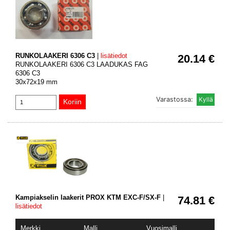
RUNKOLAAKERI 6306 C3
|
lisätiedot
20.14 €
RUNKOLAAKERI 6306 C3 LAADUKAS FAG
6306 C3
30x72x19 mm
Varastossa:
Kampiakselin laakerit PROX KTM EXC-F/SX-F
|
74.81 €
lisätiedot
Merkki
Malli
Vuosimalli