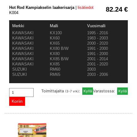
Hot Rod Kampiakselin laakerisarja
|
lisätiedot
82.24 €
K004
Merkki
Malli
Vuosimalli
KAWASAKI
KX100
1995 - 2016
KAWASAKI
KX60
1983 - 2003
KAWASAKI
KX65
2000 - 2020
KAWASAKI
KX80 B/W
1991 - 2000
KAWASAKI
KX80
1991 - 2000
KAWASAKI
KX85 B/W
2001 - 2014
KAWASAKI
KX85
2001 - 2020
SUZUKI
RM60
2003
SUZUKI
RM65
2003 - 2006
Toimittajalta
:
Varastossa:
(3-7 vrk)