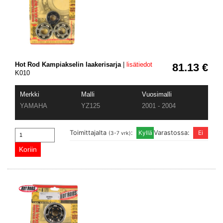
Hot Rod Kampiakselin laakerisarja
|
lisätiedot
81.13 €
K010
Merkki
Malli
Vuosimalli
YAMAHA
YZ125
2001 - 2004
Toimittajalta
:
Varastossa:
(3-7 vrk)