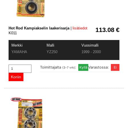
Hot Rod Kampiakselin laakerisarja
|
lisätiedot
113.08 €
K011
Merkki
Malli
Vuosimalli
YAMAHA
YZ250
1999 - 2000
Toimittajalta
:
Varastossa:
(3-7 vrk)