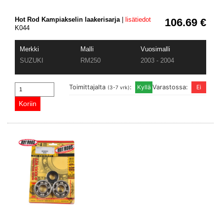
Hot Rod Kampiakselin laakerisarja
|
lisätiedot
106.69 €
K044
Merkki
Malli
Vuosimalli
SUZUKI
RM250
2003 - 2004
Toimittajalta
:
Varastossa:
(3-7 vrk)