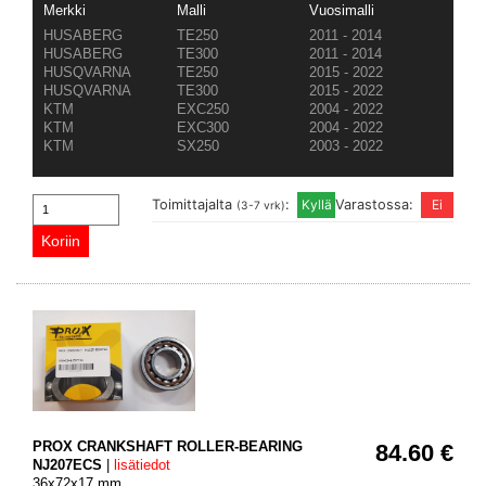
Merkki
Malli
Vuosimalli
HUSABERG
TE250
2011 - 2014
HUSABERG
TE300
2011 - 2014
HUSQVARNA
TE250
2015 - 2022
HUSQVARNA
TE300
2015 - 2022
KTM
EXC250
2004 - 2022
KTM
EXC300
2004 - 2022
KTM
SX250
2003 - 2022
Toimittajalta
:
Varastossa:
(3-7 vrk)
PROX CRANKSHAFT ROLLER-BEARING
84.60 €
NJ207ECS
|
lisätiedot
36x72x17 mm