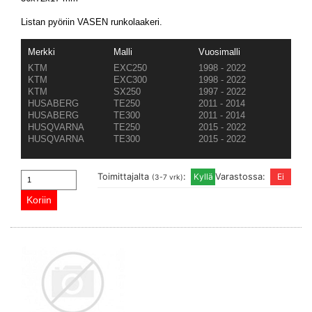
Listan pyöriin VASEN runkolaakeri.
Merkki
Malli
Vuosimalli
KTM
EXC250
1998 - 2022
KTM
EXC300
1998 - 2022
KTM
SX250
1997 - 2022
HUSABERG
TE250
2011 - 2014
HUSABERG
TE300
2011 - 2014
HUSQVARNA
TE250
2015 - 2022
HUSQVARNA
TE300
2015 - 2022
Toimittajalta
:
Varastossa:
(3-7 vrk)