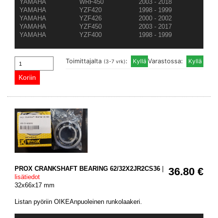
YAMAHA
WRF450
2003 - 2018
YAMAHA
YZF420
1998 - 1999
YAMAHA
YZF426
2000 - 2002
YAMAHA
YZF450
2003 - 2017
YAMAHA
YZF400
1998 - 1999
Toimittajalta
:
Varastossa:
(3-7 vrk)
PROX CRANKSHAFT BEARING 62/32X2JR2CS36
|
36.80 €
lisätiedot
32x66x17 mm
Listan pyöriin OIKEAnpuoleinen runkolaakeri.