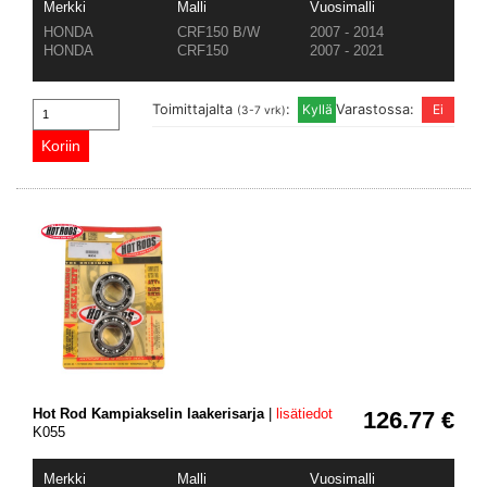
Merkki
Malli
Vuosimalli
HONDA
CRF150 B/W
2007 - 2014
HONDA
CRF150
2007 - 2021
Toimittajalta
:
Varastossa:
(3-7 vrk)
Hot Rod Kampiakselin laakerisarja
|
lisätiedot
126.77 €
K055
Merkki
Malli
Vuosimalli