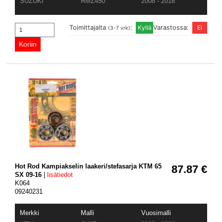
SUZUKI
RMZ450
2008 - 2018
Toimittajalta
:
Varastossa:
(3-7 vrk)
Hot Rod Kampiakselin laakeri/stefasarja KTM 65
87.87 €
SX 09-16
|
lisätiedot
K064
09240231
Merkki
Malli
Vuosimalli