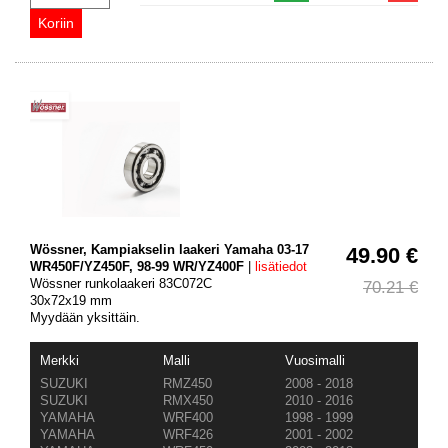
Wössner, Kampiakselin laakeri Yamaha 03-17
49.90 €
WR450F/YZ450F, 98-99 WR/YZ400F
|
lisätiedot
Wössner runkolaakeri 83C072C
70.21 €
30x72x19 mm
Myydään yksittäin.
Merkki
Malli
Vuosimalli
SUZUKI
RMZ450
2008 - 2018
SUZUKI
RMX450
2010 - 2016
YAMAHA
WRF400
1998 - 1999
YAMAHA
WRF426
2001 - 2002