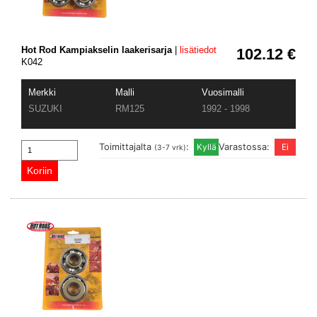
Hot Rod Kampiakselin laakerisarja
|
lisätiedot
102.12 €
K042
Merkki
Malli
Vuosimalli
SUZUKI
RM125
1992 - 1998
Toimittajalta
:
Varastossa:
(3-7 vrk)