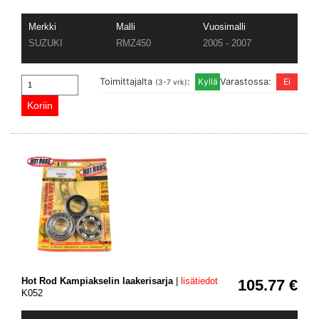
Merkki
Malli
Vuosimalli
SUZUKI
RMZ450
2005 - 2007
Toimittajalta
:
Varastossa:
(3-7 vrk)
Hot Rod Kampiakselin laakerisarja
|
lisätiedot
105.77 €
K052