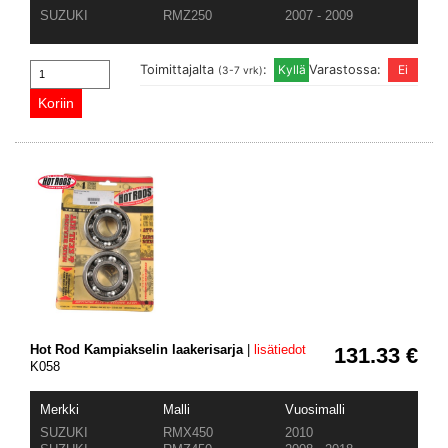
SUZUKI
RMZ250
2007 - 2009
Toimittajalta
:
Varastossa:
(3-7 vrk)
Hot Rod Kampiakselin laakerisarja
|
lisätiedot
131.33 €
K058
Merkki
Malli
Vuosimalli
SUZUKI
RMX450
2010