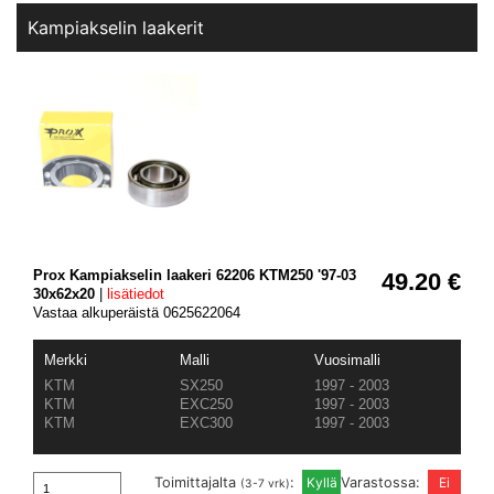
Kampiakselin laakerit
Prox Kampiakselin laakeri 62206 KTM250 '97-03
49.20 €
30x62x20
|
lisätiedot
Vastaa alkuperäistä 0625622064
Merkki
Malli
Vuosimalli
KTM
SX250
1997 - 2003
KTM
EXC250
1997 - 2003
KTM
EXC300
1997 - 2003
Toimittajalta
:
Varastossa:
(3-7 vrk)