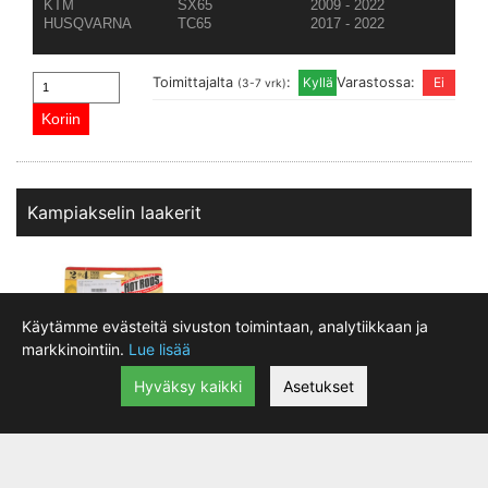
KTM
SX65
2009 - 2022
HUSQVARNA
TC65
2017 - 2022
Toimittajalta
:
Varastossa:
(3-7 vrk)
Kampiakselin laakerit
Käytämme evästeitä sivuston toimintaan, analytiikkaan ja
markkinointiin.
Lue lisää
Hyväksy kaikki
Asetukset
Hot Rod Kampiakselin laakerisarja
|
lisätiedot
101.21 €
K072