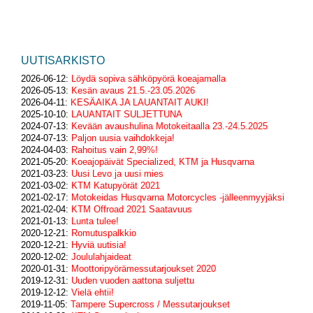
UUTISARKISTO
2026-06-12:
Löydä sopiva sähköpyörä koeajamalla
2026-05-13:
Kesän avaus 21.5.-23.05.2026
2026-04-11:
KESÄAIKA JA LAUANTAIT AUKI!
2025-10-10:
LAUANTAIT SULJETTUNA
2024-07-13:
Kevään avaushulina Motokeitaalla 23.-24.5.2025
2024-07-13:
Paljon uusia vaihdokkeja!
2024-04-03:
Rahoitus vain 2,99%!
2021-05-20:
Koeajopäivät Specialized, KTM ja Husqvarna
2021-03-23:
Uusi Levo ja uusi mies
2021-03-02:
KTM Katupyörät 2021
2021-02-17:
Motokeidas Husqvarna Motorcycles -jälleenmyyjäksi
2021-02-04:
KTM Offroad 2021 Saatavuus
2021-01-13:
Lunta tulee!
2020-12-21:
Romutuspalkkio
2020-12-21:
Hyviä uutisia!
2020-12-02:
Joululahjaideat
2020-01-31:
Moottoripyörämessutarjoukset 2020
2019-12-31:
Uuden vuoden aattona suljettu
2019-12-12:
Vielä ehtii!
2019-11-05:
Tampere Supercross / Messutarjoukset