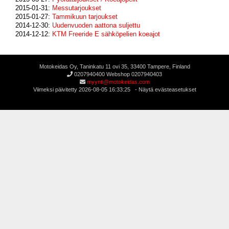
2015-01-31:
Messutarjoukset
2015-01-27:
Tammikuun tarjoukset
2014-12-30:
Uudenvuoden aattona suljettu
2014-12-12:
KTM Freeride E sähköpelien koeajot
Motokeidas Oy, Taninkatu 11 ovi 35, 33400 Tampere, Finland
0207940400 Webshop 0207940403
myynti@motokeidas.com
Viimeksi päivitetty 2026-08-05 16:33:25 -
Näytä evästeasetukset