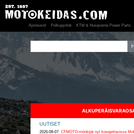
Ajoneuvot
Polkupyörät
KTM & Husqvarna Power Parts
ALKUPERÄISVARAO
UUTISET
2026-08-07:
CFMOTO-mönkijät nyt koeajettavissa Moto