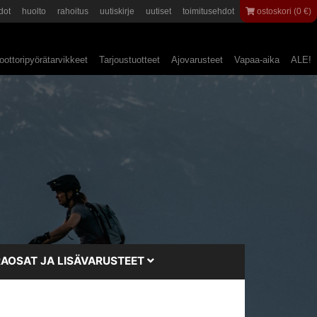
dot
huolto
rahoitus
uutiskirje
uutiset
toimitusehdot
ostoskori (0 €)
ottoripyörätarvikkeet
Tarjoustuotteet
Ajovarusteet
Vapaa-aika
ALE!
AOSAT JA LISÄVARUSTEET