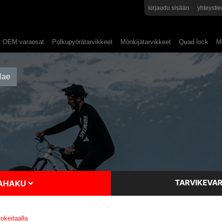
kirjaudu sisään
yhteystie
OEM varaosat
Polkupyörätarvikkeet
Mönkijätarvikkeet
Quad lock
Mo
TARVIKEVAR
SAHAKU
keitaalla