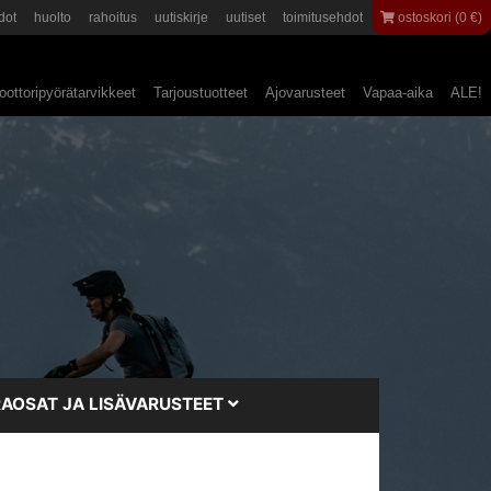
dot
huolto
rahoitus
uutiskirje
uutiset
toimitusehdot
ostoskori (0 €)
ottoripyörätarvikkeet
Tarjoustuotteet
Ajovarusteet
Vapaa-aika
ALE!
AOSAT JA LISÄVARUSTEET