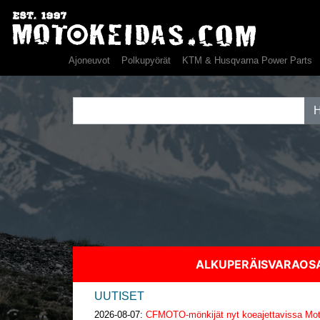
Ajoneuvot
Polkupyörät
KTM & Husqvarna Power Parts
ALKUPERÄISVARAO
UUTISET
2026-08-07:
CFMOTO-mönkijät nyt koeajettavissa Moto