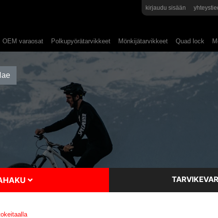
kirjaudu sisään
yhteystie
OEM varaosat
Polkupyörätarvikkeet
Mönkijätarvikkeet
Quad lock
Mo
TARVIKEVAR
SAHAKU
keitaalla