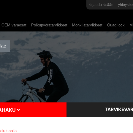
kirjaudu sisään
yhteystie
OEM varaosat
Polkupyörätarvikkeet
Mönkijätarvikkeet
Quad lock
Mo
TARVIKEVAR
SAHAKU
keitaalla