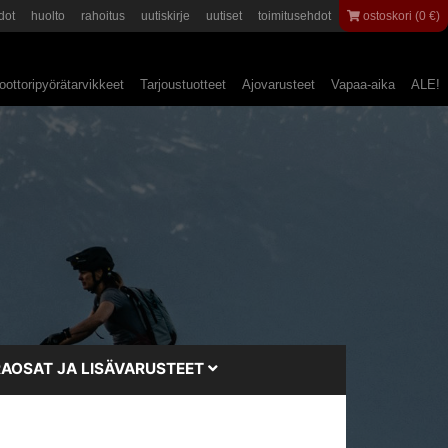
dot
huolto
rahoitus
uutiskirje
uutiset
toimitusehdot
ostoskori (0 €)
ottoripyörätarvikkeet
Tarjoustuotteet
Ajovarusteet
Vapaa-aika
ALE!
AOSAT JA LISÄVARUSTEET