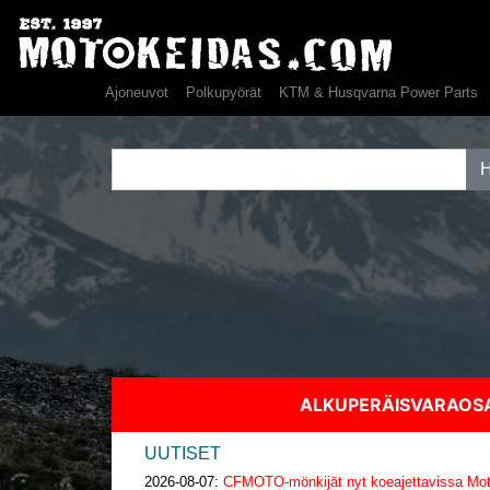
Ajoneuvot
Polkupyörät
KTM & Husqvarna Power Parts
ALKUPERÄISVARAO
UUTISET
2026-08-07:
CFMOTO-mönkijät nyt koeajettavissa Moto