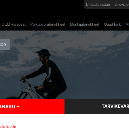
kirjaudu sisään
yhteystie
OEM varaosat
Polkupyörätarvikkeet
Mönkijätarvikkeet
Quad lock
Mo
TARVIKEVAR
SAHAKU
keitaalla