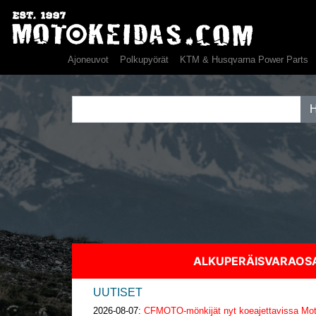
Ajoneuvot
Polkupyörät
KTM & Husqvarna Power Parts
ALKUPERÄISVARAO
UUTISET
2026-08-07:
CFMOTO-mönkijät nyt koeajettavissa Moto