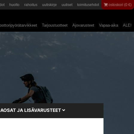
dot
huolto
rahoitus
uutiskirje
uutiset
toimitusehdot
ostoskori (0 €)
ottoripyörätarvikkeet
Tarjoustuotteet
Ajovarusteet
Vapaa-aika
ALE!
AOSAT JA LISÄVARUSTEET