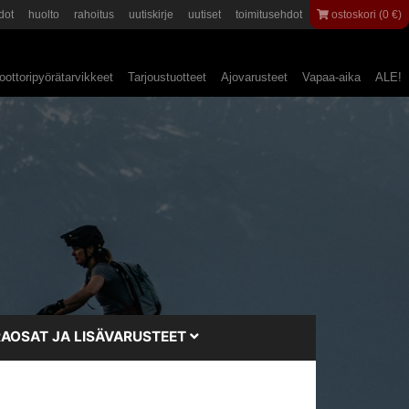
dot
huolto
rahoitus
uutiskirje
uutiset
toimitusehdot
ostoskori (0 €)
ottoripyörätarvikkeet
Tarjoustuotteet
Ajovarusteet
Vapaa-aika
ALE!
AOSAT JA LISÄVARUSTEET