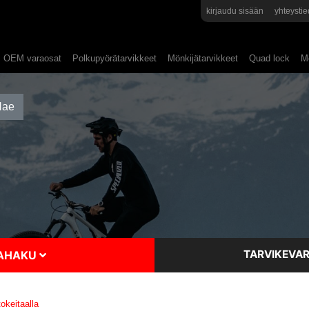
kirjaudu sisään
yhteystie
OEM varaosat
Polkupyörätarvikkeet
Mönkijätarvikkeet
Quad lock
Mo
TARVIKEVAR
SAHAKU
keitaalla