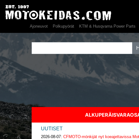
Ajoneuvot
Polkupyörät
KTM & Husqvarna Power Parts
ALKUPERÄISVARAO
UUTISET
2026-08-07:
CFMOTO-mönkijät nyt koeajettavissa Moto