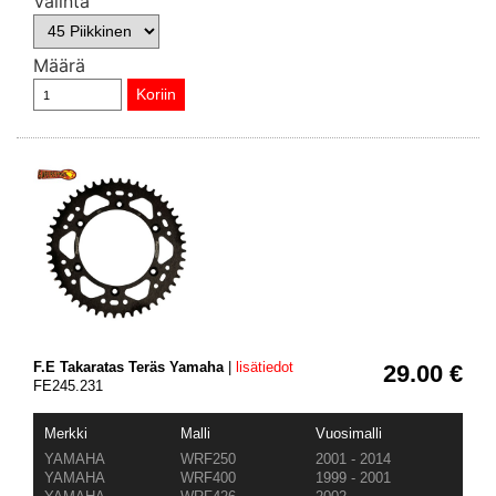
Valinta
Määrä
F.E Takaratas Teräs Yamaha
|
lisätiedot
29.00 €
FE245.231
Merkki
Malli
Vuosimalli
YAMAHA
WRF250
2001 - 2014
YAMAHA
WRF400
1999 - 2001