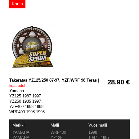
Takaratas YZ125/250 87-97, YZF/WRF 98 Teräs
|
28.90 €
lisätiedot
Yamaha
YZ125 1987 1997
YZ250 1985 1997
YZF400 1998 1998
WRF400 1998 1998
Merkki
Malli
Vuosimalli
YAMAHA
WRF400
1998
YAMAHA
YZ125
1987 - 1997