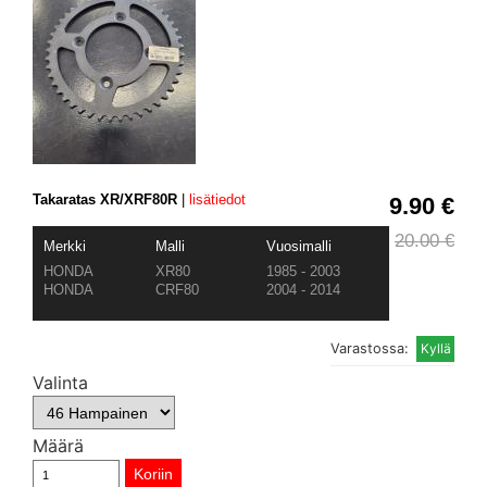
Takaratas XR/XRF80R
|
lisätiedot
9.90 €
20.00 €
Merkki
Malli
Vuosimalli
HONDA
XR80
1985 - 2003
HONDA
CRF80
2004 - 2014
Varastossa:
Valinta
Määrä