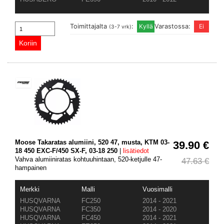
Toimittajalta
:
Varastossa:
(3-7 vrk)
Moose Takaratas alumiini, 520 47, musta, KTM 03-
39.90 €
18 450 EXC-F/450 SX-F, 03-18 250
|
lisätiedot
Vahva alumiiniratas kohtuuhintaan, 520-ketjulle 47-
47.63 €
hampainen
Merkki
Malli
Vuosimalli
HUSQVARNA
FC250
2014 - 2021
HUSQVARNA
FC350
2014 - 2020
HUSQVARNA
FC450
2014 - 2021