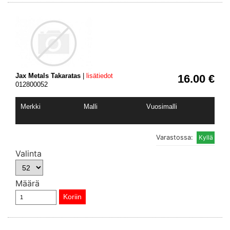
Jax Metals Takaratas
|
lisätiedot
16.00 €
012800052
Merkki
Malli
Vuosimalli
Varastossa:
Valinta
Määrä