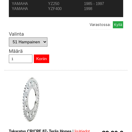
YAMAHA
YZ250
1985 - 1997
YAMAHA
YZF400
1998
Varastossa:
Valinta
Määrä
Takaratas CR/CRF 87- Teräs Hopea
|
lisätiedot