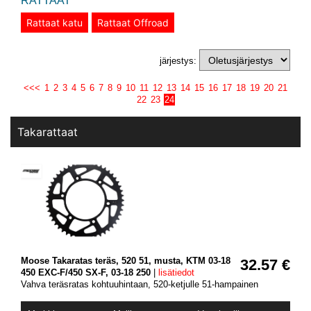
RATTAAT
Rattaat katu
Rattaat Offroad
järjestys:
<<<
1
2
3
4
5
6
7
8
9
10
11
12
13
14
15
16
17
18
19
20
21
22
23
24
Takarattaat
Moose Takaratas teräs, 520 51, musta, KTM 03-18
32.57 €
450 EXC-F/450 SX-F, 03-18 250
|
lisätiedot
Vahva teräsratas kohtuuhintaan, 520-ketjulle 51-hampainen