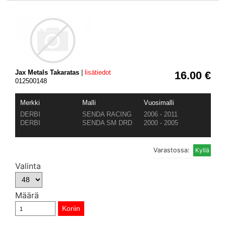
Jax Metals Takaratas
|
lisätiedot
16.00 €
012500148
Merkki
Malli
Vuosimalli
DERBI
SENDA RACING
2006 - 2011
DERBI
SENDA SM DRD
2000 - 2005
Varastossa:
Valinta
Määrä