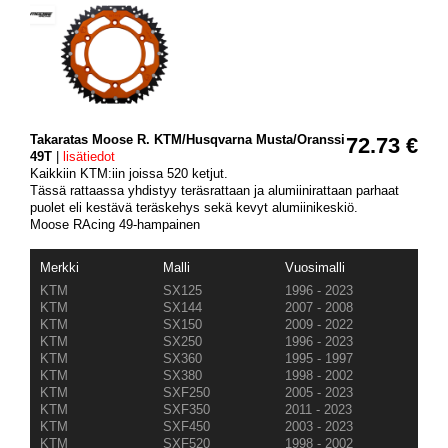
Takaratas Moose R. KTM/Husqvarna Musta/Oranssi
72.73 €
49T
|
lisätiedot
Kaikkiin KTM:iin joissa 520 ketjut.
Tässä rattaassa yhdistyy teräsrattaan ja alumiinirattaan parhaat
puolet eli kestävä teräskehys sekä kevyt alumiinikeskiö.
Moose RAcing 49-hampainen
Merkki
Malli
Vuosimalli
KTM
SX125
1996 - 2023
KTM
SX144
2007 - 2008
KTM
SX150
2009 - 2022
KTM
SX250
1996 - 2023
KTM
SX360
1995 - 1997
KTM
SX380
1998 - 2002
KTM
SXF250
2005 - 2023
KTM
SXF350
2011 - 2023
KTM
SXF450
2003 - 2023
KTM
SXF520
1998 - 2002