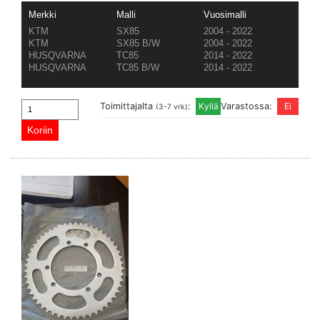
Merkki
Malli
Vuosimalli
KTM
SX85
2004 - 2022
KTM
SX85 B/W
2004 - 2022
HUSQVARNA
TC85
2014 - 2022
HUSQVARNA
TC85 B/W
2014 - 2022
Toimittajalta
:
Varastossa:
(3-7 vrk)