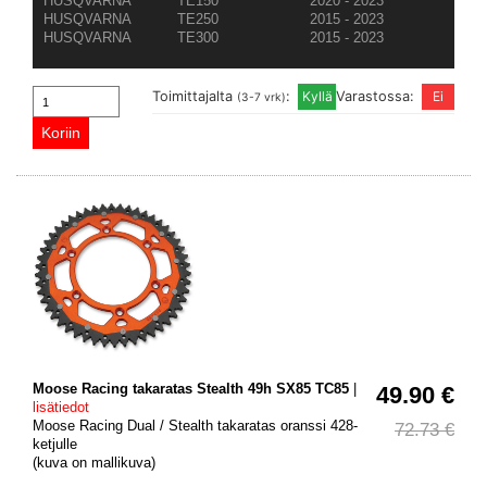
HUSQVARNA
TE150
2020 - 2023
HUSQVARNA
TE250
2015 - 2023
HUSQVARNA
TE300
2015 - 2023
Toimittajalta
:
Varastossa:
(3-7 vrk)
Moose Racing takaratas Stealth 49h SX85 TC85
|
49.90 €
lisätiedot
Moose Racing Dual / Stealth takaratas oranssi 428-
72.73 €
ketjulle
(kuva on mallikuva)