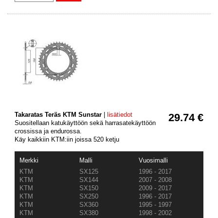
Takaratas Teräs KTM Sunstar
|
lisätiedot
29.74 €
Suositellaan katukäyttöön sekä harrasatekäyttöön
crossissa ja endurossa.
Käy kaikkiin KTM:iin joissa 520 ketju
Merkki
Malli
Vuosimalli
KTM
SX125
1996 - 2017
KTM
SX144
2007 - 2008
KTM
SX150
2009 - 2017
KTM
SX250
1996 - 2017
KTM
SX360
1995 - 1997
KTM
SX380
1998 - 2002