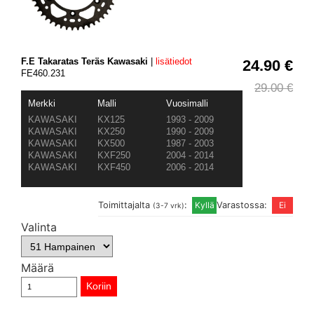
F.E Takaratas Teräs Kawasaki
|
lisätiedot
24.90 €
FE460.231
29.00 €
Merkki
Malli
Vuosimalli
KAWASAKI
KX125
1993 - 2009
KAWASAKI
KX250
1990 - 2009
KAWASAKI
KX500
1987 - 2003
KAWASAKI
KXF250
2004 - 2014
KAWASAKI
KXF450
2006 - 2014
Toimittajalta
:
Varastossa:
(3-7 vrk)
Valinta
Määrä