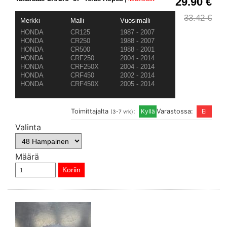
29.90 €
33.42 €
Merkki
Malli
Vuosimalli
HONDA
CR125
1987 - 2007
HONDA
CR250
1988 - 2007
HONDA
CR500
1988 - 2001
HONDA
CRF250
2004 - 2014
HONDA
CRF250X
2004 - 2014
HONDA
CRF450
2002 - 2014
HONDA
CRF450X
2005 - 2014
Toimittajalta
:
Varastossa:
(3-7 vrk)
Valinta
Määrä