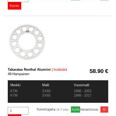
Takaratas Renthal Alumiini
|
lisätiedot
58.90 €
48-Hampainen
Merkki
Malli
Vuosimalli
KTM
SX60
1998 - 2002
KTM
SX65
1999 - 2017
Toimittajalta
:
Varastossa:
(3-7 vrk)