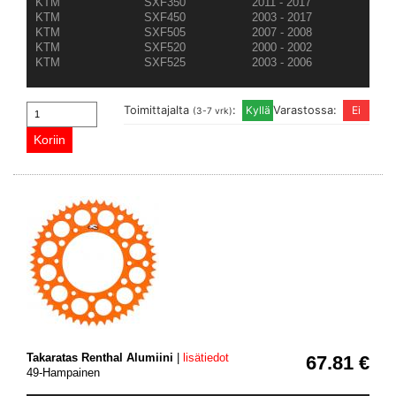
KTM
SXF350
2011 - 2017
KTM
SXF450
2003 - 2017
KTM
SXF505
2007 - 2008
KTM
SXF520
2000 - 2002
KTM
SXF525
2003 - 2006
Toimittajalta
:
Varastossa:
(3-7 vrk)
Takaratas Renthal Alumiini
|
lisätiedot
67.81 €
49-Hampainen