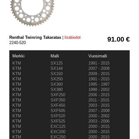
Renthal Twinring Takaratas
|
lisätiedot
91.00 €
2240-520
Merkki
Malli
Vuosimalli
KTM
SX125
1991 - 2015
KTM
SX144
2007 - 2008
KTM
SX150
2009 - 2015
KTM
SX250
1991 - 2015
KTM
SX360
1995 - 1997
KTM
SX380
1998 - 2002
KTM
SXF250
2006 - 2015
KTM
SXF350
2011 - 2015
KTM
SXF450
2003 - 2015
KTM
SXF505
2007 - 2008
KTM
SXF520
2000 - 2002
KTM
SXF525
2003 - 2006
KTM
EXC125
2000 - 2015
KTM
EXC200
2000 - 2015
KTM
EXC250
2000 - 2015