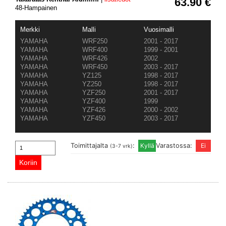
63.90 €
48-Hampainen
Merkki
Malli
Vuosimalli
YAMAHA
WRF250
2001 - 2017
YAMAHA
WRF400
1999 - 2001
YAMAHA
WRF426
2002
YAMAHA
WRF450
2003 - 2017
YAMAHA
YZ125
1998 - 2017
YAMAHA
YZ250
1998 - 2017
YAMAHA
YZF250
2001 - 2017
YAMAHA
YZF400
1999
YAMAHA
YZF426
2000 - 2002
YAMAHA
YZF450
2003 - 2017
Toimittajalta
:
Varastossa:
(3-7 vrk)