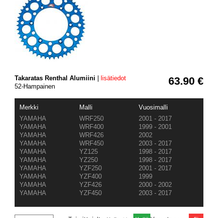
Takaratas Renthal Alumiini
|
lisätiedot
63.90 €
52-Hampainen
Merkki
Malli
Vuosimalli
YAMAHA
WRF250
2001 - 2017
YAMAHA
WRF400
1999 - 2001
YAMAHA
WRF426
2002
YAMAHA
WRF450
2003 - 2017
YAMAHA
YZ125
1998 - 2017
YAMAHA
YZ250
1998 - 2017
YAMAHA
YZF250
2001 - 2017
YAMAHA
YZF400
1999
YAMAHA
YZF426
2000 - 2002
YAMAHA
YZF450
2003 - 2017