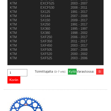
KTM
EXCF525
2003 - 2007
KTM
EXCF530
2008 - 2011
KTM
SX125
1991 - 2017
KTM
SX144
2007 - 2008
KTM
SX150
2009 - 2017
KTM
SX250
1991 - 2017
KTM
SX360
1995 - 1997
KTM
SX380
1998 - 2002
KTM
SXF250
2006 - 2017
KTM
SXF350
2011 - 2017
KTM
SXF450
2003 - 2017
KTM
SXF505
2007 - 2008
KTM
SXF520
2000 - 2002
KTM
SXF525
2003 - 2006
Toimittajalta
:
Varastossa:
(3-7 vrk)