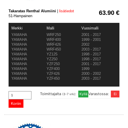
Takaratas Renthal Alumiini
|
lisätiedot
63.90 €
51-Hampainen
Merkki
Malli
Vuosimalli
YAMAHA
WRF250
2001 - 2017
YAMAHA
WRF400
1999 - 2001
YAMAHA
WRF426
2002
YAMAHA
WRF450
2003 - 2017
YAMAHA
YZ125
1998 - 2017
YAMAHA
YZ250
1998 - 2017
YAMAHA
YZF250
2001 - 2017
YAMAHA
YZF400
1999
YAMAHA
YZF426
2000 - 2002
YAMAHA
YZF450
2003 - 2017
Toimittajalta
:
Varastossa:
(3-7 vrk)