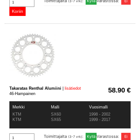
Toimittajalta
:
Varastossa:
(3-7 vrk)
Takaratas Renthal Alumiini
|
lisätiedot
58.90 €
46-Hampainen
Merkki
Malli
Vuosimalli
KTM
SX60
1998 - 2002
KTM
SX65
1999 - 2017
Toimittajalta
:
Varastossa:
(3-7 vrk)