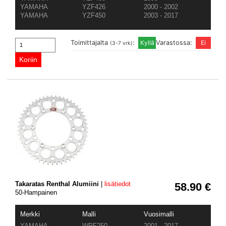
YAMAHA
YZF426
2000 - 2002
YAMAHA
YZF450
2003 - 2017
Toimittajalta
:
Varastossa:
(3-7 vrk)
Takaratas Renthal Alumiini
|
lisätiedot
58.90 €
50-Hampainen
Merkki
Malli
Vuosimalli
YAMAHA
WRF250
2001 - 2017