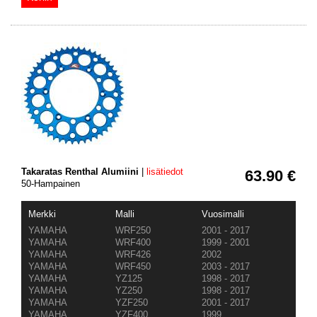
Takaratas Renthal Alumiini
|
lisätiedot
63.90 €
50-Hampainen
Merkki
Malli
Vuosimalli
YAMAHA
WRF250
2001 - 2017
YAMAHA
WRF400
1999 - 2001
YAMAHA
WRF426
2002
YAMAHA
WRF450
2003 - 2017
YAMAHA
YZ125
1998 - 2017
YAMAHA
YZ250
1998 - 2017
YAMAHA
YZF250
2001 - 2017
YAMAHA
YZF400
1999