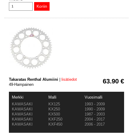
Takaratas Renthal Alumiini
|
lisätiedot
63.90 €
49-Hampainen
Merkki
Malli
Vuosimalli
KAWASAKI
KX125
1993 - 2009
KAWASAKI
KX250
1990 - 2009
KAWASAKI
KX500
1987 - 2003
KAWASAKI
KXF250
2004 - 2017
KAWASAKI
KXF450
2006 - 2017