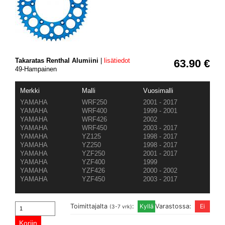
Takaratas Renthal Alumiini
|
lisätiedot
63.90 €
49-Hampainen
Merkki
Malli
Vuosimalli
YAMAHA
WRF250
2001 - 2017
YAMAHA
WRF400
1999 - 2001
YAMAHA
WRF426
2002
YAMAHA
WRF450
2003 - 2017
YAMAHA
YZ125
1998 - 2017
YAMAHA
YZ250
1998 - 2017
YAMAHA
YZF250
2001 - 2017
YAMAHA
YZF400
1999
YAMAHA
YZF426
2000 - 2002
YAMAHA
YZF450
2003 - 2017
Toimittajalta
:
Varastossa:
(3-7 vrk)