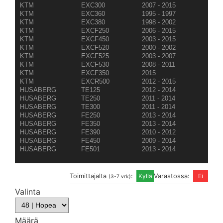
KTM
EXC300
2007 - 2015
KTM
EXC360
1995 - 1997
KTM
EXC380
1998 - 2002
KTM
EXCF250
2006 - 2015
KTM
EXCF450
2003 - 2015
KTM
EXCF520
2000 - 2002
KTM
EXCF525
2003 - 2007
KTM
EXCF530
2008 - 2011
KTM
EXCF350
2015
KTM
EXCR500
2012 - 2015
HUSABERG
TE125
2012 - 2014
HUSABERG
TE250
2011 - 2014
HUSABERG
TE300
2011 - 2014
HUSABERG
FE250
2013 - 2014
HUSABERG
FE350
2013 - 2014
HUSABERG
FE390
2010 - 2012
HUSABERG
FE450
2009 - 2014
HUSABERG
FE501
2013 - 2014
Toimittajalta
:
Varastossa:
(3-7 vrk)
Valinta
Määrä