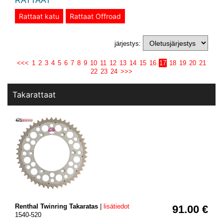
RATTAAT
Rattaat katu
Rattaat Offroad
järjestys:
<<<
1
2
3
4
5
6
7
8
9
10
11
12
13
14
15
16
17
18
19
20
21
22
23
24
>>>
Takarattaat
Renthal Twinring Takaratas
|
lisätiedot
91.00 €
1540-520