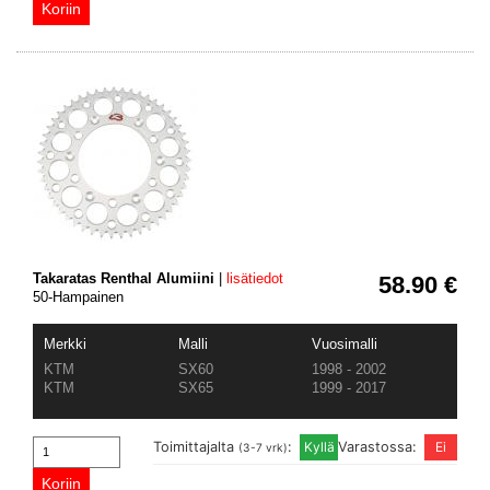
Takaratas Renthal Alumiini
|
lisätiedot
58.90 €
50-Hampainen
Merkki
Malli
Vuosimalli
KTM
SX60
1998 - 2002
KTM
SX65
1999 - 2017
Toimittajalta
:
Varastossa:
(3-7 vrk)