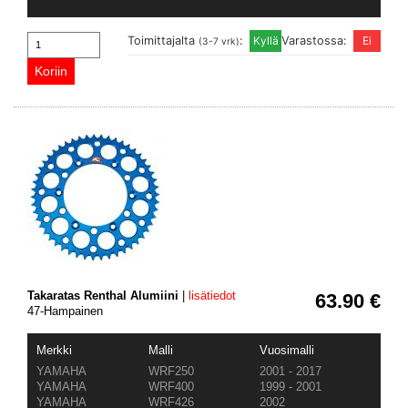
Toimittajalta
:
Varastossa:
(3-7 vrk)
Takaratas Renthal Alumiini
|
lisätiedot
63.90 €
47-Hampainen
Merkki
Malli
Vuosimalli
YAMAHA
WRF250
2001 - 2017
YAMAHA
WRF400
1999 - 2001
YAMAHA
WRF426
2002