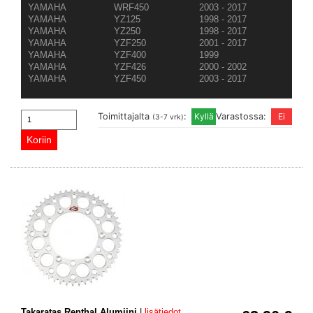
YAMAHA
WRF450
2003 - 2017
YAMAHA
YZ125
1998 - 2017
YAMAHA
YZ250
1998 - 2017
YAMAHA
YZF250
2001 - 2017
YAMAHA
YZF400
1999
YAMAHA
YZF426
2000 - 2002
YAMAHA
YZF450
2003 - 2017
Toimittajalta
:
Varastossa:
(3-7 vrk)
Takaratas Renthal Alumiini
|
lisätiedot