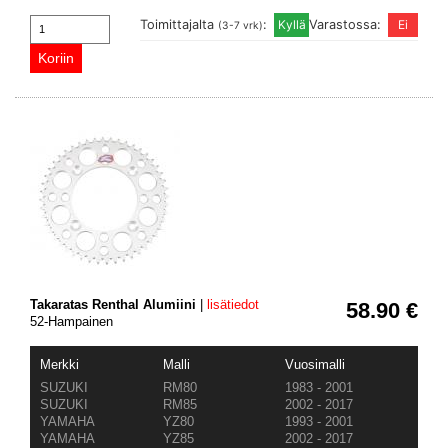
Toimittajalta
:
Varastossa:
(3-7 vrk)
Takaratas Renthal Alumiini
|
lisätiedot
58.90 €
52-Hampainen
Merkki
Malli
Vuosimalli
SUZUKI
RM80
1983 - 2001
SUZUKI
RM85
2002 - 2017
YAMAHA
YZ80
1993 - 2001
YAMAHA
YZ85
2002 - 2017