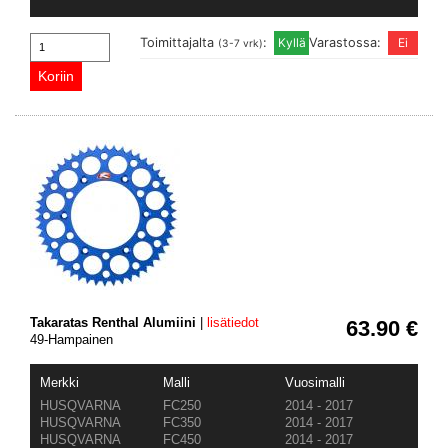
Toimittajalta
:
Varastossa:
(3-7 vrk)
Takaratas Renthal Alumiini
|
lisätiedot
63.90 €
49-Hampainen
Merkki
Malli
Vuosimalli
HUSQVARNA
FC250
2014 - 2017
HUSQVARNA
FC350
2014 - 2017
HUSQVARNA
FC450
2014 - 2017