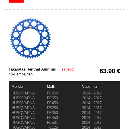
Takaratas Renthal Alumiini
|
lisätiedot
63.90 €
48-Hampainen
Merkki
Malli
Vuosimalli
HUSQVARNA
FC250
2014 - 2017
HUSQVARNA
FC350
2014 - 2017
HUSQVARNA
FC450
2014 - 2017
HUSQVARNA
FE250
2014 - 2017
HUSQVARNA
FE350
2014 - 2017
HUSQVARNA
FE450
2014 - 2017
HUSQVARNA
FE501
2014 - 2017
HUSQVARNA
TC125
2014 - 2017