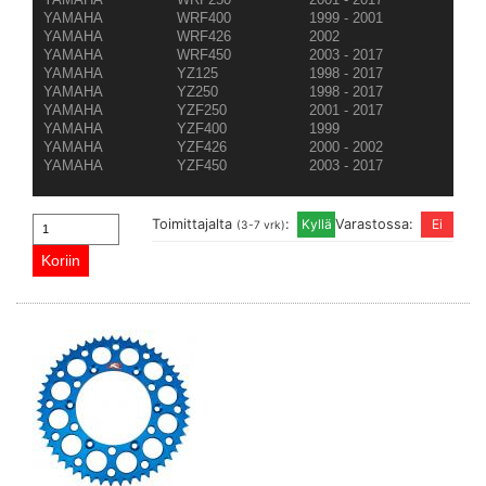
YAMAHA
WRF400
1999 - 2001
YAMAHA
WRF426
2002
YAMAHA
WRF450
2003 - 2017
YAMAHA
YZ125
1998 - 2017
YAMAHA
YZ250
1998 - 2017
YAMAHA
YZF250
2001 - 2017
YAMAHA
YZF400
1999
YAMAHA
YZF426
2000 - 2002
YAMAHA
YZF450
2003 - 2017
Toimittajalta
:
Varastossa:
(3-7 vrk)