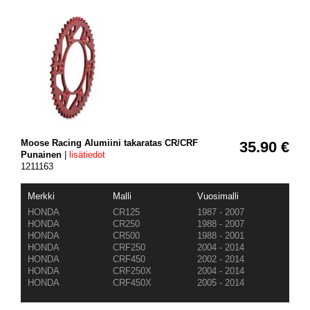
Moose Racing Alumiini takaratas CR/CRF
35.90 €
Punainen
|
lisätiedot
1211163
Merkki
Malli
Vuosimalli
HONDA
CR125
1987 - 2007
HONDA
CR250
1988 - 2007
HONDA
CR500
1988 - 2001
HONDA
CRF250
2004 - 2014
HONDA
CRF450
2002 - 2014
HONDA
CRF250X
2004 - 2014
HONDA
CRF450X
2005 - 2014