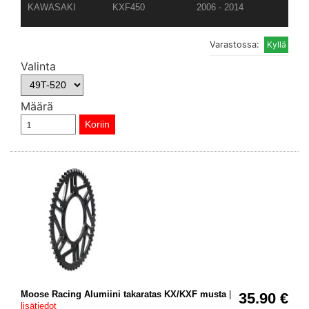
KAWASAKI
KXF450
2006 - 2014
Varastossa:
Valinta
Määrä
Moose Racing Alumiini takaratas KX/KXF musta
|
35.90 €
lisätiedot