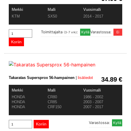
Merkki
Malli
Vuosimalli
KTM
SX50
2014 - 2017
Toimittajalta
:
Varastossa:
(3-7 vrk)
Takaratas Supersprox 56-hampainen
|
lisätiedot
34.89 €
Merkki
Malli
Vuosimalli
HONDA
CR80
1986 - 2002
HONDA
CR85
2003 - 2007
HONDA
CRF150
2007 - 2017
Varastossa: