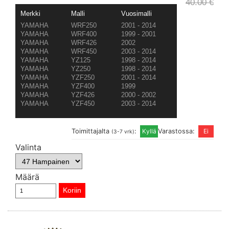
40.00 €
Merkki
Malli
Vuosimalli
YAMAHA
WRF250
2001 - 2014
YAMAHA
WRF400
1999 - 2001
YAMAHA
WRF426
2002
YAMAHA
WRF450
2003 - 2014
YAMAHA
YZ125
1998 - 2014
YAMAHA
YZ250
1998 - 2014
YAMAHA
YZF250
2001 - 2014
YAMAHA
YZF400
1999
YAMAHA
YZF426
2000 - 2002
YAMAHA
YZF450
2003 - 2014
Toimittajalta
:
Varastossa:
(3-7 vrk)
Valinta
Määrä