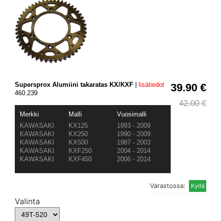
Supersprox Alumiini takaratas KX/KXF
|
lisätiedot
39.90 €
460.239
42.00 €
Merkki
Malli
Vuosimalli
KAWASAKI
KX125
1993 - 2009
KAWASAKI
KX250
1990 - 2009
KAWASAKI
KX500
1987 - 2003
KAWASAKI
KXF250
2004 - 2014
KAWASAKI
KXF450
2006 - 2014
Varastossa:
Valinta