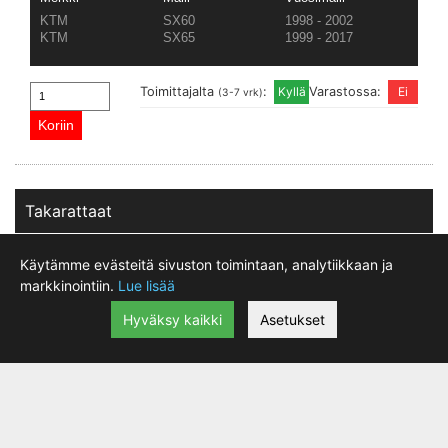
KTM
SX60
1998 - 2002
KTM
SX65
1999 - 2017
Toimittajalta
:
Varastossa:
(3-7 vrk)
Takarattaat
Käytämme evästeitä sivuston toimintaan, analytiikkaan ja
markkinointiin.
Lue lisää
Hyväksy kaikki
Asetukset
Takaratas Supersprox KX/KXF- 49-hampainen
|
48.90 €