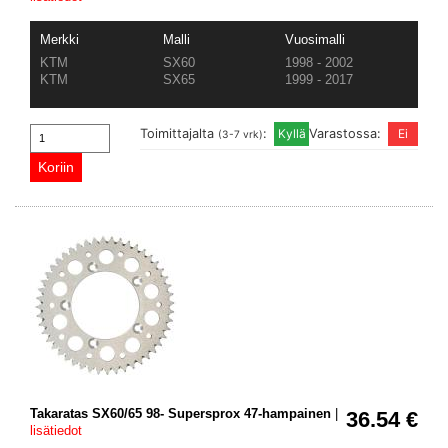
Merkki
Malli
Vuosimalli
KTM
SX60
1998 - 2002
KTM
SX65
1999 - 2017
Toimittajalta
:
Varastossa:
(3-7 vrk)
Takaratas SX60/65 98- Supersprox 47-hampainen
|
36.54 €
lisätiedot