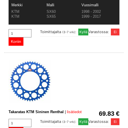
Merkki
Malli
Vuosimalli
KTM
SX60
1998 - 2002
KTM
SX65
1999 - 2017
Toimittajalta
:
Varastossa:
(3-7 vrk)
Takaratas KTM Sininen Renthal
|
lisätiedot
69.83 €
Toimittajalta
:
Varastossa:
(3-7 vrk)