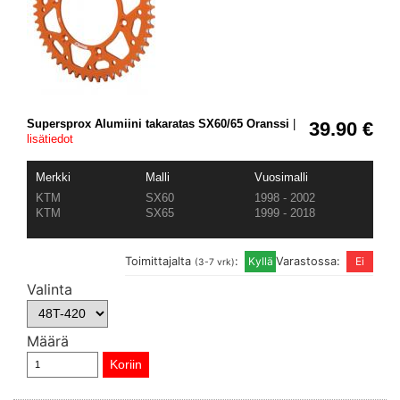
Supersprox Alumiini takaratas SX60/65 Oranssi
|
39.90 €
lisätiedot
Merkki
Malli
Vuosimalli
KTM
SX60
1998 - 2002
KTM
SX65
1999 - 2018
Toimittajalta
:
Varastossa:
(3-7 vrk)
Valinta
Määrä