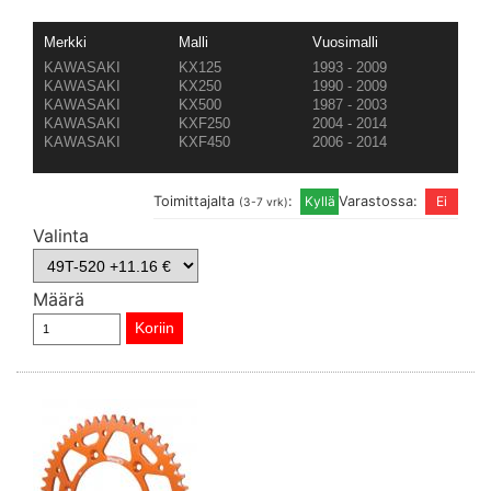
Merkki
Malli
Vuosimalli
KAWASAKI
KX125
1993 - 2009
KAWASAKI
KX250
1990 - 2009
KAWASAKI
KX500
1987 - 2003
KAWASAKI
KXF250
2004 - 2014
KAWASAKI
KXF450
2006 - 2014
Toimittajalta
:
Varastossa:
(3-7 vrk)
Valinta
Määrä