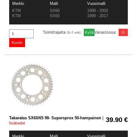
Merkki
Malli
Vuosimalli
KTM
SX60
1998 - 2002
KTM
SX65
1999 - 2017
Toimittajalta
:
Varastossa:
(3-7 vrk)
Takaratas SX60/65 98- Supersprox 50-hampainen
|
39.90 €
lisätiedot
Merkki
Malli
Vuosimalli