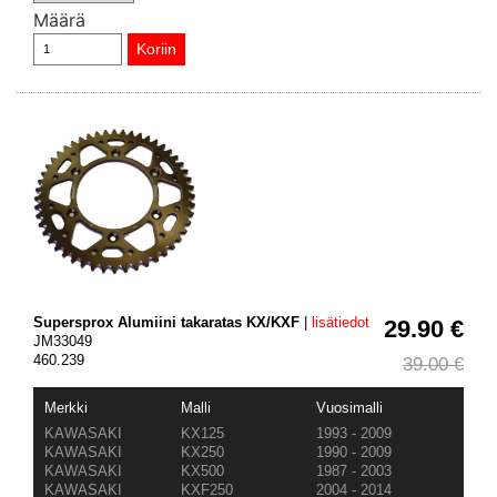
Määrä
Supersprox Alumiini takaratas KX/KXF
|
lisätiedot
29.90 €
JM33049
460.239
39.00 €
Merkki
Malli
Vuosimalli
KAWASAKI
KX125
1993 - 2009
KAWASAKI
KX250
1990 - 2009
KAWASAKI
KX500
1987 - 2003
KAWASAKI
KXF250
2004 - 2014