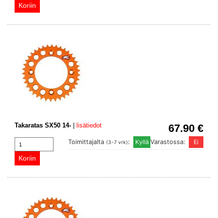
Takaratas SX50 14-
|
lisätiedot
67.90 €
Toimittajalta
:
Varastossa:
(3-7 vrk)