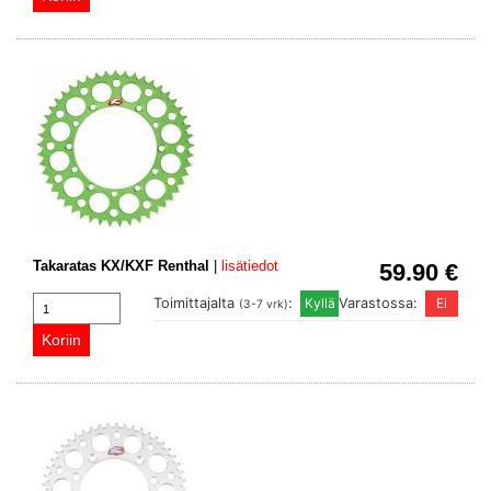
Takaratas KX/KXF Renthal
|
lisätiedot
59.90 €
Toimittajalta
:
Varastossa:
(3-7 vrk)