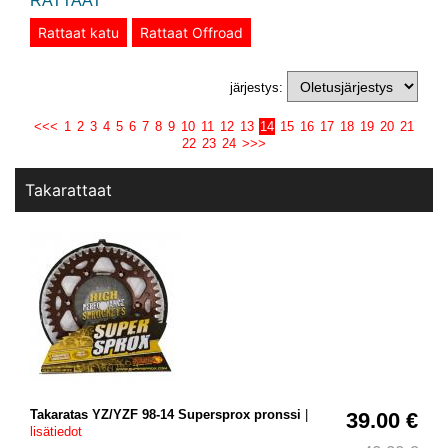
RATTAAT
Rattaat katu
Rattaat Offroad
järjestys:
<<<
1
2
3
4
5
6
7
8
9
10
11
12
13
14
15
16
17
18
19
20
21
22
23
24
>>>
Takarattaat
Takaratas YZ/YZF 98-14 Supersprox pronssi
|
39.00 €
lisätiedot