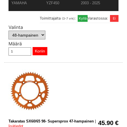
YAMAHA
YZF450
2003 - 2025
Toimittajalta
:
Varastossa:
(3-7 vrk)
Valinta
Määrä
Takaratas SX60/65 98- Supersprox 47-hampainen
|
45.90 €
lisätiedot