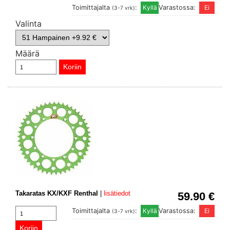
Toimittajalta
:
Varastossa:
(3-7 vrk)
Valinta
Määrä
Takaratas KX/KXF Renthal
|
lisätiedot
59.90 €
Toimittajalta
:
Varastossa:
(3-7 vrk)