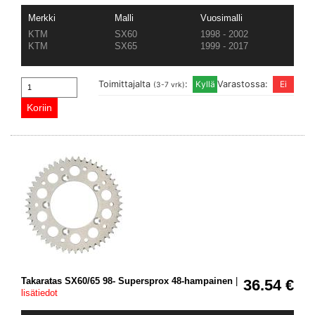
Merkki
Malli
Vuosimalli
KTM
SX60
1998 - 2002
KTM
SX65
1999 - 2017
Toimittajalta
:
Varastossa:
(3-7 vrk)
Takaratas SX60/65 98- Supersprox 48-hampainen
|
36.54 €
lisätiedot