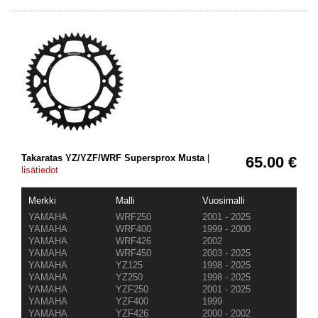
Takaratas YZ/YZF/WRF Supersprox Musta
|
65.00 €
lisätiedot
Merkki
Malli
Vuosimalli
YAMAHA
WRF250
2001 - 2025
YAMAHA
WRF400
1999 - 2000
YAMAHA
WRF426
2002
YAMAHA
WRF450
2003 - 2025
YAMAHA
YZ125
1998 - 2025
YAMAHA
YZ250
1998 - 2025
YAMAHA
YZF250
2001 - 2025
YAMAHA
YZF400
1999
YAMAHA
YZF426
2000 - 2002