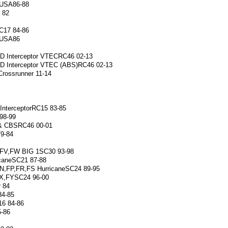
 USA86-88
 82
17 84-86
 USA86
D Interceptor VTECRC46 02-13
D Interceptor VTEC (ABS)RC46 02-13
rossrunner 11-14
nterceptorRC15 83-85
98-99
& CBSRC46 00-01
9-84
,FV,FW BIG 1SC30 93-98
caneSC21 87-88
,FP,FR,FS HurricaneSC24 89-95
X,FYSC24 96-00
r 84
84-85
6 84-86
-86