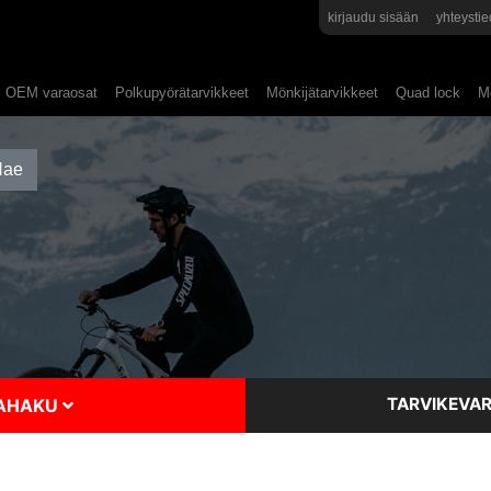
kirjaudu sisään
yhteystie
OEM varaosat
Polkupyörätarvikkeet
Mönkijätarvikkeet
Quad lock
Mo
TARVIKEVAR
SAHAKU