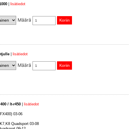
1000
|
lisätiedot
Määrä
tjulle
|
lisätiedot
Määrä
400 / lt-r450
|
lisätiedot
FX400) 03-06
K7,K8 Quadsport 03-08
Quadsport 09-12