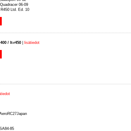
Quadracer 06-09
 R450 Ltd. Ed. 10
400 / lt-r450
|
lisätiedot
ätiedot
 AeroRC27Japan
USA84-85