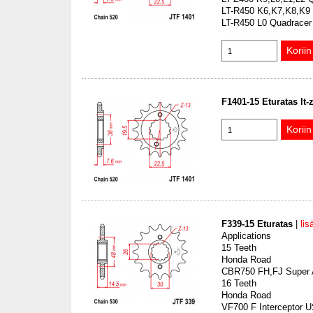
LT-R450 K6,K7,K8,K9 
LT-R450 L0 Quadracer
F1401-15 Eturatas lt-z
F339-15 Eturatas
|
lis
Applications
15 Teeth
Honda Road
CBR750 FH,FJ Super
16 Teeth
Honda Road
VF700 F Interceptor 