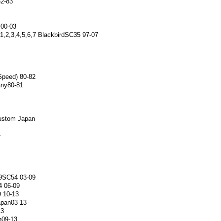
2-83
00-03
,2,3,4,5,6,7 BlackbirdSC35 97-07
Speed) 80-82
ny80-81
stom Japan
e
,9SC54 03-09
4 06-09
 10-13
apan03-13
13
09-13