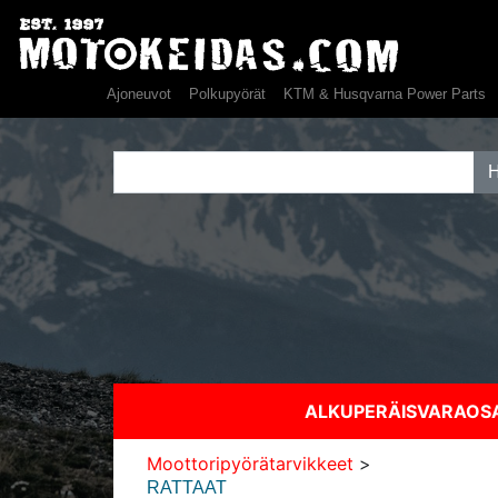
Ajoneuvot
Polkupyörät
KTM & Husqvarna Power Parts
ALKUPERÄISVARAO
Moottoripyörätarvikkeet
>
RATTAAT