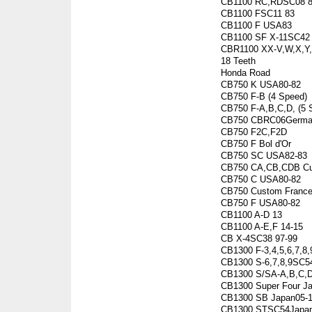
CB1100 RC,RDSC08 8
CB1100 FSC11 83
CB1100 F USA83
CB1100 SF X-11SC42 
CBR1100 XX-V,W,X,Y,1
18 Teeth
Honda Road
CB750 K USA80-82
CB750 F-B (4 Speed)
CB750 F-A,B,C,D, (5 
CB750 CBRC06Germa
CB750 F2C,F2D
CB750 F Bol d'Or
CB750 SC USA82-83
CB750 CA,CB,CDB Cu
CB750 C USA80-82
CB750 Custom Franc
CB750 F USA80-82
CB1100 A-D 13
CB1100 A-E,F 14-15
CB X-4SC38 97-99
CB1300 F-3,4,5,6,7,8
CB1300 S-6,7,8,9SC5
CB1300 S/SA-A,B,C,D
CB1300 Super Four J
CB1300 SB Japan05-
CB1300 STSC54Japan