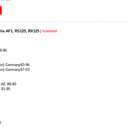
ilia AF1, RS125, RX125
|
lisätiedot
9-96
on) Germany93-96
on) Germany97-03
 AE 88-90
 91-95
3