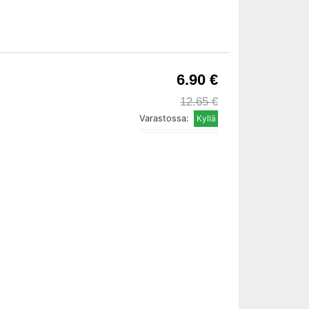
6.90 €
12.65 €
Varastossa: