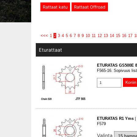
Rattaat katu
Rattaat Offroad
<<<
1
2
3
4
5
6
7
8
9
10
11
12
13
14
15
16
17
1
Eturattaat
ETURATAS GS500E 8
F565-16. Sopivuus lis
ETURATAS R1 Yms
|
F579
Valinta