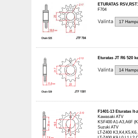
ETURATAS RSV,RST
F704
Valinta
Eturatas JT R6 520 ke
Valinta
F1401-13 Eturatas lt-z
Kawasaki ATV
KSF400 A1-A3,A6F (K
Suzuki ATV
LT-Z400 K3,K4,K5,K6,
LT-Z400 K9,L0,L1,L2 