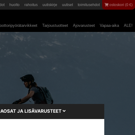
dot
huolto
rahoitus
uutiskirje
uutiset
toimitusehdot
ostoskori (0 €)
ottoripyörätarvikkeet
Tarjoustuotteet
Ajovarusteet
Vapaa-aika
ALE!
AOSAT JA LISÄVARUSTEET