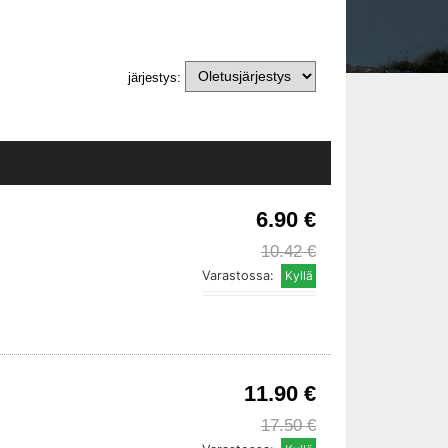
järjestys:
6.90 €
10.42 €
Varastossa:
11.90 €
17.50 €