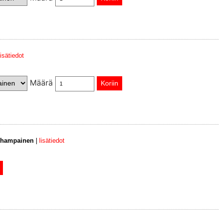
lisätiedot
Määrä
 hampainen
|
lisätiedot