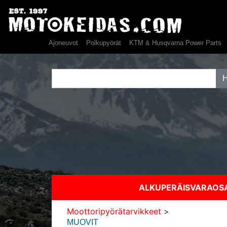
Ajoneuvot
Polkupyörät
KTM & Husqvarna Power Parts
ALKUPERÄISVARAO
Moottoripyörätarvikkeet
>
MUOVIT