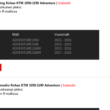
ing Kirkas KTM 1050-1190 Adventure
|
lisätiedot
orkuinen pleksi.
 R-mallissa
Malli
Vuosimalli
ADVENTURE1050
2015 - 2016
ADVENTURE1190
2013 - 2015
ADVENTURE1190R
2013 - 2016
ADVENTURE1090R
2017 - 2018
rmedio Kirkas KTM 1050-1190 Adventure
|
lisätiedot
orkeampi pleksi.
n R-mallissa