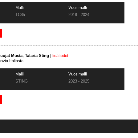
Malli
Vuosimalli
TC85
2018 - 2024
uojat Musta, Talaria Sting
|
lisätiedot
via Italiasta
Malli
Vuosimalli
STING
2023 - 2025