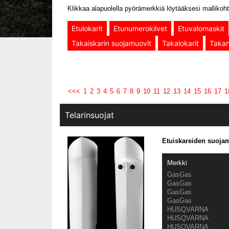
Klikkaa alapuolella pyörämerkkiä löytääksesi mallikoht
Etulokarit
Etunumerokilvet
Etuvalomaskit
Takaiskarin suojamuovit
Takalokarit
Takan
<<<
1
2
3
4
5
6
7
8
9
10
11
12
13
14
15
16
17
1
Telarinsuojat
Etuiskareiden suojam
Merkki
GasGas
GasGas
GasGas
GasGas
HUSQVARNA
HUSQVARNA
HUSQVARNA