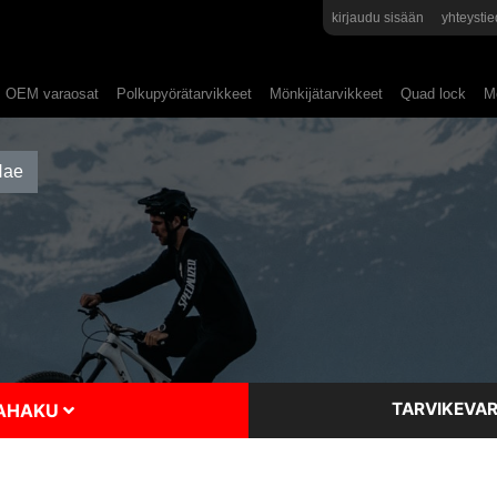
kirjaudu sisään
yhteystie
OEM varaosat
Polkupyörätarvikkeet
Mönkijätarvikkeet
Quad lock
Mo
TARVIKEVAR
SAHAKU