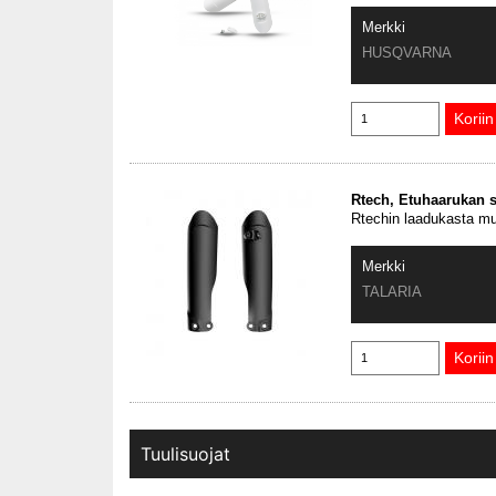
Merkki
HUSQVARNA
Rtech, Etuhaarukan s
Rtechin laadukasta muo
Merkki
TALARIA
Tuulisuojat