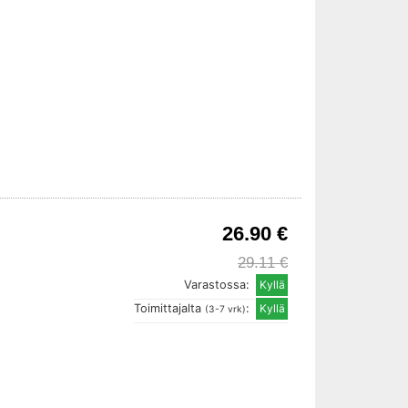
26.90 €
29.11 €
Varastossa:
Toimittajalta
:
(3-7 vrk)