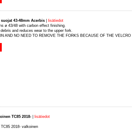
 suojat 43-48mm Acerbis
|
lisätiedot
ns ø 43/48 with carbon effect finishing.
k debris and reduces wear to the upper fork.
TION AND NO NEED TO REMOVE THE FORKS BECAUSE OF THE VELCRO
koinen TC85 2018-
|
lisätiedot
 TC85 2018- valkoinen