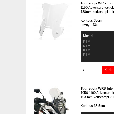
Tuulisuoja WRS Tour
1190 Adventure vakiok
138mm korkeampi kuin
Korkeus 33cm
Leveys 43cm
Merkki
KTM
KTM
KTM
KTM
Tuulisuoja WRS Inte
1050-1190 Adventure k
163 mm korkeampi kui
Korkeus 35,5cm