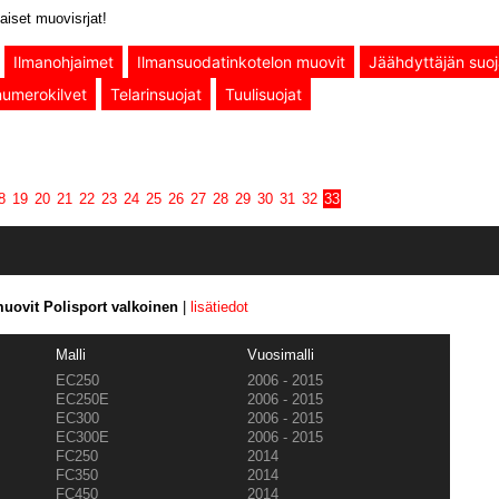
aiset muovisrjat!
Ilmanohjaimet
Ilmansuodatinkotelon muovit
Jäähdyttäjän suoj
umerokilvet
Telarinsuojat
Tuulisuojat
8
19
20
21
22
23
24
25
26
27
28
29
30
31
32
33
uovit Polisport valkoinen
|
lisätiedot
Malli
Vuosimalli
EC250
2006 - 2015
EC250E
2006 - 2015
EC300
2006 - 2015
EC300E
2006 - 2015
FC250
2014
FC350
2014
FC450
2014