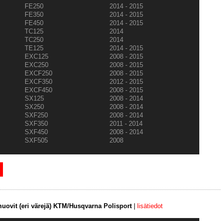
FE250
2014 - 2015
FE350
2014 - 2015
FE450
2014 - 2015
TC125
2014
TC250
2014
TE125
2014 - 2015
EXC125
2008 - 2015
EXC250
2008 - 2015
EXCF250
2008 - 2015
EXCF350
2012 - 2015
EXCF450
2008 - 2015
SX125
2008 - 2014
SX250
2008 - 2014
SXF250
2008 - 2014
SXF350
2011 - 2014
SXF450
2008 - 2014
SXF505
2008
uovit (eri värejä) KTM/Husqvarna Polisport
|
lisätiedot