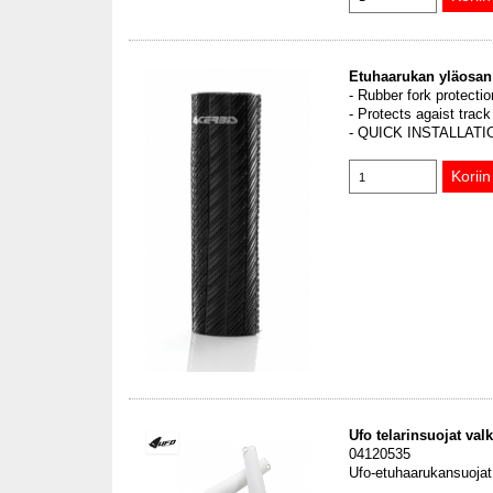
Etuhaarukan yläosan
- Rubber fork protectio
- Protects agaist trac
- QUICK INSTALLA
Ufo telarinsuojat val
04120535
Ufo-etuhaarukansuojat