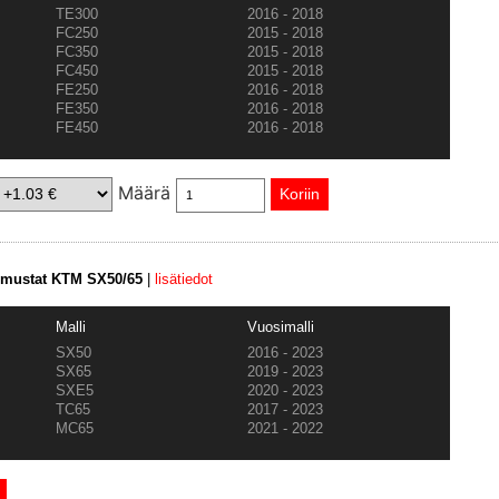
TE300
2016 - 2018
FC250
2015 - 2018
FC350
2015 - 2018
FC450
2015 - 2018
FE250
2016 - 2018
FE350
2016 - 2018
FE450
2016 - 2018
Määrä
, mustat KTM SX50/65
|
lisätiedot
Malli
Vuosimalli
SX50
2016 - 2023
SX65
2019 - 2023
SXE5
2020 - 2023
TC65
2017 - 2023
MC65
2021 - 2022