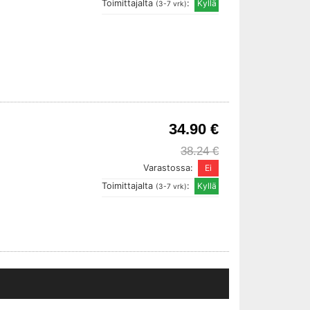
Toimittajalta
:
(3-7 vrk)
34.90 €
38.24 €
Varastossa:
Toimittajalta
:
(3-7 vrk)