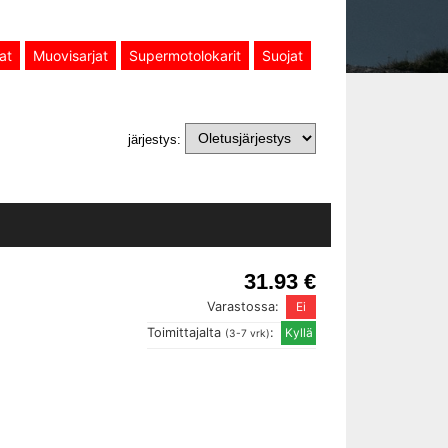
at
Muovisarjat
Supermotolokarit
Suojat
järjestys:
31.93 €
Varastossa:
Toimittajalta
:
(3-7 vrk)