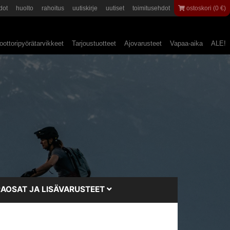
dot
huolto
rahoitus
uutiskirje
uutiset
toimitusehdot
ostoskori (0 €)
ottoripyörätarvikkeet
Tarjoustuotteet
Ajovarusteet
Vapaa-aika
ALE!
AOSAT JA LISÄVARUSTEET