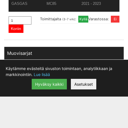
GASGAS
MC85
2021 - 2023
Toimittajalta
:
Varastossa:
(3-7 vrk)
Muovisarjat
Käytämme evästeitä sivuston toimintaan, analytiikkaan ja
markkinointiin.
Lue lisää
Hyväksy kaikki
Asetukset
Rtech, Muovisarja NEON oranssi, KTM 18 85 SX,
143.19 €
(17/14)/85 SX, (19/16)
|
lisätiedot
Valmistettu Italiassa. Yksi maailman isoimmista