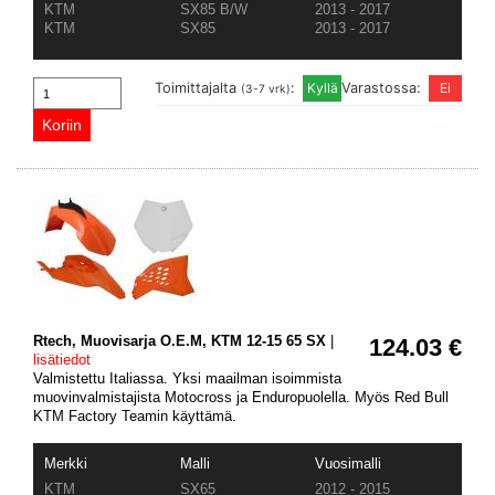
KTM
SX85 B/W
2013 - 2017
KTM
SX85
2013 - 2017
Toimittajalta
:
Varastossa:
(3-7 vrk)
Rtech, Muovisarja O.E.M, KTM 12-15 65 SX
|
124.03 €
lisätiedot
Valmistettu Italiassa. Yksi maailman isoimmista
muovinvalmistajista Motocross ja Enduropuolella. Myös Red Bull
KTM Factory Teamin käyttämä.
Merkki
Malli
Vuosimalli
KTM
SX65
2012 - 2015