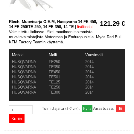
Rtech, Muovisarja O.E.M, Husqvarna 14 FE 450,
121.29 €
14 FE 250/TE 250, 14 FE 350, 14 TE
|
lisätiedot
Valmistettu Italiassa. Yksi maailman isoimmista
muovinvalmistajista Motocross ja Enduropuolella. Myös Red Bull
KTM Factory Teamin käyttämä.
Merkki
Malli
Vuosimalli
HUSQVARNA
FE250
2014
HUSQVARNA
FE350
2014
HUSQVARNA
FE450
2014
HUSQVARNA
FE501
2014
HUSQVARNA
TE125
2014
HUSQVARNA
TE250
2014
HUSQVARNA
TE300
2014
Toimittajalta
:
Varastossa:
(3-7 vrk)