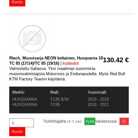
Rtech, Muovisarja NEON keltainen, Husqvarna 18
130.42 €
TC 85 (17/14)/TC 85 (19/16)
|
lisätiedot
Valmistettu Italiassa. Yksi maailman isoimmista
muovinvalmistajista Motocross ja Enduropuolella. Myös Red Bull
KTM Factory Teamin käyttämä.
Merkki
Malli
Vuosimalli
HUSQVARNA
TC85 B/W
2018 - 2019
HUSQVARNA
TC85
2018 - 2021
Toimittajalta
:
Varastossa:
(3-7 vrk)