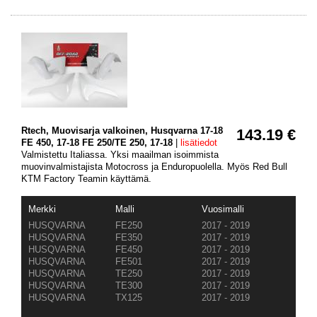
Rtech, Muovisarja valkoinen, Husqvarna 17-18
143.19 €
FE 450, 17-18 FE 250/TE 250, 17-18
|
lisätiedot
Valmistettu Italiassa. Yksi maailman isoimmista
muovinvalmistajista Motocross ja Enduropuolella. Myös Red Bull
KTM Factory Teamin käyttämä.
Merkki
Malli
Vuosimalli
HUSQVARNA
FE250
2017 - 2019
HUSQVARNA
FE350
2017 - 2019
HUSQVARNA
FE450
2017 - 2019
HUSQVARNA
FE501
2017 - 2019
HUSQVARNA
TE250
2017 - 2019
HUSQVARNA
TE300
2017 - 2019
HUSQVARNA
TX125
2017 - 2019