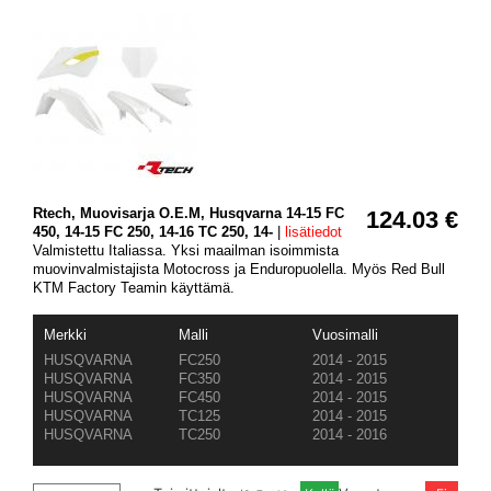
Rtech, Muovisarja O.E.M, Husqvarna 14-15 FC
124.03 €
450, 14-15 FC 250, 14-16 TC 250, 14-
|
lisätiedot
Valmistettu Italiassa. Yksi maailman isoimmista
muovinvalmistajista Motocross ja Enduropuolella. Myös Red Bull
KTM Factory Teamin käyttämä.
Merkki
Malli
Vuosimalli
HUSQVARNA
FC250
2014 - 2015
HUSQVARNA
FC350
2014 - 2015
HUSQVARNA
FC450
2014 - 2015
HUSQVARNA
TC125
2014 - 2015
HUSQVARNA
TC250
2014 - 2016