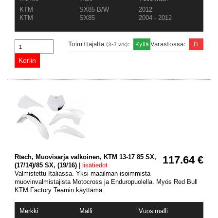
KTM
SX85 B/W
2012
KTM
SX85
2004 - 2012
Toimittajalta
:
Varastossa:
(3-7 vrk)
Rtech, Muovisarja valkoinen, KTM 13-17 85 SX,
117.64 €
(17/14)/85 SX, (19/16)
|
lisätiedot
Valmistettu Italiassa. Yksi maailman isoimmista
muovinvalmistajista Motocross ja Enduropuolella. Myös Red Bull
KTM Factory Teamin käyttämä.
Merkki
Malli
Vuosimalli