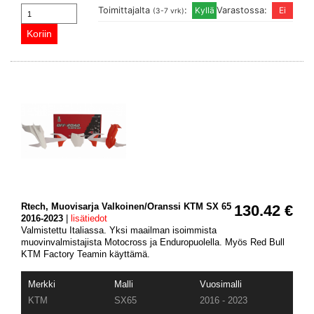
Toimittajalta
:
Varastossa:
(3-7 vrk)
Rtech, Muovisarja Valkoinen/Oranssi KTM SX 65
130.42 €
2016-2023
|
lisätiedot
Valmistettu Italiassa. Yksi maailman isoimmista
muovinvalmistajista Motocross ja Enduropuolella. Myös Red Bull
KTM Factory Teamin käyttämä.
Merkki
Malli
Vuosimalli
KTM
SX65
2016 - 2023