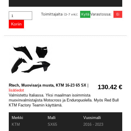
Toimittajalta
:
Varastossa:
(3-7 vrk)
Rtech, Muovisarja musta, KTM 16-23 65 SX
|
130.42 €
lisätiedot
Valmistettu Italiassa. Yksi maailman isoimmista
muovinvalmistajista Motocross ja Enduropuolella. Myös Red Bull
KTM Factory Teamin käyttämä.
Merkki
Malli
Vuosimalli
KTM
SX65
2016 - 2023