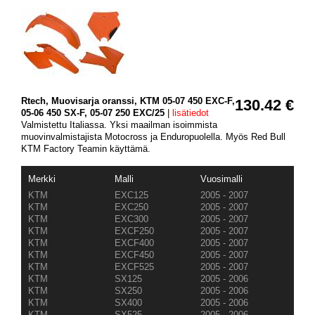
Rtech, Muovisarja oranssi, KTM 05-07 450 EXC-F,
130.42 €
05-06 450 SX-F, 05-07 250 EXC/25
|
lisätiedot
Valmistettu Italiassa. Yksi maailman isoimmista
muovinvalmistajista Motocross ja Enduropuolella. Myös Red Bull
KTM Factory Teamin käyttämä.
Merkki
Malli
Vuosimalli
KTM
EXC125
2005 - 2007
KTM
EXC250
2005 - 2007
KTM
EXC300
2005 - 2007
KTM
EXCF250
2005 - 2007
KTM
EXCF400
2005 - 2007
KTM
EXCF450
2005 - 2007
KTM
EXCF525
2005 - 2007
KTM
SX125
2005 - 2006
KTM
SX250
2005 - 2006
KTM
SX400
2005 - 2006
KTM
SX525
2005 - 2006