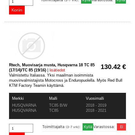
(3-7 vrk)
Rtech, Muovisarja musta, Husqvarna 18 TC 85
130.42 €
(17/14)/TC 85 (19/16)
|
lisätiedot
Valmistettu Italiassa. Yksi maailman isoimmista
muovinvalmistajista Motocross ja Enduropuolella. Myös Red Bull
KTM Factory Teamin käyttämä.
Merkki
Malli
Vuosimalli
HUSQVARNA
TC85 B/W
2018 - 2019
HUSQVARNA
TC85
2018 - 2021
Toimittajalta
:
Varastossa:
(3-7 vrk)