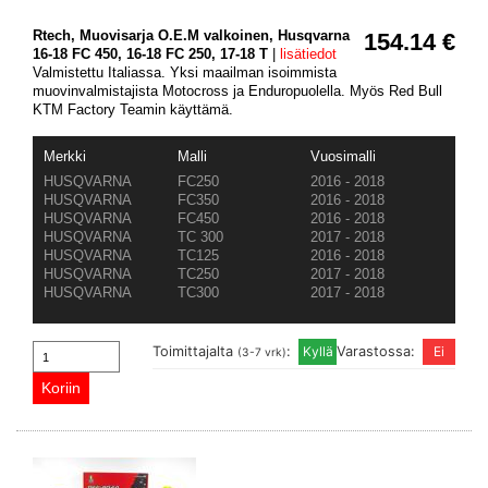
Rtech, Muovisarja O.E.M valkoinen, Husqvarna
154.14 €
16-18 FC 450, 16-18 FC 250, 17-18 T
|
lisätiedot
Valmistettu Italiassa. Yksi maailman isoimmista
muovinvalmistajista Motocross ja Enduropuolella. Myös Red Bull
KTM Factory Teamin käyttämä.
Merkki
Malli
Vuosimalli
HUSQVARNA
FC250
2016 - 2018
HUSQVARNA
FC350
2016 - 2018
HUSQVARNA
FC450
2016 - 2018
HUSQVARNA
TC 300
2017 - 2018
HUSQVARNA
TC125
2016 - 2018
HUSQVARNA
TC250
2017 - 2018
HUSQVARNA
TC300
2017 - 2018
Toimittajalta
:
Varastossa:
(3-7 vrk)