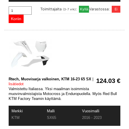
Toimittajalta
:
Varastossa:
(3-7 vrk)
Rtech, Muovisarja valkoinen, KTM 16-23 65 SX
|
124.03 €
lisätiedot
Valmistettu Italiassa. Yksi maailman isoimmista
muovinvalmistajista Motocross ja Enduropuolella. Myös Red Bull
KTM Factory Teamin käyttämä.
Merkki
Malli
Vuosimalli
KTM
SX65
2016 - 2023