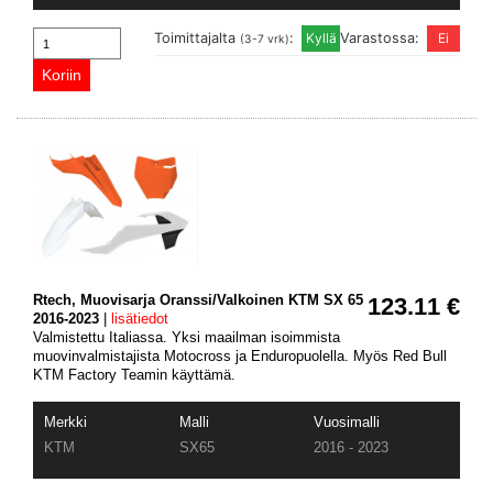
Toimittajalta
:
Varastossa:
(3-7 vrk)
Rtech, Muovisarja Oranssi/Valkoinen KTM SX 65
123.11 €
2016-2023
|
lisätiedot
Valmistettu Italiassa. Yksi maailman isoimmista
muovinvalmistajista Motocross ja Enduropuolella. Myös Red Bull
KTM Factory Teamin käyttämä.
Merkki
Malli
Vuosimalli
KTM
SX65
2016 - 2023