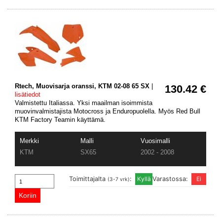
Rtech, Muovisarja oranssi, KTM 02-08 65 SX
|
130.42 €
lisätiedot
Valmistettu Italiassa. Yksi maailman isoimmista
muovinvalmistajista Motocross ja Enduropuolella. Myös Red Bull
KTM Factory Teamin käyttämä.
Merkki
Malli
Vuosimalli
KTM
SX65
2002 - 2008
Toimittajalta
:
Varastossa:
(3-7 vrk)