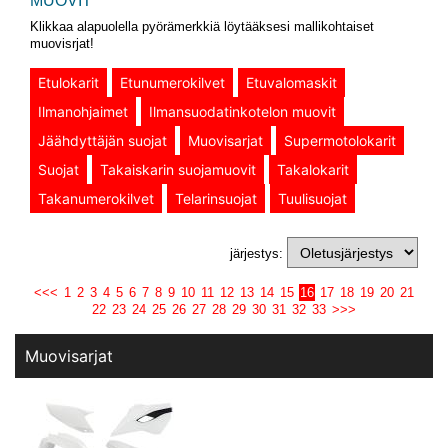
MUOVIT
Klikkaa alapuolella pyörämerkkiä löytääksesi mallikohtaiset
muovisrjat!
Etulokarit
Etunumerokilvet
Etuvalomaskit
Ilmanohjaimet
Ilmansuodatinkotelon muovit
Jäähdyttäjän suojat
Muovisarjat
Supermotolokarit
Suojat
Takaiskarin suojamuovit
Takalokarit
Takanumerokilvet
Telarinsuojat
Tuulisuojat
järjestys:
<<<
1
2
3
4
5
6
7
8
9
10
11
12
13
14
15
16
17
18
19
20
21
22
23
24
25
26
27
28
29
30
31
32
33
>>>
Muovisarjat