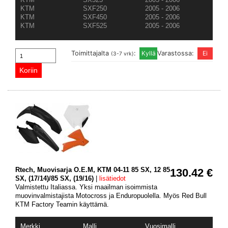
KTM
SXF250
2005 - 2006
KTM
SXF450
2005 - 2006
KTM
SXF525
2005 - 2006
Toimittajalta
:
Varastossa:
(3-7 vrk)
Rtech, Muovisarja O.E.M, KTM 04-11 85 SX, 12 85
130.42 €
SX, (17/14)/85 SX, (19/16)
|
lisätiedot
Valmistettu Italiassa. Yksi maailman isoimmista
muovinvalmistajista Motocross ja Enduropuolella. Myös Red Bull
KTM Factory Teamin käyttämä.
Merkki
Malli
Vuosimalli