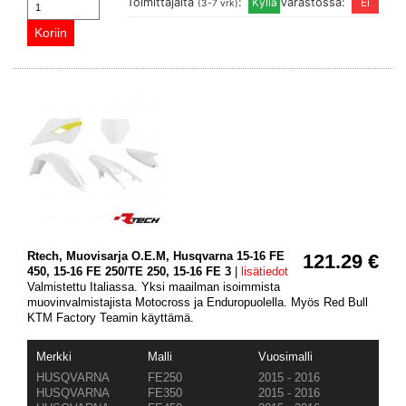
Toimittajalta
:
Varastossa:
(3-7 vrk)
Rtech, Muovisarja O.E.M, Husqvarna 15-16 FE
121.29 €
450, 15-16 FE 250/TE 250, 15-16 FE 3
|
lisätiedot
Valmistettu Italiassa. Yksi maailman isoimmista
muovinvalmistajista Motocross ja Enduropuolella. Myös Red Bull
KTM Factory Teamin käyttämä.
Merkki
Malli
Vuosimalli
HUSQVARNA
FE250
2015 - 2016
HUSQVARNA
FE350
2015 - 2016