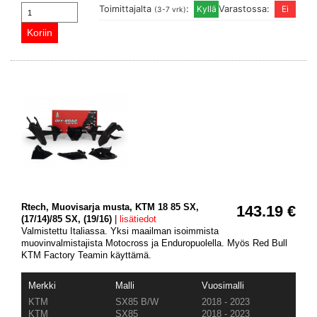
Toimittajalta
:
Varastossa:
(3-7 vrk)
Rtech, Muovisarja musta, KTM 18 85 SX,
143.19 €
(17/14)/85 SX, (19/16)
|
lisätiedot
Valmistettu Italiassa. Yksi maailman isoimmista
muovinvalmistajista Motocross ja Enduropuolella. Myös Red Bull
KTM Factory Teamin käyttämä.
Merkki
Malli
Vuosimalli
KTM
SX85 B/W
2018 - 2023
KTM
SX85
2018 - 2023