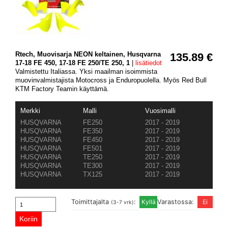
Rtech, Muovisarja NEON keltainen, Husqvarna
135.89 €
17-18 FE 450, 17-18 FE 250/TE 250, 1
|
lisätiedot
Valmistettu Italiassa. Yksi maailman isoimmista
muovinvalmistajista Motocross ja Enduropuolella. Myös Red Bull
KTM Factory Teamin käyttämä.
Merkki
Malli
Vuosimalli
HUSQVARNA
FE250
2017 - 2019
HUSQVARNA
FE350
2017 - 2019
HUSQVARNA
FE450
2017 - 2019
HUSQVARNA
FE501
2017 - 2019
HUSQVARNA
TE250
2017 - 2019
HUSQVARNA
TE300
2017 - 2019
HUSQVARNA
TX125
2017 - 2019
Toimittajalta
:
Varastossa:
(3-7 vrk)