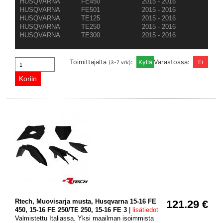
HUSQVARNA
FE450
2015 - 2016
HUSQVARNA
FE501
2015 - 2016
HUSQVARNA
TE125
2015 - 2016
HUSQVARNA
TE250
2015 - 2016
HUSQVARNA
TE300
2015 - 2016
Toimittajalta
:
Varastossa:
(3-7 vrk)
Rtech, Muovisarja musta, Husqvarna 15-16 FE
121.29 €
450, 15-16 FE 250/TE 250, 15-16 FE 3
|
lisätiedot
Valmistettu Italiassa. Yksi maailman isoimmista