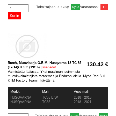
Toimittajalta
:
Varastossa:
(3-7 vrk)
Rtech, Muovisarja O.E.M, Husqvarna 18 TC 85
130.42 €
(17/14)/TC 85 (19/16)
|
lisätiedot
Valmistettu Italiassa. Yksi maailman isoimmista
muovinvalmistajista Motocross ja Enduropuolella. Myös Red Bull
KTM Factory Teamin käyttämä.
Merkki
Malli
Vuosimalli
HUSQVARNA
TC85 B/W
2018 - 2019
HUSQVARNA
TC85
2018 - 2021
Toimittajalta
:
Varastossa: