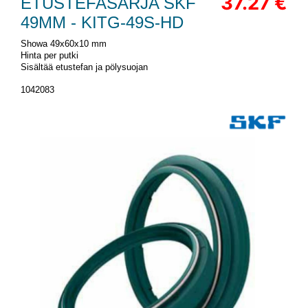
37.27 €
ETUSTEFASARJA SKF
49MM - KITG-49S-HD
Showa 49x60x10 mm
Hinta per putki
Sisältää etustefan ja pölysuojan
1042083