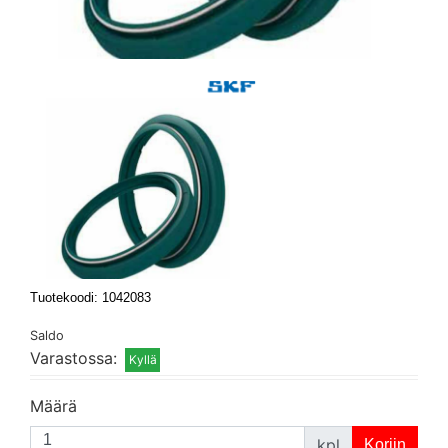
Tuotekoodi: 1042083
Saldo
Varastossa:
Määrä
kpl