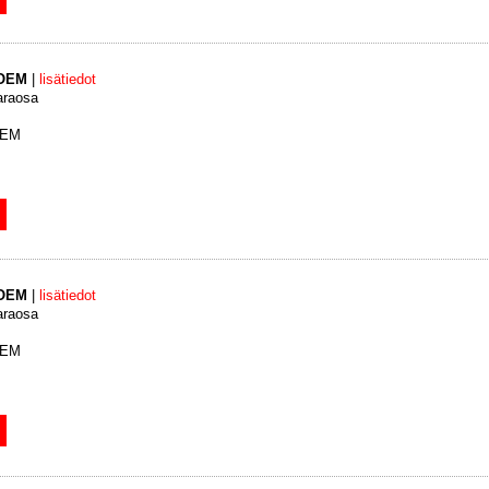
 OEM
|
lisätiedot
araosa
OEM
 OEM
|
lisätiedot
araosa
OEM