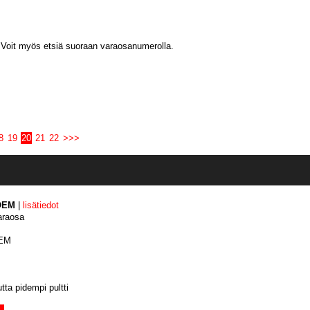
 Voit myös etsiä suoraan varaosanumerolla.
8
19
20
21
22
>>>
 OEM
|
lisätiedot
araosa
OEM
ta pidempi pultti