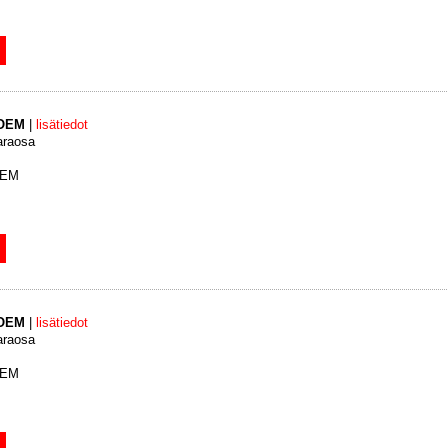
 OEM
|
lisätiedot
araosa
OEM
 OEM
|
lisätiedot
araosa
OEM