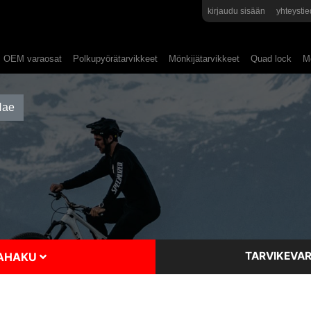
kirjaudu sisään
yhteystie
OEM varaosat
Polkupyörätarvikkeet
Mönkijätarvikkeet
Quad lock
Mo
TARVIKEVAR
SAHAKU