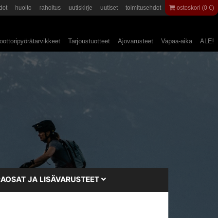
dot
huolto
rahoitus
uutiskirje
uutiset
toimitusehdot
ostoskori (0 €)
ottoripyörätarvikkeet
Tarjoustuotteet
Ajovarusteet
Vapaa-aika
ALE!
AOSAT JA LISÄVARUSTEET