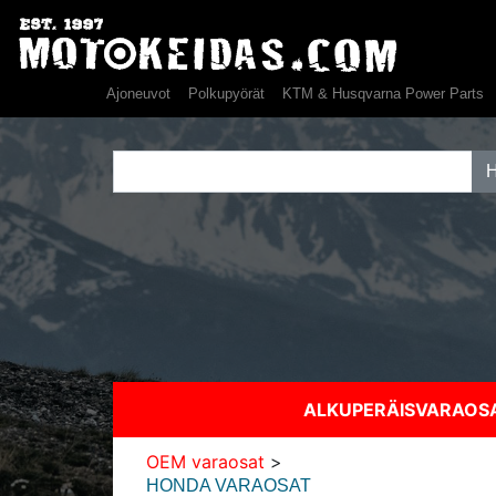
Ajoneuvot
Polkupyörät
KTM & Husqvarna Power Parts
ALKUPERÄISVARAO
OEM varaosat
>
HONDA VARAOSAT