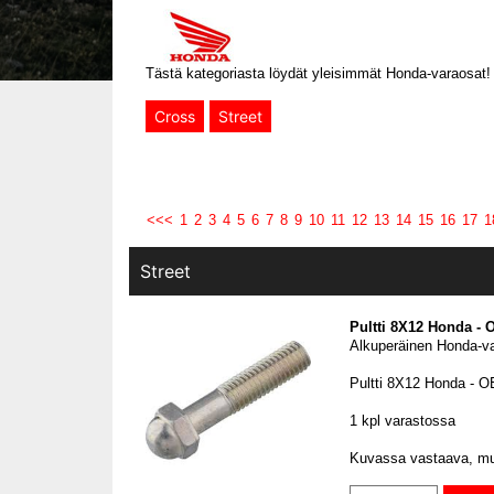
Tästä kategoriasta löydät yleisimmät Honda-varaosat!
Cross
Street
<<<
1
2
3
4
5
6
7
8
9
10
11
12
13
14
15
16
17
1
Street
Pultti 8X12 Honda -
Alkuperäinen Honda-v
Pultti 8X12 Honda - 
1 kpl varastossa
Kuvassa vastaava, mut