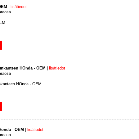
 OEM
|
lisätiedot
araosa
OEM
unkanteen HOnda - OEM
|
lisätiedot
araosa
nkanteen HOnda - OEM
Honda - OEM
|
lisätiedot
araosa