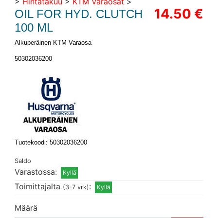
>
Hintatakuu
>
KTM Varaosat
>
14.50 €
OIL FOR HYD. CLUTCH
100 ML
Alkuperäinen KTM Varaosa
50302036200
Tuotekoodi: 50302036200
Saldo
Varastossa:
Toimittajalta
:
(3-7 vrk)
Määrä