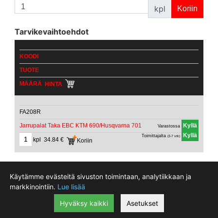
kpl
Tarvikevaihtoehdot
KOODI
TUOTE
MÄÄRÄ
HINTA
FA208R
Jarrupalat Taka EBC KTM 690/Husqvarna 701
Varastossa
Toimittajalta
(3-7 vrk)
34.84 €
Käytämme evästeitä sivuston toimintaan, analytiikkaan ja
Motokeidas Oy, Taninkatu 11 ovi 35, 33400 Tampere, Finland
markkinointiin.
Lue lisää
0207940400 Webshop 0207940403
myynti@motokeidas.com
Hyväksy kaikki
Asetukset
Viimeksi päivitetty 2026-08-06 14:27:44 -
Näytä evästeasetukset