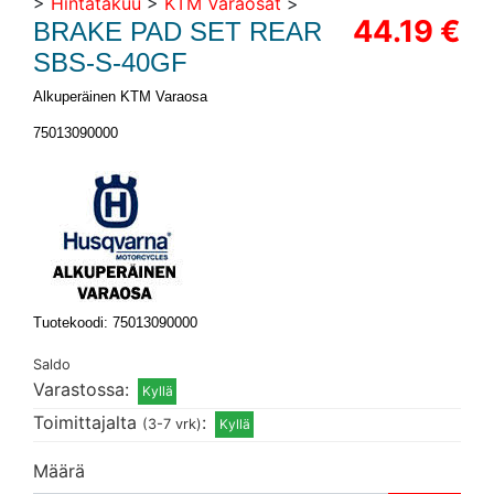
>
Hintatakuu
>
KTM Varaosat
>
44.19 €
BRAKE PAD SET REAR
SBS-S-40GF
Alkuperäinen KTM Varaosa
75013090000
Tuotekoodi: 75013090000
Saldo
Varastossa:
Toimittajalta
:
(3-7 vrk)
Määrä