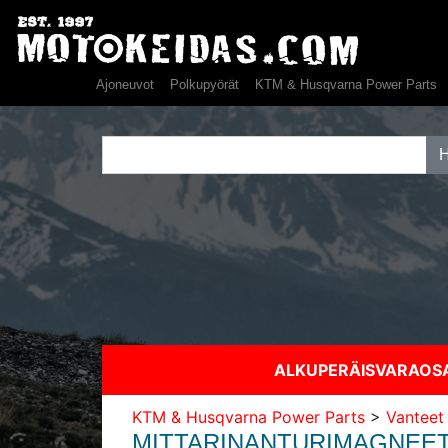
Ajoneuvot
Polkupyörät
KTM & Husqvarna Power Parts
ALKUPERÄISVARAO
KTM & Husqvarna Power Parts
>
Vanteet 
MITTARINANTURIMAGNEET