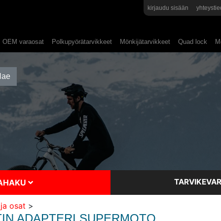
kirjaudu sisään
yhteystie
OEM varaosat
Polkupyörätarvikkeet
Mönkijätarvikkeet
Quad lock
Mo
TARVIKEVAR
SAHAKU
ja osat
>
IN ADAPTERI SUPERMOTO