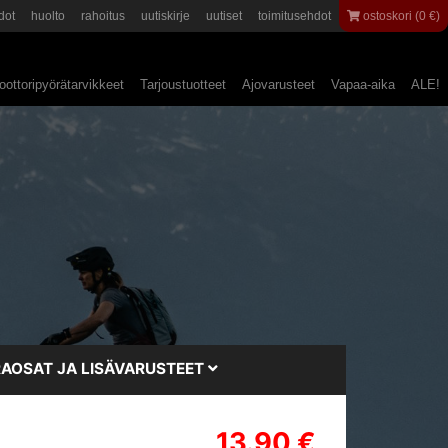
dot
huolto
rahoitus
uutiskirje
uutiset
toimitusehdot
ostoskori (0 €)
ottoripyörätarvikkeet
Tarjoustuotteet
Ajovarusteet
Vapaa-aika
ALE!
AOSAT JA LISÄVARUSTEET
13.90 €