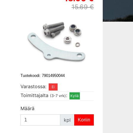
15.69 €
Tuotekoodi: 79014950044
Varastossa:
Toimittajalta
:
(3-7 vrk)
Määrä
kpl