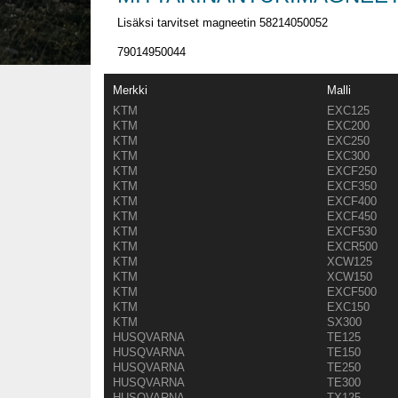
Lisäksi tarvitset magneetin 58214050052
79014950044
Merkki
Malli
KTM
EXC125
KTM
EXC200
KTM
EXC250
KTM
EXC300
KTM
EXCF250
KTM
EXCF350
KTM
EXCF400
KTM
EXCF450
KTM
EXCF530
KTM
EXCR500
KTM
XCW125
KTM
XCW150
KTM
EXCF500
KTM
EXC150
KTM
SX300
HUSQVARNA
TE125
HUSQVARNA
TE150
HUSQVARNA
TE250
HUSQVARNA
TE300
HUSQVARNA
TX125