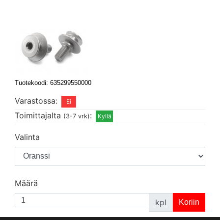
Tuotekoodi: 635299550000
Varastossa:
Toimittajalta
:
(3-7 vrk)
Valinta
Määrä
kpl