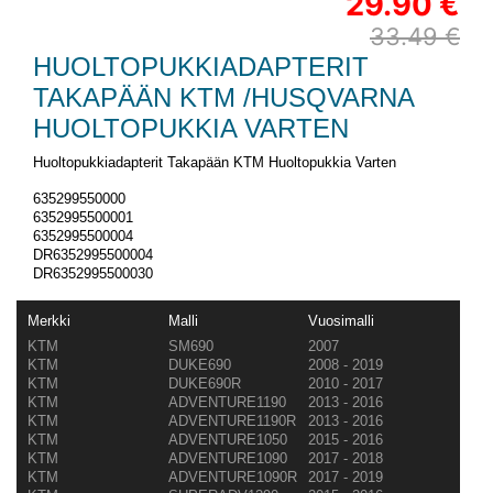
29.90 €
33.49 €
HUOLTOPUKKIADAPTERIT
TAKAPÄÄN KTM /HUSQVARNA
HUOLTOPUKKIA VARTEN
Huoltopukkiadapterit Takapään KTM Huoltopukkia Varten
635299550000
6352995500001
6352995500004
DR6352995500004
DR6352995500030
Merkki
Malli
Vuosimalli
KTM
SM690
2007
KTM
DUKE690
2008 - 2019
KTM
DUKE690R
2010 - 2017
KTM
ADVENTURE1190
2013 - 2016
KTM
ADVENTURE1190R
2013 - 2016
KTM
ADVENTURE1050
2015 - 2016
KTM
ADVENTURE1090
2017 - 2018
KTM
ADVENTURE1090R
2017 - 2019