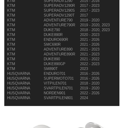
KTM
SUPERADV1290
2015 - 2016
KTM
SUPERADV1290R
2017 - 2023
KTM
SUPERADV1290S
2017 - 2023
KTM
SUPERADV1290T
2017
KTM
ADVENTURE790
2019 - 2020
KTM
ADVENTURE790R
2019 - 2020, 2023
KTM
DUKE790
2018 - 2020, 2023
KTM
DUKE890R
2020 - 2023
KTM
ENDURO690R
2021 - 2026
KTM
SMC690R
2021 - 2026
KTM
ADVENTURE890
2021 - 2023
KTM
ADVENTURE890R
2021 - 2023
KTM
DUKE890
2021 - 2022
KTM
DUKE890GP
2022 - 2023
KTM
SM890T
2023
HUSQVARNA
ENDURO701
2016 - 2026
HUSQVARNA
SUPERMOTO701
2016 - 2026
HUSQVARNA
VITPILEN701
2018 - 2020
HUSQVARNA
SVARTPILEN701
2019 - 2020
HUSQVARNA
NORDEN901
2022 - 2026
HUSQVARNA
SVARTPILEN801
2024