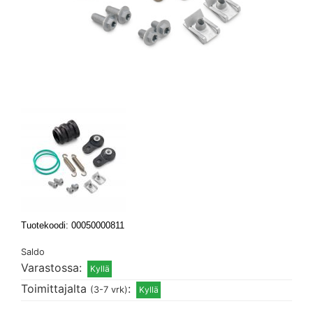
Tuotekoodi: 00050000811
Saldo
Varastossa:
Toimittajalta
:
(3-7 vrk)