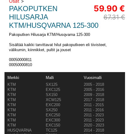
Osat
>
59.90 €
PAKOPUTKEN
HILUSARJA
67.31 €
KTM/HUSQVARNA 125-300
Pakoputken Hilusarja KTM/Husqvarna 125-300
Sisältää kaikki tarvittavat hilut pakoputkeen eli tiivisteet,
välikumin, kiinnikket, pultit ja jouset
00050000811
00050000810
Merkki
Malli
Vuosimalli
KTM
SX125
2005 - 2018
KTM
EXC125
2005 - 2016
KTM
SX150
2009 - 2018
KTM
XCW125
2017 - 2018
KTM
EXC200
2011 - 2015
KTM
SX250
2011 - 2016
KTM
EXC250
2011 - 2023
KTM
EXC300
2011 - 2023
KTM
EXC150
2020 - 2023
HUSQVARNA
TC125
2014 - 2018