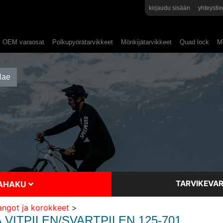
kirjaudu sisään
yhteystie
OEM varaosat
Polkupyörätarvikkeet
Mönkijätarvikkeet
Quad lock
Mo
TARVIKEVAR
SAHAKU
angot ja korokkeet
>
ITPILEN/SVARTPILEN 125-701