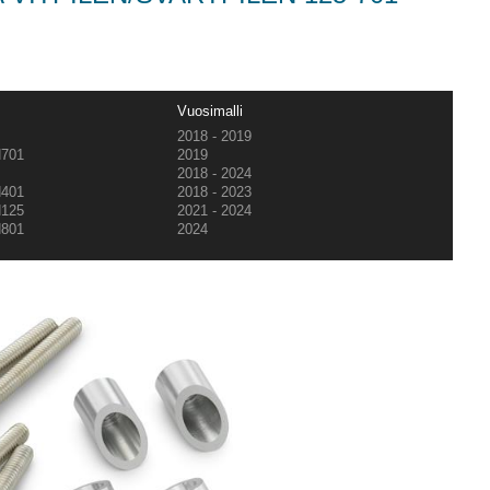
Vuosimalli
1
2018 - 2019
701
2019
1
2018 - 2024
401
2018 - 2023
125
2021 - 2024
801
2024