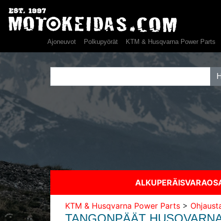
Ajoneuvot
Polkupyörät
KTM & Husqvarna Power Parts
ALKUPERÄISVARAO
KTM & Husqvarna Power Parts
>
Ohjaust
TANGONPÄÄT HUSQVARNA V