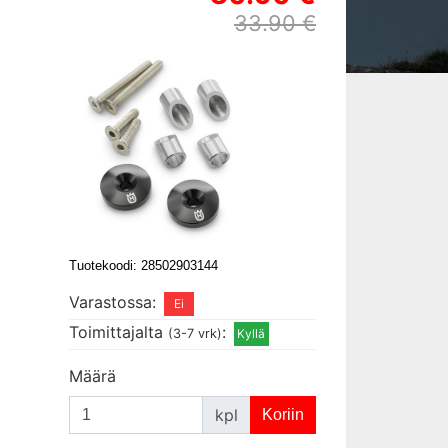
33.90 €
Tuotekoodi: 28502903144
Varastossa:
Toimittajalta
:
(3-7 vrk)
Määrä
kpl