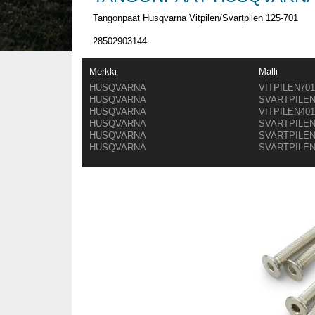
Tangonpäät Husqvarna Vitpilen/Svartpilen 125-701
28502903144
Merkki
Malli
HUSQVARNA
VITPILEN70
HUSQVARNA
SVARTPILEN
HUSQVARNA
VITPILEN40
HUSQVARNA
SVARTPILEN
HUSQVARNA
SVARTPILEN
HUSQVARNA
SVARTPILEN