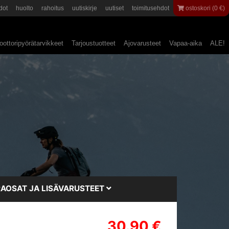
dot
huolto
rahoitus
uutiskirje
uutiset
toimitusehdot
ostoskori (0 €)
ottoripyörätarvikkeet
Tarjoustuotteet
Ajovarusteet
Vapaa-aika
ALE!
AOSAT JA LISÄVARUSTEET
30.90 €