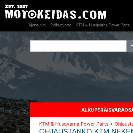
Ajoneuvot
Polkupyörät
KTM & Husqvarna Power Parts
ALKUPERÄISVARAO
KTM & Husqvarna Power Parts
>
Ohjaust
OHJAUSTANKO KTM NEKEN 