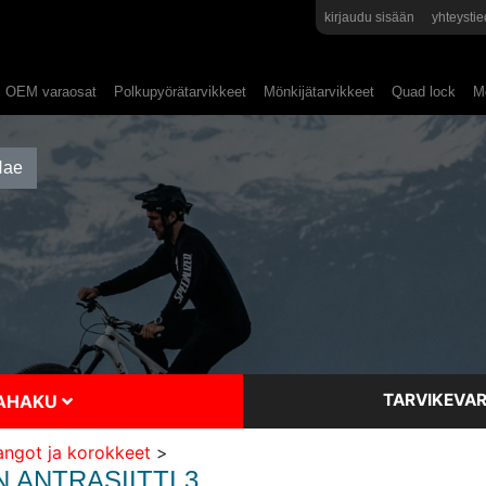
kirjaudu sisään
yhteystie
OEM varaosat
Polkupyörätarvikkeet
Mönkijätarvikkeet
Quad lock
Mo
TARVIKEVAR
SAHAKU
angot ja korokkeet
>
ANTRASIITTI 3