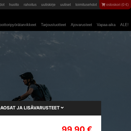
dot
huolto
rahoitus
uutiskirje
uutiset
toimitusehdot
ostoskori (0 €)
ottoripyörätarvikkeet
Tarjoustuotteet
Ajovarusteet
Vapaa-aika
ALE!
AOSAT JA LISÄVARUSTEET
99.90 €