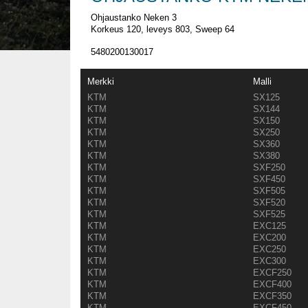
Ohjaustanko Neken 3
Korkeus 120, leveys 803, Sweep 64
5480200130017
Merkki
Malli
KTM
SX125
KTM
SX144
KTM
SX150
KTM
SX250
KTM
SX360
KTM
SX380
KTM
SXF250
KTM
SXF450
KTM
SXF505
KTM
SXF520
KTM
SXF525
KTM
EXC125
KTM
EXC200
KTM
EXC250
KTM
EXC300
KTM
EXCF250
KTM
EXCF400
KTM
EXCF350
KTM
EXCF450