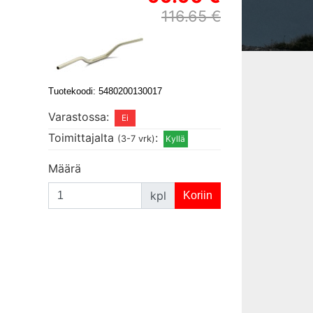
116.65 €
Tuotekoodi: 5480200130017
Varastossa:
Toimittajalta
:
(3-7 vrk)
Määrä
kpl