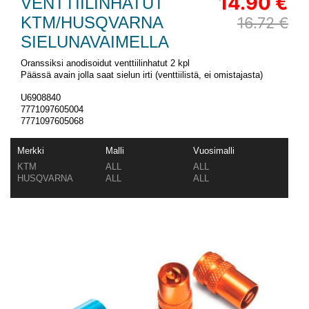
14.90 €
VENTTIILINHATUT
KTM/HUSQVARNA
16.72 €
SIELUNAVAIMELLA
Oranssiksi anodisoidut venttiilinhatut 2 kpl
Päässä avain jolla saat sielun irti (venttiilistä, ei omistajasta)
U6908840
7771097605004
7771097605068
Merkki
Malli
Vuosimalli
KTM
ALL
ALL
HUSQVARNA
ALL
ALL