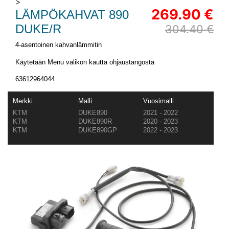
>
269.90 €
LÄMPÖKAHVAT 890
DUKE/R
304.40 €
4-asentoinen kahvanlämmitin
Käytetään Menu valikon kautta ohjaustangosta
63612964044
Merkki
Malli
Vuosimalli
KTM
DUKE890
2021 - 2022
KTM
DUKE890R
2020 - 2023
KTM
DUKE890GP
2022 - 2023