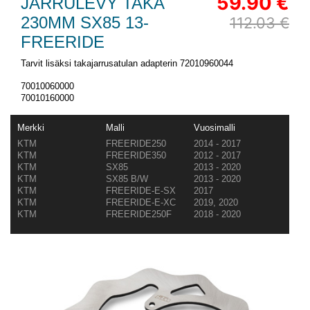
59.90 €
JARRULEVY TAKA
230MM SX85 13-
112.03 €
FREERIDE
Tarvit lisäksi takajarrusatulan adapterin 72010960044
70010060000
70010160000
Merkki
Malli
Vuosimalli
KTM
FREERIDE250
2014 - 2017
KTM
FREERIDE350
2012 - 2017
KTM
SX85
2013 - 2020
KTM
SX85 B/W
2013 - 2020
KTM
FREERIDE-E-SX
2017
KTM
FREERIDE-E-XC
2019, 2020
KTM
FREERIDE250F
2018 - 2020