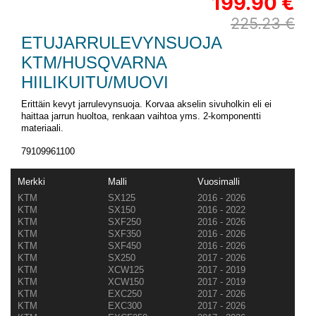
199.90 €
225.23 €
ETUJARRULEVYNSUOJA
KTM/HUSQVARNA
HIILIKUITU/MUOVI
Erittäin kevyt jarrulevynsuoja. Korvaa akselin sivuholkin eli ei
haittaa jarrun huoltoa, renkaan vaihtoa yms. 2-komponentti
materiaali.
79109961100
Merkki
Malli
Vuosimalli
KTM
SX125
2016 - 2026
KTM
SX150
2016 - 2022
KTM
SXF250
2016 - 2026
KTM
SXF350
2016 - 2026
KTM
SXF450
2016 - 2026
KTM
SX250
2017 - 2026
KTM
XCW125
2017 - 2019
KTM
XCW150
2017 - 2019
KTM
EXC250
2017 - 2026
KTM
EXC300
2017 - 2026