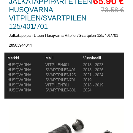
65.90 €
JALKATAPPIPARI ETEEN
HUSQVARNA
73.58 €
VITPILEN/SVARTPILEN
125/401/701
Jalkatappipari Eteen Husqvarna Vitpilen/Svartpilen 125/401/701
28503944044
Merkki
Malli
Vuosimalli
HUSQVARNA
VITPILEN401
2018 - 2023
HUSQVARNA
SVARTPILEN401
2018 - 2026
HUSQVARNA
SVARTPILEN125
2021 - 2024
HUSQVARNA
SVARTPILEN701
2019
HUSQVARNA
VITPILEN701
2018 - 2019
HUSQVARNA
SVARTPILEN801
2024