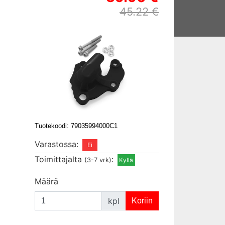
45.22 €
Tuotekoodi: 79035994000C1
Varastossa:
Toimittajalta
:
(3-7 vrk)
Määrä
kpl