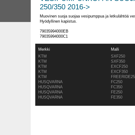
250/350 2016->
Muovinen suoja suojaa vesipumppua ja letkulähtöä ve
Hyödyllinen kapistus.
79035994000EB
79035994000C1
Merkki
Malli
KTM
SXF250
KTM
SXF350
KTM
EXCF250
KTM
EXCF350
KTM
FREERIDE25
HUSQVARNA
FC250
HUSQVARNA
FC350
HUSQVARNA
FE250
HUSQVARNA
FE350