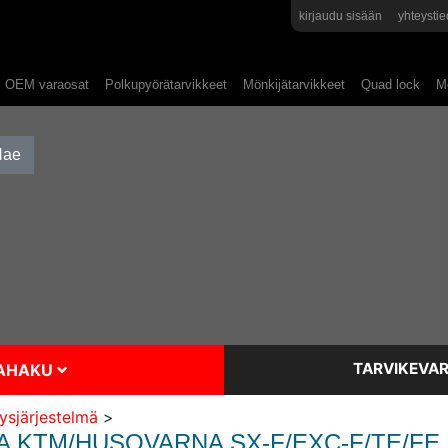
kirjaudu sisään
yhteystie
OEM varaosat
Polkupyörätarvikkeet
Mönkijätarvikkeet
Quad lock
Mo
TARVIKEVAR
SAHAKU
ysjärjestelmä
>
 KTM/HUSQVARNA SX-F/EXC-F/TE/FE