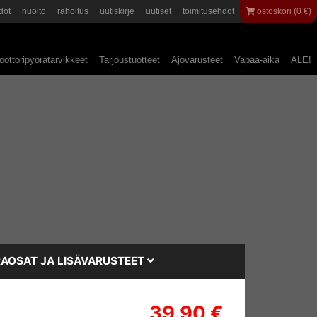
dot
huolto
rahoitus
uutiskirje
uutiset
toimitusehdot
ostoskori (0 €)
ottoripyörätarvikkeet
Tarjoustuotteet
Ajovarusteet
Vapaa-aika
ALE!
AOSAT JA LISÄVARUSTEET
39.90 €