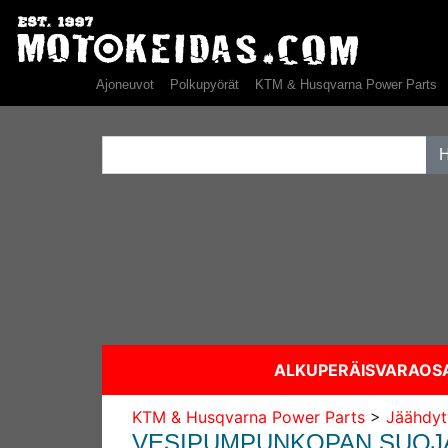
Ajoneuvot
Polkupyörät
KTM & Husqvarna Power Parts
ALKUPERÄISVARAO
KTM & Husqvarna Power Parts
>
Jäähdyt
VESIPUMPUNKOPAN SUOJA