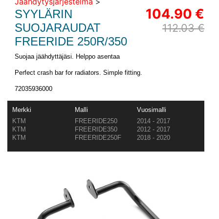
Jäähdytysjärjestelmä
>
104.90 €
SYYLÄRIN
SUOJARAUDAT
112.03 €
FREERIDE 250R/350
Suojaa jäähdyttäjäsi. Helppo asentaa
Perfect crash bar for radiators. Simple fitting.
72035936000
Merkki
Malli
Vuosimalli
KTM
FREERIDE250
2014 - 2017
KTM
FREERIDE350
2012 - 2017
KTM
FREERIDE250F
2018 - 2020