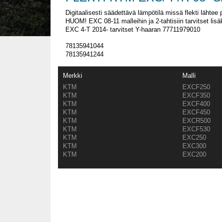
Digitaalisesti säädettävä lämpötilä missä flekti lähtee 
HUOM! EXC 08-11 malleihin ja 2-tahtisiin tarvitset lis
EXC 4-T 2014- tarvitset Y-haaran 77711979010
78135941044
78135941244
Merkki
Malli
KTM
EXCF250
KTM
EXCF350
KTM
EXCF400
KTM
EXCF450
KTM
EXCR500
KTM
EXCF530
KTM
EXC250
KTM
EXC300
KTM
EXC200