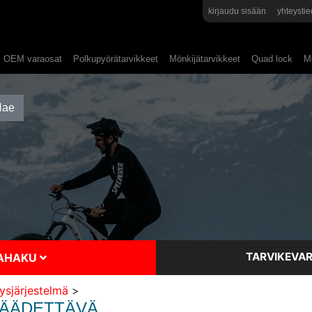
kirjaudu sisään
yhteystie
OEM varaosat
Polkupyörätarvikkeet
Mönkijätarvikkeet
Quad lock
Mo
TARVIKEVAR
SAHAKU
ysjärjestelmä
>
 SÄÄDETTÄVÄ