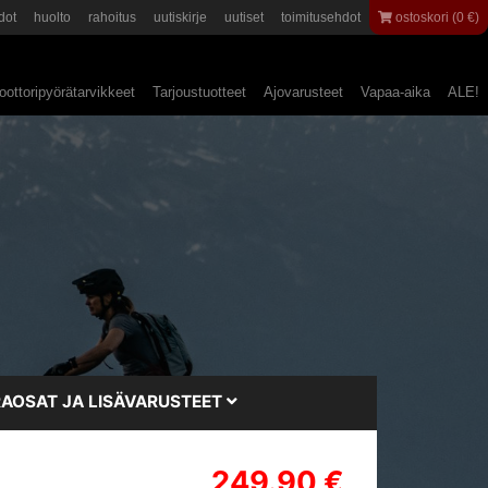
dot
huolto
rahoitus
uutiskirje
uutiset
toimitusehdot
ostoskori (0 €)
ottoripyörätarvikkeet
Tarjoustuotteet
Ajovarusteet
Vapaa-aika
ALE!
AOSAT JA LISÄVARUSTEET
249.90 €