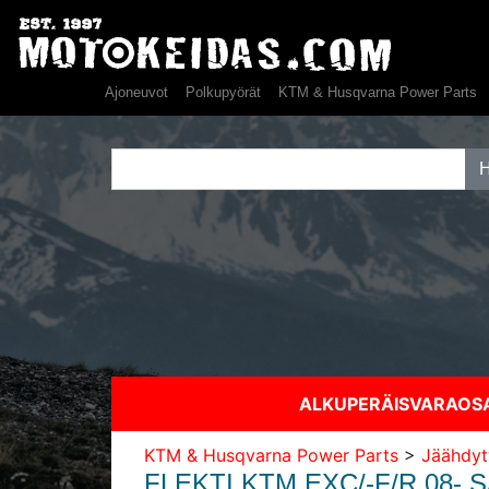
Ajoneuvot
Polkupyörät
KTM & Husqvarna Power Parts
ALKUPERÄISVARAO
KTM & Husqvarna Power Parts
>
Jäähdyt
FLEKTI KTM EXC/-F/R 08-