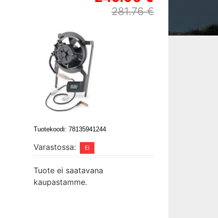
281.76 €
Tuotekoodi: 78135941244
Varastossa:
Tuote ei saatavana
kaupastamme.