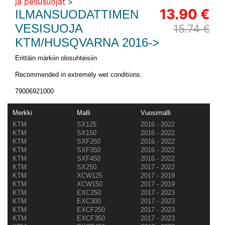
ja pesusuojat
>
13.90 €
ILMANSUODATTIMEN
VESISUOJA
15.74 €
KTM/HUSQVARNA 2016->
Erittäin märkiin olosuhteisiin
Recommended in extremely wet conditions.
79006921000
Merkki
Malli
Vuosimalli
KTM
SX125
2016 - 2022
KTM
SX150
2016 - 2022
KTM
SXF250
2016 - 2022
KTM
SXF350
2016 - 2022
KTM
SXF450
2016 - 2022
KTM
SX250
2017 - 2022
KTM
XCW125
2017 - 2019
KTM
XCW150
2017 - 2019
KTM
EXC250
2017 - 2023
KTM
EXC300
2017 - 2023
KTM
EXCF250
2017 - 2023
KTM
EXCF350
2017 - 2023