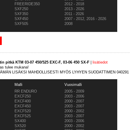
FREERIDE350
2012 - 2018
SXF250
2013 - 2026
SXF350
2011 - 2026
SXF450
2007 - 2012, 2016 - 2026
SXF505
2008
in pitkä KTM 03-07 450/525 EXC-F, 03-06 450 SX-F
|
lisätiedot
as tulee mukana!
TÄMÄN LISÄKSI MAHDOLLISESTI MYÖS LYHYEN SUODATTIMEN 040291
Malli
Vuosimalli
RR ENDURO
2005 - 2009
EXCF250
2003 - 2006
EXCF400
2000 - 2007
EXCF450
2003 - 2007
EXCF520
2000 - 2002
EXCF525
2003 - 2007
SX400
2003 - 2006
SX520
2000 - 2002