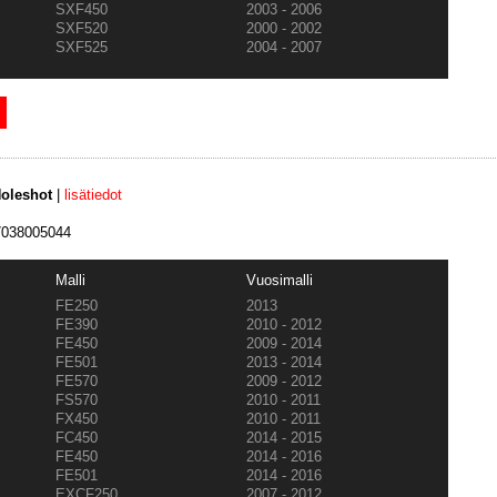
SXF450
2003 - 2006
SXF520
2000 - 2002
SXF525
2004 - 2007
oleshot
|
lisätiedot
77038005044
Malli
Vuosimalli
FE250
2013
FE390
2010 - 2012
FE450
2009 - 2014
FE501
2013 - 2014
FE570
2009 - 2012
FS570
2010 - 2011
FX450
2010 - 2011
FC450
2014 - 2015
FE450
2014 - 2016
FE501
2014 - 2016
EXCF250
2007 - 2012