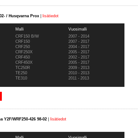
2- / Husqvarna Prox
|
lisätiedot
Malli
Vuosimalli
CRF150 B/W
2007 - 2014
CRF150
2007 - 2017
CRF250
2004 - 2017
CRF250X
2005 - 2017
CRF450
2002 - 2017
CRF450X
2005 - 2017
TC250R
2009 - 2013
TE250
2010 - 2013
TE310
2011 - 2013
ha Y2F/WRF250-426 98-02
|
lisätiedot
Malli
Vuosimalli