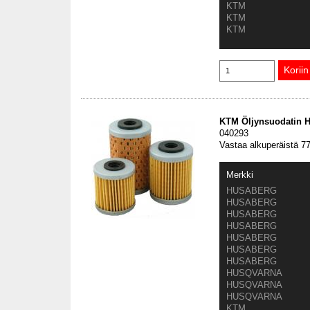
KTM
KTM
KTM
KTM Öljynsuodatin H
040293
Vastaa alkuperäistä 
Merkki
HUSABERG
HUSABERG
HUSABERG
HUSABERG
HUSABERG
HUSABERG
HUSABERG
HUSQVARNA
HUSQVARNA
HUSQVARNA
KTM