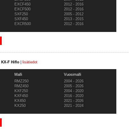
EXCF450
2012 - 2016
EXCF500
2012 - 2016
SXF250
2005 - 2012
SXF450
2013 - 2015
EXCR500
2012 - 2016
 KX-F Hiflo
|
lisätiedot
Malli
Vuosimalli
RMZ250
2004 - 2026
RMZ450
2005 - 2026
KXF250
2004 - 2020
KXF450
2016 - 2020
KX450
2021 - 2026
KX250
2021 - 2024