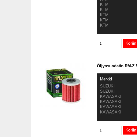
KTM
KTM
KTM
KTM
KTM
Öljynsuodatin RM-Z /
Merkki
SUZUKI
SUZUKI
KAWASAKI
KAWASAKI
KAWASAKI
KAWASAKI