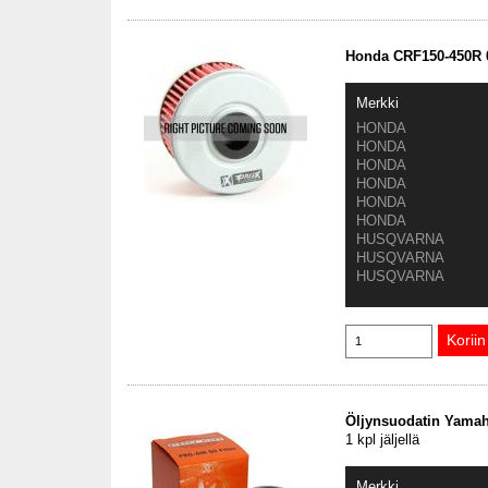
Honda CRF150-450R 0
Merkki
HONDA
HONDA
HONDA
HONDA
HONDA
HONDA
HUSQVARNA
HUSQVARNA
HUSQVARNA
Öljynsuodatin Yama
1 kpl jäljellä
Merkki