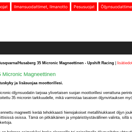
ojat
Ilmansuodattimet, Ilmanotto
Pesusuojat
Öljynsuodattime
usqvarna/Husaberg 35 Micronic Magneettinen - Upshift Racing
|
lisätiedo
5 Micronic Magneettinen
skyky ja lisäsuojaa moottorillesi.
onic-öljynsuodatin tarjoaa ylivertaisen suojan moottorillesi verrattuna perinte
itettu 35 micronin tarkkuudelle, mikä varmistaa tasaisen öljynvirtauksen my
nnettu magneetti kerää tehokkaasti hienojakoiset metallihiukkaset öljyn jouk
iittisissä osissa. Tämä on pitkäikäinen ja ympäristöystävällinen valinta, sillä
kertoja.