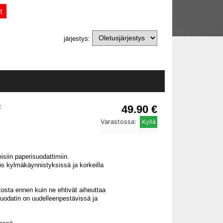
t
järjestys:
t
49.90 €
Varastossa:
isiin paperisuodattimiin.
ös kylmäkäynnistyksissä ja korkeilla
osta ennen kuin ne ehtivät aiheuttaa
 suodatin on uudelleenpestävissä ja