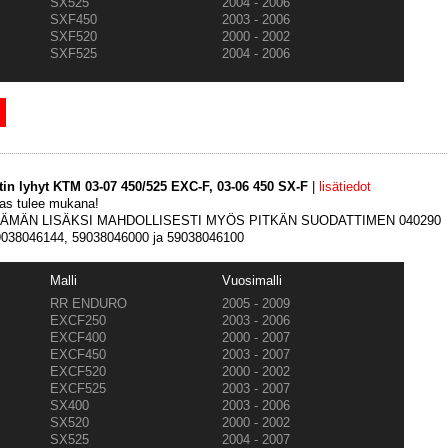
SX525
2004 - 2006
SXF450
2003 - 2006
SXF520
2000 - 2002
SXF525
2004 - 2006
in lyhyt KTM 03-07 450/525 EXC-F, 03-06 450 SX-F
|
lisätiedot
as tulee mukana!
TÄMÄN LISÄKSI MAHDOLLISESTI MYÖS PITKÄN SUODATTIMEN 040290
59038046144, 59038046000 ja 59038046100
Malli
Vuosimalli
RR ENDURO
2005 - 2009
EXCF250
2003 - 2006
EXCF400
2000 - 2007
EXCF450
2003 - 2007
EXCF520
2000 - 2002
EXCF525
2003 - 2007
SX400
2003 - 2006
SX520
2000 - 2002
SX525
2004 - 2007