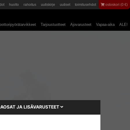
dot
huolto
rahoitus
uutiskirje
uutiset
toimitusehdot
ostoskori (0 €)
ottoripyörätarvikkeet
Tarjoustuotteet
Ajovarusteet
Vapaa-aika
ALE!
AOSAT JA LISÄVARUSTEET