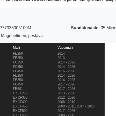
on helppoa esimerkiksi brake cleanerilla tai paineilmalla öljynvaihdon yhtey
77338005100M
Suodatusaste:
35 Micro
Magneettinen, pestävä
Malli
Vuosimalli
FE250
2014
FE350
2013
FC250
2014 - 2026
FC350
2014 - 2026
FC450
2016 - 2026
FE250
2014 - 2026
FE350
2014 - 2026
FE450
2017 - 2026
FE501
2017 - 2026
EXCF250
2013 - 2026
EXCF350
2012 - 2026
EXCF400
2008 - 2010
EXCF450
2008 - 2011, 2017 - 2026
EXCF500
2017 - 2026
EXCF530
2008 - 2011