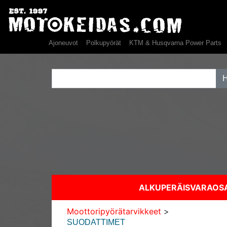
Ajoneuvot
Polkupyörät
KTM & Husqvarna Power Parts
ALKUPERÄISVARAO
Moottoripyörätarvikkeet
>
SUODATTIMET