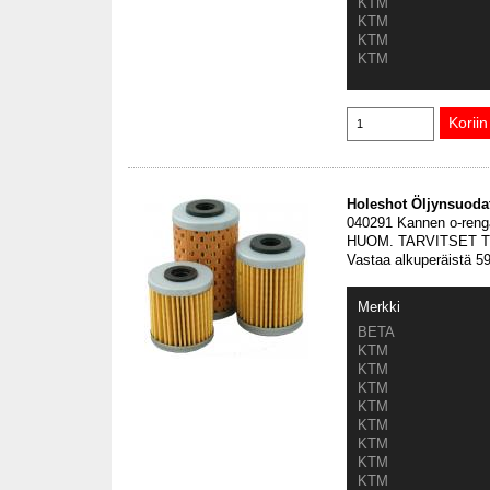
KTM
KTM
KTM
KTM
Holeshot Öljynsuodat
040291 Kannen o-reng
HUOM. TARVITSET 
Vastaa alkuperäistä 
Merkki
BETA
KTM
KTM
KTM
KTM
KTM
KTM
KTM
KTM