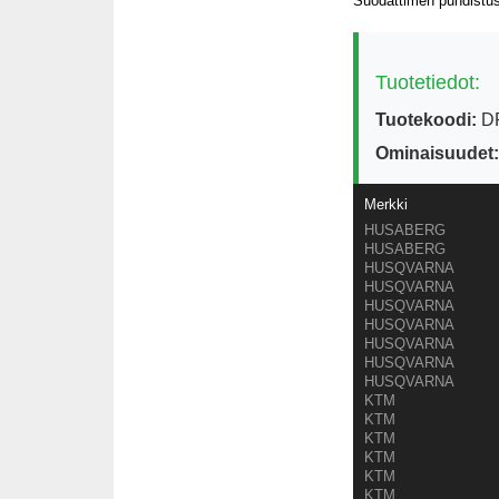
Suodattimen puhdistus 
Tuotetiedot:
Tuotekoodi:
DR
Ominaisuudet:
Merkki
HUSABERG
HUSABERG
HUSQVARNA
HUSQVARNA
HUSQVARNA
HUSQVARNA
HUSQVARNA
HUSQVARNA
HUSQVARNA
KTM
KTM
KTM
KTM
KTM
KTM