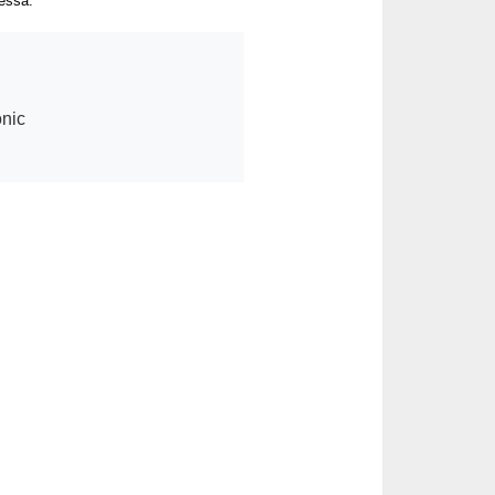
dessä.
nic