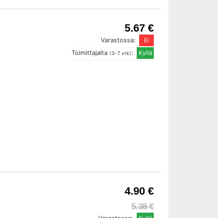
5.67 €
Varastossa:
Toimittajalta
:
(3-7 vrk)
4.90 €
5.38 €