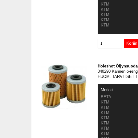
KTM
KTM
KTM
KTM
KTM
Holeshot Öljynsuodat
040290 Kannen o-reng
HUOM. TARVITSET 
Merkki
BETA
KTM
KTM
KTM
KTM
KTM
KTM
KTM