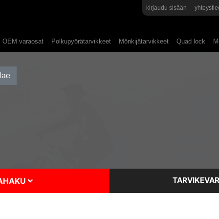
kirjaudu sisään
yhteystie
OEM varaosat
Polkupyörätarvikkeet
Mönkijätarvikkeet
Quad lock
Mo
TARVIKEVAR
SAHAKU