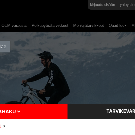
kirjaudu sisään
yhteystie
OEM varaosat
Polkupyörätarvikkeet
Mönkijätarvikkeet
Quad lock
Mo
TARVIKEVAR
SAHAKU
t
>