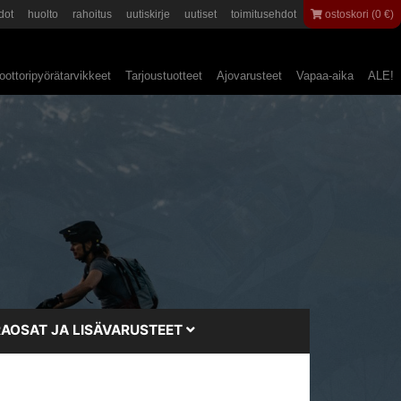
dot
huolto
rahoitus
uutiskirje
uutiset
toimitusehdot
ostoskori (0 €)
ottoripyörätarvikkeet
Tarjoustuotteet
Ajovarusteet
Vapaa-aika
ALE!
AOSAT JA LISÄVARUSTEET