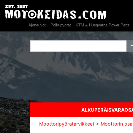
Ajoneuvot
Polkupyörät
KTM & Husqvarna Power Parts
ALKUPERÄISVARAO
Moottoripyörätarvikkeet
>
Moottorin osa