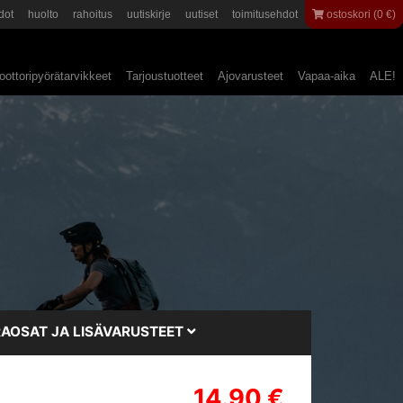
dot
huolto
rahoitus
uutiskirje
uutiset
toimitusehdot
ostoskori (0 €)
ottoripyörätarvikkeet
Tarjoustuotteet
Ajovarusteet
Vapaa-aika
ALE!
AOSAT JA LISÄVARUSTEET
14.90 €