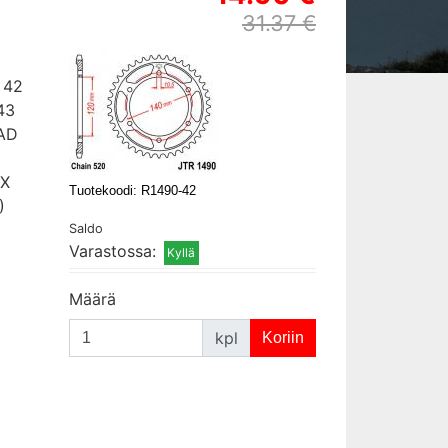
31.37 €
 42
43
RAD
,X
Tuotekoodi: R1490-42
)
Saldo
Varastossa:
Määrä
kpl