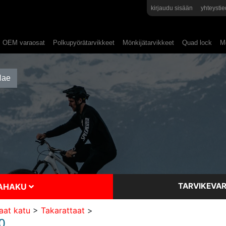
kirjaudu sisään
yhteystie
OEM varaosat
Polkupyörätarvikkeet
Mönkijätarvikkeet
Quad lock
Mo
TARVIKEVAR
SAHAKU
aat katu
>
Takarattaat
>
0