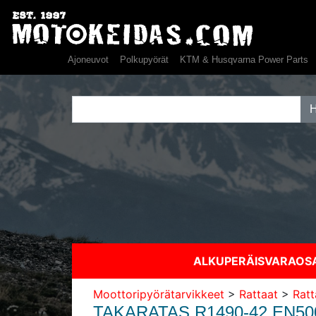
Ajoneuvot
Polkupyörät
KTM & Husqvarna Power Parts
ALKUPERÄISVARAO
Moottoripyörätarvikkeet
>
Rattaat
>
Ratt
TAKARATAS R1490-42 EN50