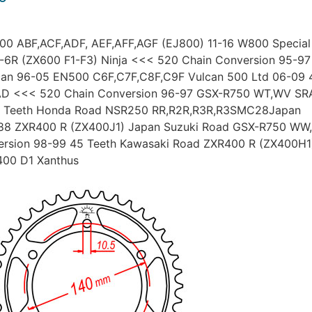
00 ABF,ACF,ADF, AEF,AFF,AGF (EJ800) 11-16 W800 Special
X-6R (ZX600 F1-F3) Ninja <<< 520 Chain Conversion 95-97
can 96-05 EN500 C6F,C7F,C8F,C9F Vulcan 500 Ltd 06-09 
AD <<< 520 Chain Conversion 96-97 GSX-R750 WT,WV S
4 Teeth Honda Road NSR250 RR,R2R,R3R,R3SMC28Japan
88 ZXR400 R (ZX400J1) Japan Suzuki Road GSX-R750 WW
version 98-99 45 Teeth Kawasaki Road ZXR400 R (ZX400H1
400 D1 Xanthus