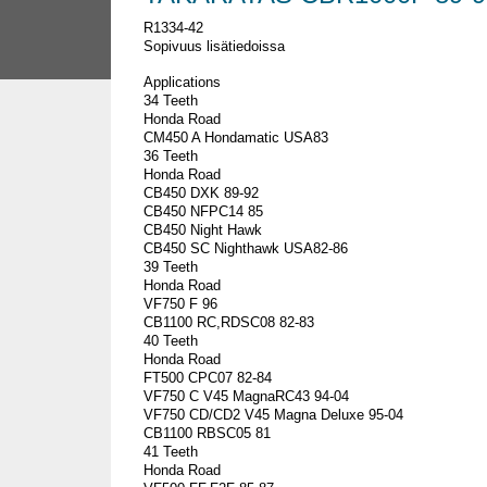
R1334-42
Sopivuus lisätiedoissa
Applications
34 Teeth
Honda Road
CM450 A Hondamatic USA83
36 Teeth
Honda Road
CB450 DXK 89-92
CB450 NFPC14 85
CB450 Night Hawk
CB450 SC Nighthawk USA82-86
39 Teeth
Honda Road
VF750 F 96
CB1100 RC,RDSC08 82-83
40 Teeth
Honda Road
FT500 CPC07 82-84
VF750 C V45 MagnaRC43 94-04
VF750 CD/CD2 V45 Magna Deluxe 95-04
CB1100 RBSC05 81
41 Teeth
Honda Road