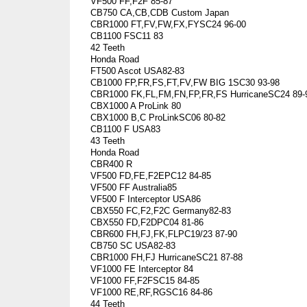
VF500 FF,F2F 85-87
CB750 CA,CB,CDB Custom Japan
CBR1000 FT,FV,FW,FX,FYSC24 96-00
CB1100 FSC11 83
42 Teeth
Honda Road
FT500 Ascot USA82-83
CB1000 FP,FR,FS,FT,FV,FW BIG 1SC30 93-98
CBR1000 FK,FL,FM,FN,FP,FR,FS HurricaneSC24 89-
CBX1000 A ProLink 80
CBX1000 B,C ProLinkSC06 80-82
CB1100 F USA83
43 Teeth
Honda Road
CBR400 R
VF500 FD,FE,F2EPC12 84-85
VF500 FF Australia85
VF500 F Interceptor USA86
CBX550 FC,F2,F2C Germany82-83
CBX550 FD,F2DPC04 81-86
CBR600 FH,FJ,FK,FLPC19/23 87-90
CB750 SC USA82-83
CBR1000 FH,FJ HurricaneSC21 87-88
VF1000 FE Interceptor 84
VF1000 FF,F2FSC15 84-85
VF1000 RE,RF,RGSC16 84-86
44 Teeth