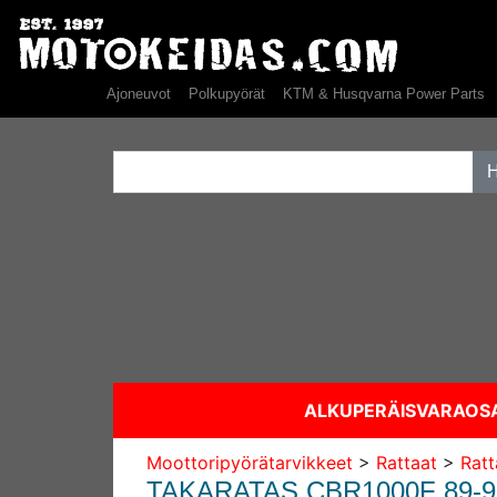
Ajoneuvot
Polkupyörät
KTM & Husqvarna Power Parts
ALKUPERÄISVARAO
Moottoripyörätarvikkeet
>
Rattaat
>
Ratt
TAKARATAS CBR1000F 89-9