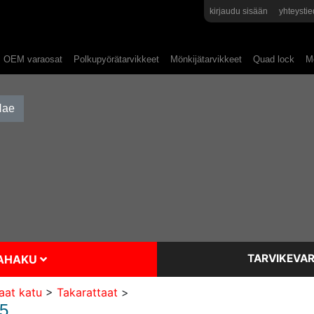
kirjaudu sisään
yhteystie
OEM varaosat
Polkupyörätarvikkeet
Mönkijätarvikkeet
Quad lock
Mo
TARVIKEVAR
SAHAKU
aat katu
>
Takarattaat
>
5