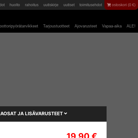
dot
huolto
rahoitus
uutiskirje
uutiset
toimitusehdot
ostoskori (0 €)
ottoripyörätarvikkeet
Tarjoustuotteet
Ajovarusteet
Vapaa-aika
ALE!
AOSAT JA LISÄVARUSTEET
19.90 €