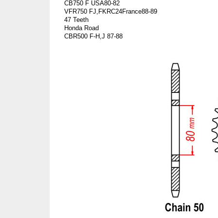
CB750 F USA80-82
VFR750 FJ,FKRC24France88-89
47 Teeth
Honda Road
CBR500 F-H,J 87-88