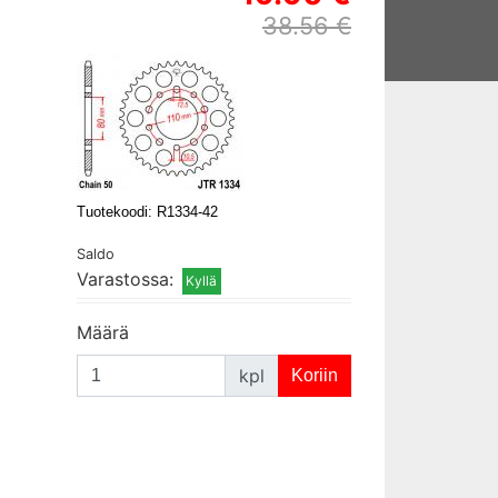
38.56 €
Tuotekoodi: R1334-42
Saldo
Varastossa:
Määrä
kpl