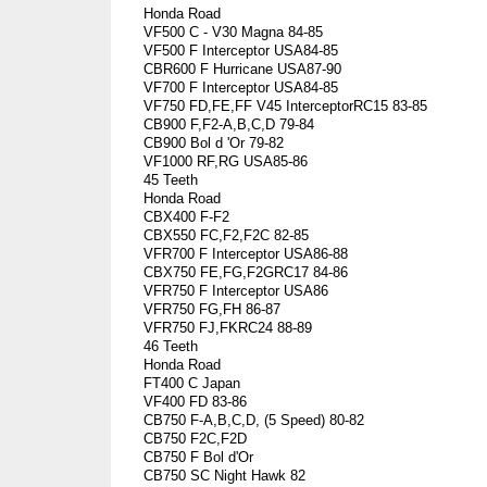
Honda Road
VF500 C - V30 Magna 84-85
VF500 F Interceptor USA84-85
CBR600 F Hurricane USA87-90
VF700 F Interceptor USA84-85
VF750 FD,FE,FF V45 InterceptorRC15 83-85
CB900 F,F2-A,B,C,D 79-84
CB900 Bol d 'Or 79-82
VF1000 RF,RG USA85-86
45 Teeth
Honda Road
CBX400 F-F2
CBX550 FC,F2,F2C 82-85
VFR700 F Interceptor USA86-88
CBX750 FE,FG,F2GRC17 84-86
VFR750 F Interceptor USA86
VFR750 FG,FH 86-87
VFR750 FJ,FKRC24 88-89
46 Teeth
Honda Road
FT400 C Japan
VF400 FD 83-86
CB750 F-A,B,C,D, (5 Speed) 80-82
CB750 F2C,F2D
CB750 F Bol d'Or
CB750 SC Night Hawk 82