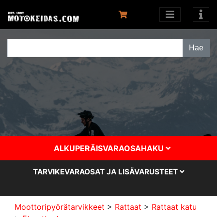
ALKUPERÄISVARAOSAHAKU
TARVIKEVARAOSAT JA LISÄVARUSTEET
Moottoripyörätarvikkeet
>
Rattaat
>
Rattaat katu