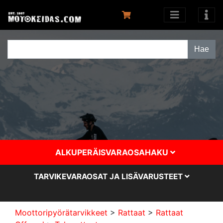
ALKUPERÄISVARAOSAHAKU
TARVIKEVARAOSAT JA LISÄVARUSTEET
Moottoripyörätarvikkeet
>
Rattaat
>
Rattaat