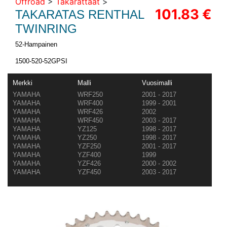
Offroad
>
Takarattaat
>
101.83 €
TAKARATAS RENTHAL
TWINRING
52-Hampainen
1500-520-52GPSI
Merkki
Malli
Vuosimalli
YAMAHA
WRF250
2001 - 2017
YAMAHA
WRF400
1999 - 2001
YAMAHA
WRF426
2002
YAMAHA
WRF450
2003 - 2017
YAMAHA
YZ125
1998 - 2017
YAMAHA
YZ250
1998 - 2017
YAMAHA
YZF250
2001 - 2017
YAMAHA
YZF400
1999
YAMAHA
YZF426
2000 - 2002
YAMAHA
YZF450
2003 - 2017