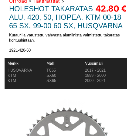
Offroad
>
Takarattaat
>
42.80 €
HOLESHOT TAKARATAS
ALU, 420, 50, HOPEA, KTM 00-18
65 SX, 99-00 60 SX, HUSQVARNA
Kuraurilla varustettu vahvasta alumiinista valmistettu takaratas
kohtuuhintaan.
192L-420-50
Merkki
Malli
Vuosimalli
HUSQVARNA
TC65
2017 - 2021
KTM
SX60
1999 - 2000
KTM
SX65
2000 - 2021