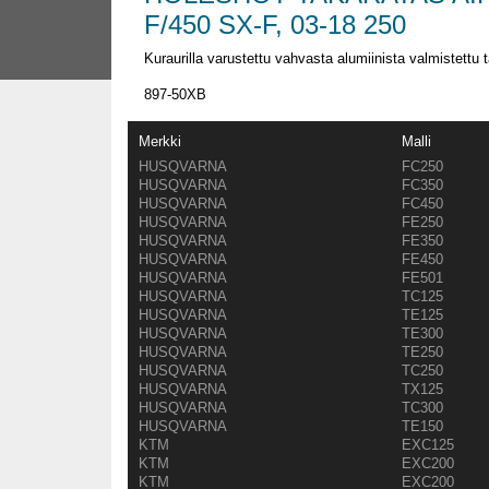
F/450 SX-F, 03-18 250
Kuraurilla varustettu vahvasta alumiinista valmistettu
897-50XB
Merkki
Malli
HUSQVARNA
FC250
HUSQVARNA
FC350
HUSQVARNA
FC450
HUSQVARNA
FE250
HUSQVARNA
FE350
HUSQVARNA
FE450
HUSQVARNA
FE501
HUSQVARNA
TC125
HUSQVARNA
TE125
HUSQVARNA
TE300
HUSQVARNA
TE250
HUSQVARNA
TC250
HUSQVARNA
TX125
HUSQVARNA
TC300
HUSQVARNA
TE150
KTM
EXC125
KTM
EXC200
KTM
EXC200