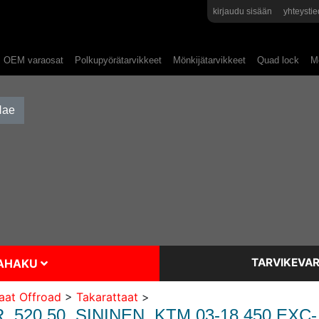
kirjaudu sisään
yhteystie
OEM varaosat
Polkupyörätarvikkeet
Mönkijätarvikkeet
Quad lock
Mo
TARVIKEVAR
SAHAKU
aat Offroad
>
Takarattaat
>
520 50, SININEN, KTM 03-18 450 EXC-