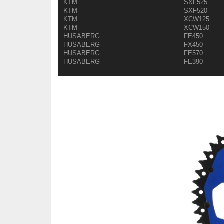
KTM
SXF525
KTM
SXF520
KTM
XCW125
KTM
XCW150
HUSABERG
FE450
HUSABERG
FX450
HUSABERG
FE570
HUSABERG
FE390