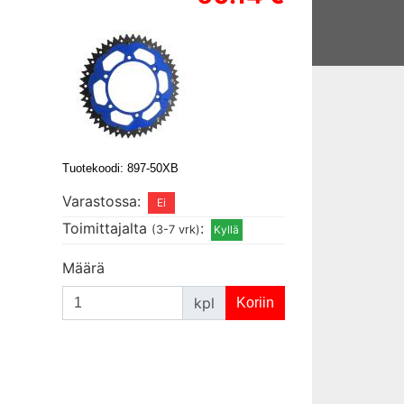
Tuotekoodi: 897-50XB
Varastossa:
Toimittajalta
:
(3-7 vrk)
Määrä
kpl