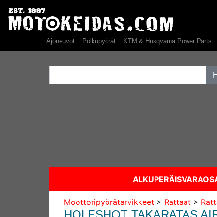
Ajoneuvot
Polkupyörät
KTM & Husqvarna Power Parts
ALKUPERÄISVARAO
Moottoripyörätarvikkeet
>
Rattaat
>
Ratt
HOLESHOT TAKARATAS AIR, 