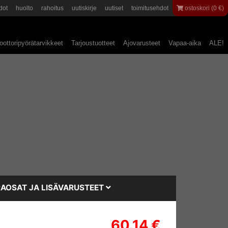
dot
huolto
rahoitus
uutiskirje
uutiset
toimitusehdot
ostoskori (0 €)
ottoripyörätarvikkeet
Tarjoustuotteet
Ajovarusteet
Vapaa-aika
ALE!
AOSAT JA LISÄVARUSTEET
60.14 €