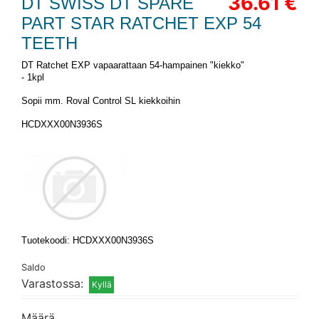
36.61 €
DT SWISS DT SPARE
PART STAR RATCHET EXP 54
TEETH
DT Ratchet EXP vapaarattaan 54-hampainen "kiekko"
- 1kpl
Sopii mm. Roval Control SL kiekkoihin
HCDXXX00N3936S
Tuotekoodi: HCDXXX00N3936S
Saldo
Varastossa:
Määrä