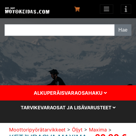
ALKUPERÄISVARAOSAHAKU
TARVIKEVARAOSAT JA LISÄVARUSTEET
Moottoripyörätarvikkeet
>
Öljyt
>
Maxima
>