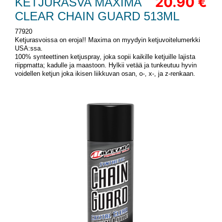
20.90 €
KETJURASVA MAXIMA
CLEAR CHAIN GUARD 513ML
77920
Ketjurasvoissa on eroja!! Maxima on myydyin ketjuvoitelumerkki
USA:ssa.
100% synteettinen ketjuspray, joka sopii kaikille ketjuille lajista
riippmatta; kadulle ja maastoon. Hylkii vetää ja tunkeutuu hyvin
voidellen ketjun joka ikisen liikkuvan osan, o-, x-, ja z-renkaan.