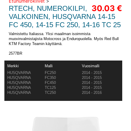
Etunumerokilvet
>
30.03 €
RTECH, NUMEROKILPI,
VALKOINEN, HUSQVARNA 14-15
FC 450, 14-15 FC 250, 14-16 TC 25
Valmistettu Italiassa. Yksi maailman isoimmista
muovinvalmistajista Motocross ja Enduropuolella. Myös Red Bull
KTM Factory Teamin käyttämä.
2577BR
Merkki
Malli
Vuosimalli
HUSQVARNA
FC250
2014 - 2015
HUSQVARNA
FC350
2014 - 2015
HUSQVARNA
FC450
2014 - 2015
HUSQVARNA
TC125
2014 - 2015
HUSQVARNA
TC250
2014 - 2016