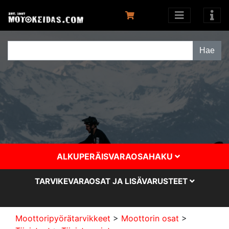
ALKUPERÄISVARAOSAHAKU
TARVIKEVARAOSAT JA LISÄVARUSTEET
Moottoripyörätarvikkeet
>
Moottorin osat
>