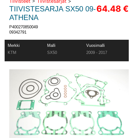
Tiivisteet
>
Tiivistesarjat
>
64.48 €
TIIVISTESARJA SX50 09-
ATHENA
P400270850049
09342791
Merkki
Malli
Vuosimalli
KTM
SX50
2009 - 2017