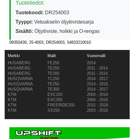
Tuotetiedot:
Tuotekoodi:
DR254003
Tyyppi:
Vetoakselin öljytiivistesarja
Sisältö:
Öljytiiviste, holkki ja O-rengas
09350430, 25-4003, DR254003, 54833210010
Merkki
Malli
Vuosimalli
HUSABERG
FE250
2014
HUSABERG
TE250
2011 - 2014
HUSABERG
TE300
2011 - 2014
HUSQVARNA
TC250
2014 - 2017
HUSQVARNA
TE250
2014 - 2016
HUSQVARNA
TE300
2014 - 2017
KTM
EXC250
2004 - 2016
KTM
EXC300
2004 - 2016
KTM
FREERIDE250
2015 - 2018
KTM
SX250
2003 - 2016