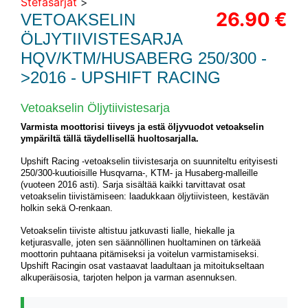
Stefasarjat
>
26.90 €
VETOAKSELIN
ÖLJYTIIVISTESARJA
HQV/KTM/HUSABERG 250/300 -
>2016 - UPSHIFT RACING
Vetoakselin Öljytiivistesarja
Varmista moottorisi tiiveys ja estä öljyvuodot vetoakselin
ympäriltä tällä täydellisellä huoltosarjalla.
Upshift Racing -vetoakselin tiivistesarja on suunniteltu erityisesti
250/300-kuutioisille Husqvarna-, KTM- ja Husaberg-malleille
(vuoteen 2016 asti). Sarja sisältää kaikki tarvittavat osat
vetoakselin tiivistämiseen: laadukkaan öljytiivisteen, kestävän
holkin sekä O-renkaan.
Vetoakselin tiiviste altistuu jatkuvasti lialle, hiekalle ja
ketjurasvalle, joten sen säännöllinen huoltaminen on tärkeää
moottorin puhtaana pitämiseksi ja voitelun varmistamiseksi.
Upshift Racingin osat vastaavat laadultaan ja mitoitukseltaan
alkuperäisosia, tarjoten helpon ja varman asennuksen.