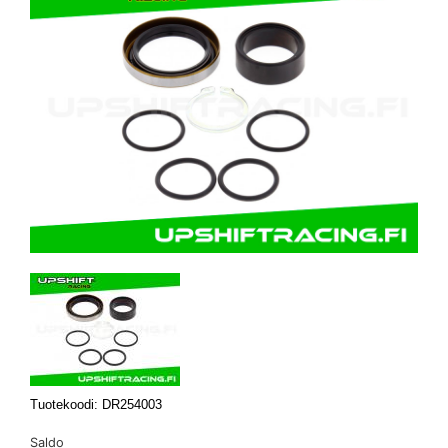
Tuotekoodi: DR254003
Saldo