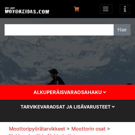
ALKUPERÄISVARAOSAHAKU
TARVIKEVARAOSAT JA LISÄVARUSTEET
Moottoripyörätarvikkeet
>
Moottorin osat
>