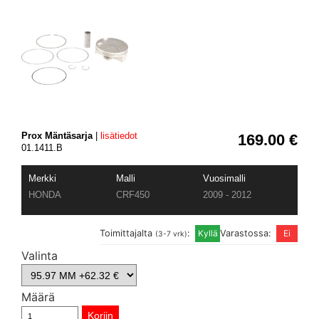
Prox Mäntäsarja
|
lisätiedot
169.00 €
01.1411.B
Merkki
Malli
Vuosimalli
HONDA
CRF450
2009 - 2012
Toimittajalta
:
Varastossa:
(3-7 vrk)
Valinta
Määrä