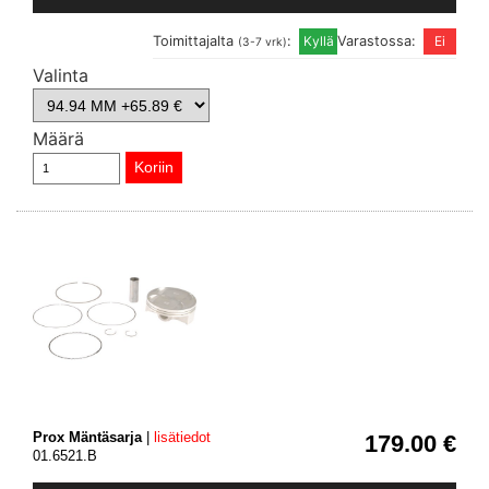
Toimittajalta
:
Varastossa:
(3-7 vrk)
Valinta
Määrä
Prox Mäntäsarja
|
lisätiedot
179.00 €
01.6521.B