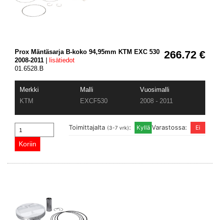
Prox Mäntäsarja B-koko 94,95mm KTM EXC 530
266.72 €
2008-2011
|
lisätiedot
01.6528.B
Merkki
Malli
Vuosimalli
KTM
EXCF530
2008 - 2011
Toimittajalta
:
Varastossa:
(3-7 vrk)