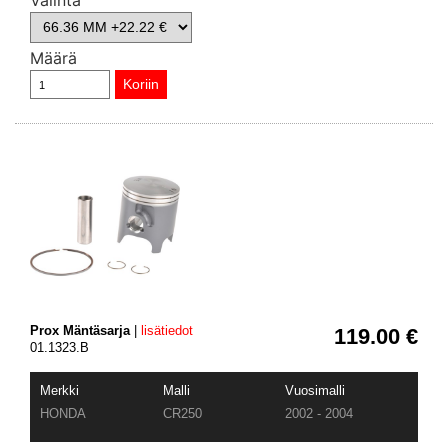
Määrä
Prox Mäntäsarja
|
lisätiedot
119.00 €
01.1323.B
Merkki
Malli
Vuosimalli
HONDA
CR250
2002 - 2004