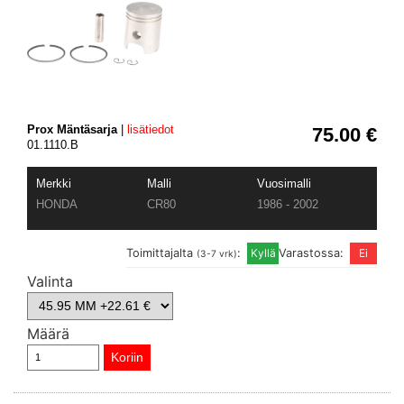
Prox Mäntäsarja
|
lisätiedot
75.00 €
01.1110.B
Merkki
Malli
Vuosimalli
HONDA
CR80
1986 - 2002
Toimittajalta
:
Varastossa:
(3-7 vrk)
Valinta
Määrä