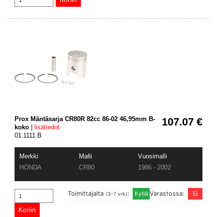
Prox Mäntäsarja CR80R 82cc 86-02 46,95mm B-
107.07 €
koko
|
lisätiedot
01.1111.B
Merkki
Malli
Vuosimalli
HONDA
CR80
1986 - 2002
Toimittajalta
:
Varastossa:
(3-7 vrk)