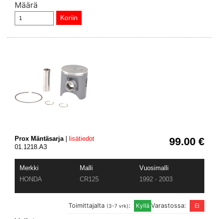
Määrä
Prox Mäntäsarja
|
lisätiedot
99.00 €
01.1218.A3
Merkki
Malli
Vuosimalli
HONDA
CR125
1992 - 2003
Toimittajalta
:
Varastossa:
(3-7 vrk)