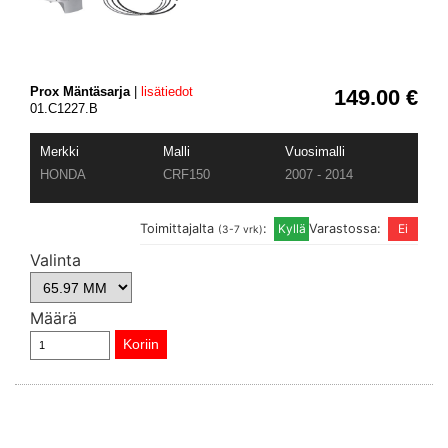
Prox Mäntäsarja
|
lisätiedot
149.00 €
01.C1227.B
Merkki
Malli
Vuosimalli
HONDA
CRF150
2007 - 2014
Toimittajalta
:
Varastossa:
(3-7 vrk)
Valinta
Määrä