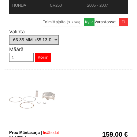
HONDA
CR250
2005 - 2007
Toimittajalta
:
Varastossa:
(3-7 vrk)
Valinta
Määrä
Prox Mäntäsarja
|
lisätiedot
159.00 €