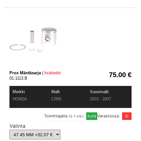
Prox Mäntäsarja
|
lisätiedot
75.00 €
01.1113.B
Merkki
Malli
Vuosimalli
HONDA
CR85
2003 - 2007
Toimittajalta
:
Varastossa:
(3-7 vrk)
Valinta