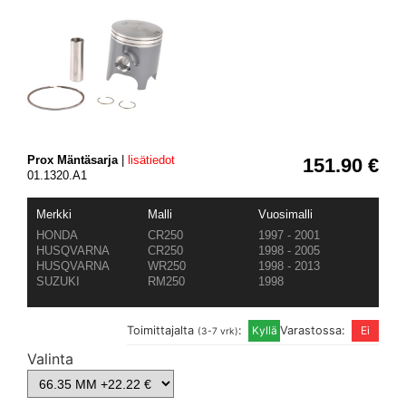
Prox Mäntäsarja
|
lisätiedot
151.90 €
01.1320.A1
Merkki
Malli
Vuosimalli
HONDA
CR250
1997 - 2001
HUSQVARNA
CR250
1998 - 2005
HUSQVARNA
WR250
1998 - 2013
SUZUKI
RM250
1998
Toimittajalta
:
Varastossa:
(3-7 vrk)
Valinta