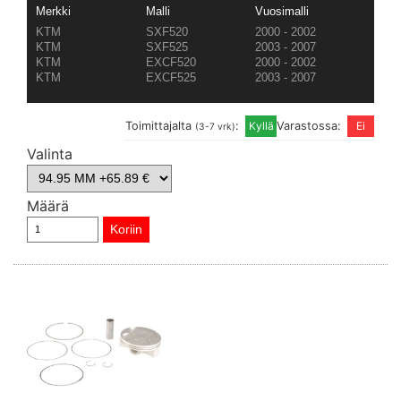
Merkki
Malli
Vuosimalli
KTM
SXF520
2000 - 2002
KTM
SXF525
2003 - 2007
KTM
EXCF520
2000 - 2002
KTM
EXCF525
2003 - 2007
Toimittajalta
:
Varastossa:
(3-7 vrk)
Valinta
Määrä