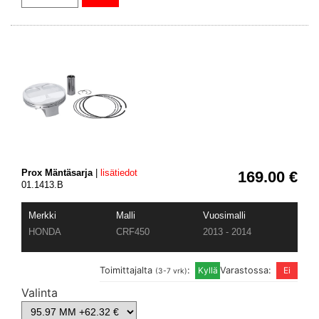
Prox Mäntäsarja
|
lisätiedot
169.00 €
01.1413.B
Merkki
Malli
Vuosimalli
HONDA
CRF450
2013 - 2014
Toimittajalta
:
Varastossa:
(3-7 vrk)
Valinta