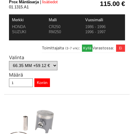
Prox Mäntäsarja
|
lisätiedot
115.00 €
01.1315.A1
Merkki
Malli
Vuosimalli
HONDA
CR250
1986 - 1996
SUZUKI
RM250
1996 - 1997
Toimittajalta
:
Varastossa:
(3-7 vrk)
Valinta
Määrä