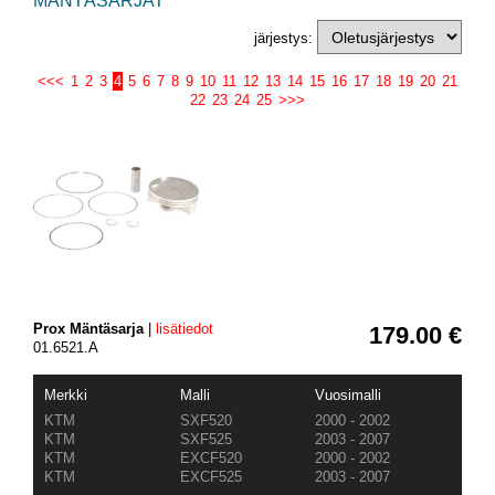
MÄNTÄSARJAT
järjestys:
<<<
1
2
3
4
5
6
7
8
9
10
11
12
13
14
15
16
17
18
19
20
21
22
23
24
25
>>>
Prox Mäntäsarja
|
lisätiedot
179.00 €
01.6521.A
Merkki
Malli
Vuosimalli
KTM
SXF520
2000 - 2002
KTM
SXF525
2003 - 2007
KTM
EXCF520
2000 - 2002
KTM
EXCF525
2003 - 2007