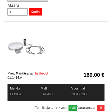
Määrä
Prox Mäntäsarja
|
lisätiedot
169.00 €
01.1414.A
Merkki
Malli
Vuosimalli
HONDA
CRF450
2004 - 2008
Toimittajalta
:
Varastossa:
(3-7 vrk)