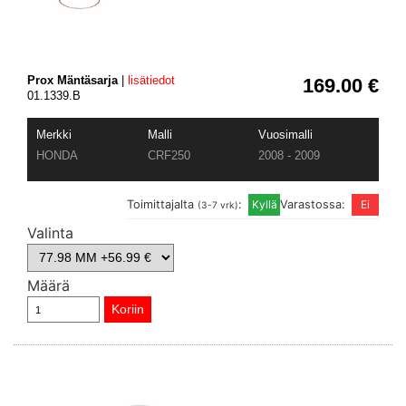
Prox Mäntäsarja
|
lisätiedot
169.00 €
01.1339.B
Merkki
Malli
Vuosimalli
HONDA
CRF250
2008 - 2009
Toimittajalta
:
Varastossa:
(3-7 vrk)
Valinta
Määrä