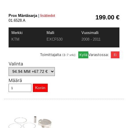
Prox Mäntäsarja
|
lisätiedot
199.00 €
01.6528.A
Merkki
Malli
Vuosimalli
KTM
EXCF530
2008 - 2011
Toimittajalta
:
Varastossa:
(3-7 vrk)
Valinta
Määrä