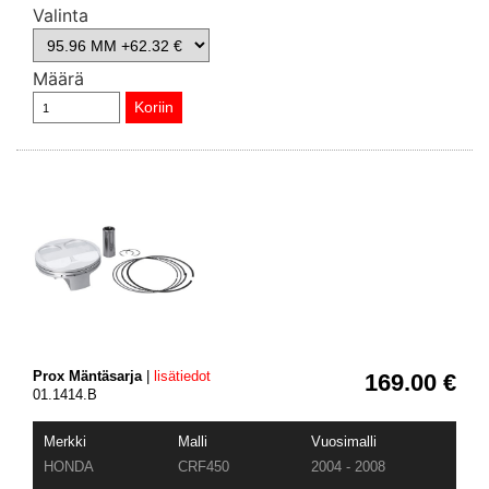
Valinta
Määrä
Prox Mäntäsarja
|
lisätiedot
169.00 €
01.1414.B
Merkki
Malli
Vuosimalli
HONDA
CRF450
2004 - 2008