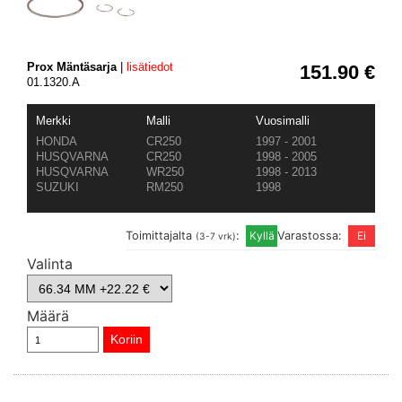
Prox Mäntäsarja
|
lisätiedot
151.90 €
01.1320.A
Merkki
Malli
Vuosimalli
HONDA
CR250
1997 - 2001
HUSQVARNA
CR250
1998 - 2005
HUSQVARNA
WR250
1998 - 2013
SUZUKI
RM250
1998
Toimittajalta
:
Varastossa:
(3-7 vrk)
Valinta
Määrä