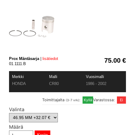
Prox Mäntäsarja
|
lisätiedot
75.00 €
01.1111.B
Merkki
Malli
Vuosimalli
HONDA
CR80
1986 - 2002
Toimittajalta
:
Varastossa:
(3-7 vrk)
Valinta
Määrä