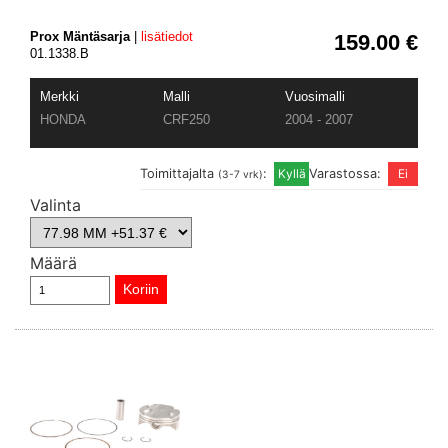
Prox Mäntäsarja
|
lisätiedot
159.00 €
01.1338.B
Merkki
Malli
Vuosimalli
HONDA
CRF250
2004 - 2007
Toimittajalta
:
Varastossa:
(3-7 vrk)
Valinta
Määrä