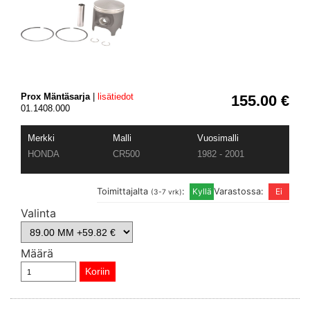
Prox Mäntäsarja
|
lisätiedot
155.00 €
01.1408.000
Merkki
Malli
Vuosimalli
HONDA
CR500
1982 - 2001
Toimittajalta
:
Varastossa:
(3-7 vrk)
Valinta
Määrä