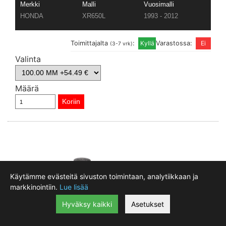
Merkki
Malli
Vuosimalli
HONDA
XR650L
1993 - 2012
Toimittajalta
:
Varastossa:
(3-7 vrk)
Valinta
Määrä
Käytämme evästeitä sivuston toimintaan, analytiikkaan ja
markkinointiin.
Lue lisää
Hyväksy kaikki
Asetukset
Prox Mäntäsarja
|
lisätiedot