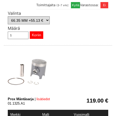
Toimittajalta
:
Varastossa:
(3-7 vrk)
Valinta
Määrä
Prox Mäntäsarja
|
lisätiedot
119.00 €
01.1325.A1
Merkki
Malli
Vuosimalli