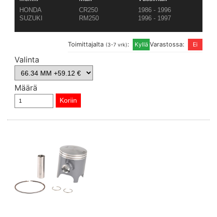
HONDA
CR250
1986 - 1996
SUZUKI
RM250
1996 - 1997
Toimittajalta
:
Varastossa:
(3-7 vrk)
Valinta
Määrä