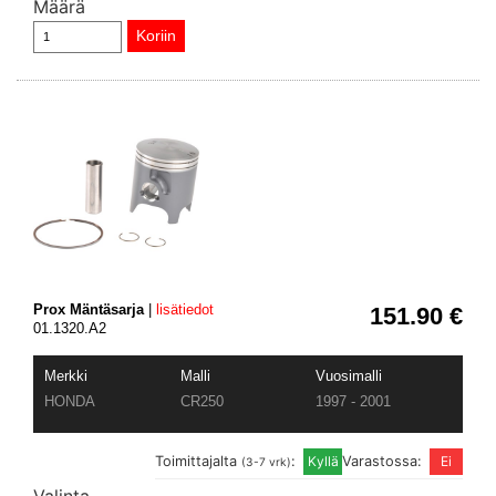
Määrä
Prox Mäntäsarja
|
lisätiedot
151.90 €
01.1320.A2
Merkki
Malli
Vuosimalli
HONDA
CR250
1997 - 2001
Toimittajalta
:
Varastossa:
(3-7 vrk)
Valinta