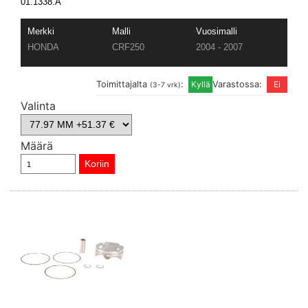
01.1338.A
Merkki
Malli
Vuosimalli
HONDA
CRF250
2004 - 2007
Toimittajalta
:
Varastossa:
(3-7 vrk)
Valinta
Määrä