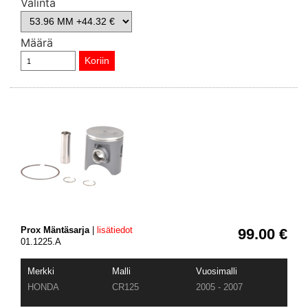
Valinta
Määrä
Prox Mäntäsarja
|
lisätiedot
99.00 €
01.1225.A
Merkki
Malli
Vuosimalli
HONDA
CR125
2005 - 2007