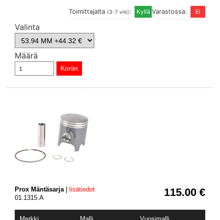
Toimittajalta
:
Varastossa:
(3-7 vrk)
Valinta
Määrä
Prox Mäntäsarja
|
lisätiedot
115.00 €
01.1315.A
Merkki
Malli
Vuosimalli